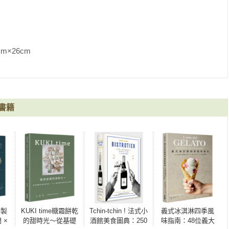
配榛果冰淇淋夾心／巧克力碎粒餅乾 搭配冰淇淋和糖珠／巧克力麥
m                
油／卡士達奶油餡／檸檬卡士達奶油餡／焦糖／法式酸奶油／棉花
用攪拌的冰淇淋／打發鮮奶油／焦糖堅果／焦糖可可脆粒／焦糖碎
書籍
調製
KUKI time糖霜餅乾
Tchin-tchin ! 法式小
義式冰淇淋四季風
 ×
的甜時光～從基礎
酒館美食圖典：250
味指南：48位義大