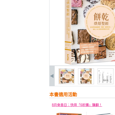
本書適用活動
8月會員日：快用「6折購」賺翻！