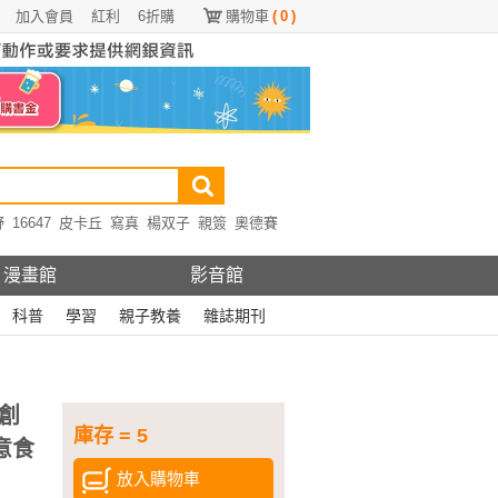
加入會員
紅利
6折購
購物車
(
0
)
野
16647
皮卡丘
寫真
楊双子
親簽
奧德賽
漫畫館
影音館
科普
學習
親子教養
雜誌期刊
創
庫存 = 5
意食
放入購物車