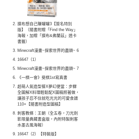
摸布想自己賺罐罐3【簽名特別
版】（隨書附贈「Find the Way」
海報，加贈「摸布&弗蘭茲」透卡
書籤）
Minecraft漫畫~探索世界的盡頭~ 6
16647（1）
Minecraft漫畫~探索世界的盡頭~ 7
《一棋一會》斐棋1st寫真書
超萌人氣造型餐X夢幻便當：步驟
全圖解X料理輕鬆配X圖稿照著做，
讓孩子忍不住就吃光光的可愛食譜
110+【隨書附造型圖稿】
刺客教條：王朝（全五卷，刀光劍
影限量典藏書盒版，內附特製刺客
水墨古風海報）
16647（2）【特裝版】