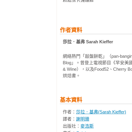
柑橘派方塊酥餅

第四章   更上一層樓

薰衣草餅乾 搭配白巧克力法式酸
可碎粒焦糖漩渦馬林糖／雙倍巧克
作者資料
克力榛果酥餅法式絲絨派酥餅／慕
莎拉．基弗 Sarah Kieffer
蔔蛋糕餅

網絡熱門「敲盤餅乾」（pan-bangin
第五章   玩樂時光

Blog」。曾登上電視節目《早安美國》（
馬卡龍／巧克力馬卡龍／那不勒斯
& Wine），以及Food52、Cher
蘭酥餅／焦糖花生方塊酥／巧克力花
烘焙書。
第六章   敲盤餅乾

 巧克力餅乾／燕麥巧克力餅乾／蘭姆葡萄乾餅乾／三倍巧克力餅乾／石頭路餅乾／烤芝麻餅乾／花生
基本資料
醬餅乾／薑糖蜜餅乾／肉桂糖圓餅／
作者：
莎拉．基弗(Sarah Kieffer)
第七章   創意混搭

譯者：
謝明珊
布朗尼餅乾 搭配小豆蔻奶油霜夾心
出版社：
麥浩斯
薑餅 搭配鹽之花焦糖冰淇淋夾心／