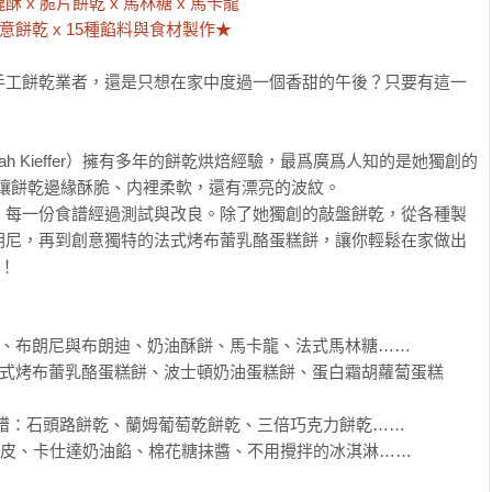
意餅乾 x 15種餡料與食材製作★
手工餅乾業者，還是只想在家中度過一個香甜的午後？只要有這一
h Kieffer）擁有多年的餅乾烘焙經驗，最爲廣爲人知的是她獨創的
術，能讓餅乾邊緣酥脆、内裡柔軟，還有漂亮的波紋。

，每一份食譜經過測試與改良。除了她獨創的敲盤餅乾，從各種製
朗尼，再到創意獨特的法式烤布蕾乳酪蛋糕餅，讓你輕鬆在家做出
！

乾、布朗尼與布朗迪、奶油酥餅、馬卡龍、法式馬林糖……

法式烤布蕾乳酪蛋糕餅、波士頓奶油蛋糕餅、蛋白霜胡蘿蔔蛋糕
盤餅乾」食譜：石頭路餅乾、蘭姆葡萄乾餅乾、三倍巧克力餅乾……

層酥皮、卡仕達奶油餡、棉花糖抹醬、不用攪拌的冰淇淋……