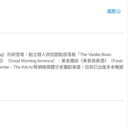
展開
奶油糖霜／煙燻奶油糖果餅乾／杏桃小豆蔻蝴蝶酥／法式馬林糖／可
力濃縮咖啡餅乾／濃縮咖啡乳酪蛋糕酥餅／黑白乳酪蛋糕酥餅／巧
斯泥餅／法式烤布蕾乳酪蛋糕餅／波士頓奶油蛋糕餅／蛋白霜胡蘿
g）的研發者，創立個人烘焙甜點部落格「The Vanilla Bean 
Good Morning America）、美食雜誌《美食與美酒》（Food 
三色餅乾／捲餅乾／雙色餅乾／萬用餅乾／巧克力夾心餅乾／蘇格
ry Bombe、The Kitchn等網絡媒體分享獨創食譜。目前已出版多本暢銷
生醬椒鹽脆餅木紋脆片／焦糖白巧克力開心果木紋脆片

糖衣餅乾／香蕉濃縮咖啡可可碎粒餅乾／棉花糖巧克力餅乾 

／花生醬餅乾 搭配花生醬夾心／肉桂糖圓餅 搭配南瓜奶油霜夾心／
燕麥奶油派／糖衣餅乾 搭配覆盆子漩渦冰淇淋夾心／布朗尼 搭配咖