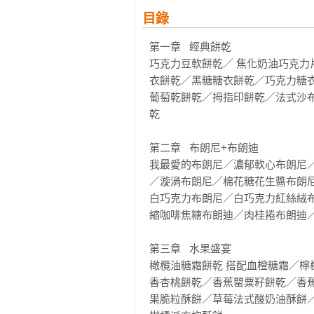
目錄
第一章   經典餅乾

巧克力豆軟餅乾／ 焦化奶油巧克力
衣餅乾／黑糖糖衣餅乾／巧克力糖
葡萄乾餅乾／拇指印餅乾／法式沙
乾

第二章   布朗尼+布朗迪

我最愛的布朗尼／濃郁軟心布朗尼
／漩渦布朗尼／棉花糖花生醬布朗
白巧克力布朗尼／白巧克力紅絲絨
縮咖啡焦糖布朗迪／肉桂捲布朗迪／
第三章   水果盛宴

橄欖油糖霜餅乾 搭配血橙糖霜／
香杏桃餅乾／香蕉罌粟籽餅乾／香
果脆粒酥餅／草莓法式酸奶油酥餅