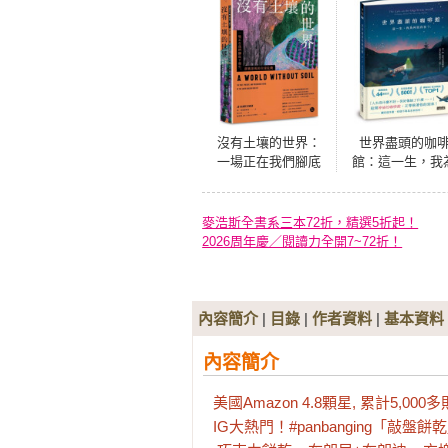
沒有土壤的世界：
世界盡頭的咖
一場正在我們腳底
館：這一生，我
下發生、 卻被忽視
何而存在？（全
的全球危機
每19秒售出1本
癒千萬人的暢銷
麥浩斯全書系三本72折，精選5折起！
典，定位人生的
2026周年慶／閱讀力全開7~72折！
奇之書）
內容簡介
|
目錄
|
作者資料
|
基本資料
內容簡介
美國Amazon 4.8顆星, 累計5,0
IG大熱門！#panbanging「敲盤