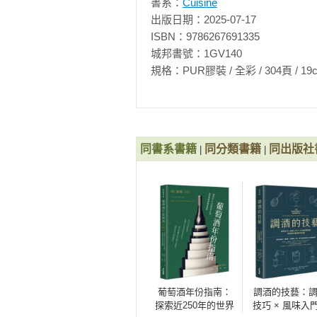
書系：
Cuisine
啡冰淇淋夾心／白巧克力布朗尼 搭
出版日期：2025-07-17

芽冰淇淋方塊餅

ISBN：9786267691335

城邦書號：1GV140

第八章     附錄食譜

規格：PUR膠裝 / 全彩 / 304頁 / 19cm×26c
派皮基底／簡便千層酥皮／焦化奶
糖／棉花糖抹醬／白鼬奶油霜／不
片
同書系書籍
同分類書籍
同出版社
|
|
葡萄酒年份指南：
調酒的技藝：
探索近250年的世界
技巧 × 風味入門