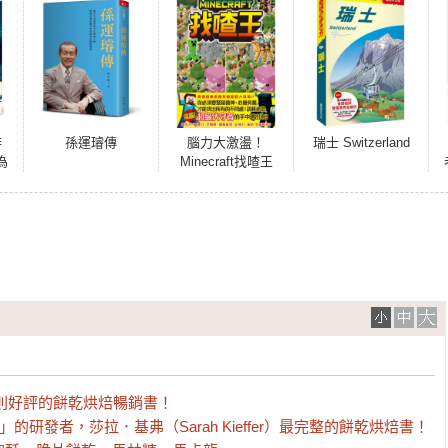
啡
孫運璿傳
腦力大激盪！
瑞士 Switzerland
為
Minecraft找喳王
球
！療
經
神
00多則好評的餅乾烘焙暢銷書！

餅乾」的研發者，莎拉．基弗（Sarah Kieffer）最完整的餅乾烘焙書！
