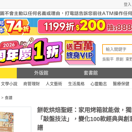
登入
吳毅平
原創
東
原創
Rewire
外版館
套書館
文學小說
商管理財
人文藝術
生活風格
心靈勵志
醫療保健
>
食譜
餅乾烘焙聖經：家用烤箱就能做，獨
「敲盤技法」，變化100款經典與創
譜