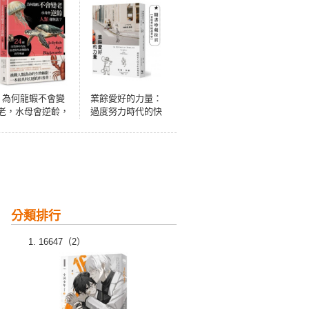
為何龍蝦不會變
業餘愛好的力量：
老，水母會逆齡，
過度努力時代的快
人類卻無法？：24
樂指南
個自然界中青春、
衰老與生命期限的
科學奧祕
分類排行
16647（2）