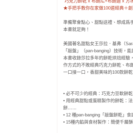
 巧克力餅乾 x 布朗尼+布朗迪 x 方塊酥 x 脆片餅乾 x 馬林糖 x 馬卡龍

★手把手教你在家做100道經典＋創
準備聚會點心、甜點送禮、想成爲
本書就足夠！

美國著名甜點女王莎拉．基弗（Sara
「敲盤」（pan-banging）技
本書收錄莎拉多年的餅乾烘焙經驗
作方式的不敗經典巧克力餅乾、布
一口接一口，香甜美味的100款餅乾
• 必不可少的經典：巧克力豆軟餅
• 用經典甜點或蛋糕製作的餅乾：
餅……

• 12 種pan-banging「敲
• 15種内餡與食材製作：簡便千