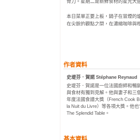
骨刀。星期二是新鮮食材的星光大道
過好幾百年的時間所驗證，唯有深受
下班後、週末時去趟小餐館吃頓飯，
本日菜單正要上板，鍋子在冒煙的
餐酒搭配，不只是一本很棒的工具書
在尖銳的觀點之間，在濃縮咖啡與柑橘白
──BeApe 法國傳統餐酒館 / Gras Fre
嗅探四方。燉小牛肉的白醬香氣在
以幫我留一桌嗎？我只有兩個小時的
「有什麼能比邊吃邊喝、一邊學習
小酒館精髓，領略豪放卻又細緻的
於是，人們在這裡享用午餐，享受
法國人一樣，理性微醺。」

魂是平靜的，食府是滿足的。小酒
作者資料
──酒類專家｜王鵬

酒，就像等著看牌局的結果。「朋
為所有人而開的安寧之地又贏了一局
史堤芬．賀諾 Stéphane Reynaud
「《法式小酒館美食圖譜》不僅是
史堤芬．賀諾是一位法國廚師和暢
一本令人看了會食慾大開、想找朋友
隔天，這種小酒館精神就會飄進你
與食材有獨到見解。他與妻子和三個孩子
──台灣首位香檳大師—林才右（萊特
有它的影子。我們將撲向這種極具
年度法國食譜大獎（French Cook Boo
人的嘴角。這是一種滋味豐滿、簡
la Nuit du Livre）等各
「好菜 好酒 好時光  小餐酒館全
The Splendid Table。
要求再來一次……

──台北經典法義鄉村料理餐廳｜請
──史堤芬．賀諾（Stéphane Reyn
超值購書禮

基本資料