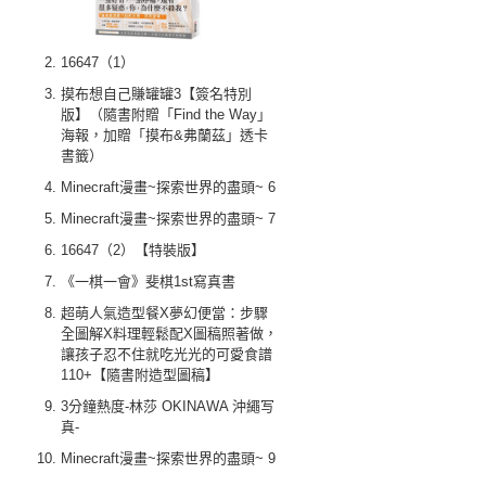
16647（1）
摸布想自己賺罐罐3【簽名特別
版】（隨書附贈「Find the Way」
海報，加贈「摸布&弗蘭茲」透卡
書籤）
Minecraft漫畫~探索世界的盡頭~ 6
Minecraft漫畫~探索世界的盡頭~ 7
16647（2）【特裝版】
《一棋一會》斐棋1st寫真書
超萌人氣造型餐X夢幻便當：步驟
全圖解X料理輕鬆配X圖稿照著做，
讓孩子忍不住就吃光光的可愛食譜
110+【隨書附造型圖稿】
3分鐘熱度-林莎 OKINAWA 沖繩写
真-
Minecraft漫畫~探索世界的盡頭~ 9