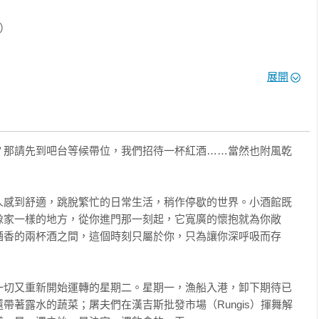
）

活玩家》網站創辦人｜葉怡蘭

展開
用法國小皇后

旅行。

昏微風輕拂，夜暮燈影渲染，無時不刻令人迷醉。

，或者酒館別具巧思的美食探索之旅，亦或沉浸於悠揚樂曲聲摻雜
？那請先到吧台等候帶位，我們招待一杯紅酒……當然也附風乾
活感，是緩慢流淌醉的正好的愜意…」

Anita

人感到舒適，跳脫繁忙的日常生活，稍作停歇的世界。小酒館既
像家一樣的地方，從你進門那一刻起，它寬廣的懷抱就為你敞
館，圖文編輯精美令人食指大動，道地食譜搭配各地經典葡萄酒
酒香的兩杯酒之間，這個時刻只屬於你，只為讓你深呼吸而存
一杯了！」

中信葡萄酒品牌創辦人

一切又重新開始運轉的星期二。星期一，漁船入港，卸下期待已
法、風味搭配到人文歷史，裡頭蘊含學問又深又廣。而傳統菜之所
帶著露水的蔬菜；屠夫們在漢吉斯批發市場（Rungis）揮舞解
是集結了各式各樣的廚師，甚至家族代代相傳的料理智慧結晶，通