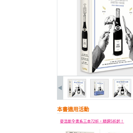
本書適用活動
麥浩斯全書系三本72折，精選5折起！