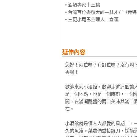
• 酒類專家｜王鵬

• 台灣首位香檳大師—林才右（萊特
• 三更小尾巴主理人｜宣頤

• 飲食生活作家‧《Yilan美食生
• 台北經典法義鄉村料理餐廳｜請慢
「小酒館，每一次步入都是一趟時光
延伸內容
無論清新早晨，忙裡偷閒的午後，黃
有時是暢遊葡萄酒宇宙的微醺旅行
您好！兩位嗎？有訂位嗎？沒有啊
咖啡香的感官之旅。

香腸！

小酒館提供的，從來不只是酒，是生
──Salon et Tutu 酴塗小酒館 主理人｜
歡迎來到小酒館，歡迎走進這個讓
是一個地點，也是一個時刻，一個
「翻開這本書，就像來到巴黎小酒
開，在滿嘴醮醬的兩口美味與滿口
款，已經迫不及待想在家嘗試並且來
在。

──Célia 沈芸可｜Cher Ami 瓶
小酒館就是個人人都愛的星期二，
「法國料理，由產地風土、烹調技
久的魚獲。菜農們重拾鐮刀，採摘還
以雋永不敗，是因為每一道料理都