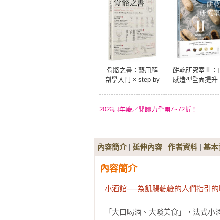
骨骼之書：藝用解
餅乾研究室Ⅱ：
剖學入門 × step by
感造型全面提升
step 多視角人體結
詳解材料配比，
構全解析
出餅乾的味・技
藝 〔2024經典
2026周年慶／閱讀力全開7~72折！
版〕
內容簡介
|
延伸內容
|
作者資料
|
基本
內容簡介
小酒館──為飢腸轆轆的人們指引的
「大口喝酒、大啖美食」，法式小