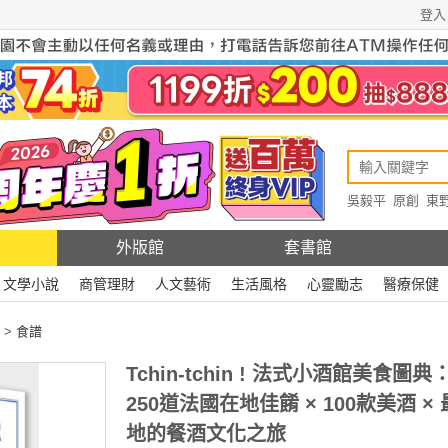
登入
吳毅平
原創
東
原創
Rewire
外版館
套書館
文學小說
商管理財
人文藝術
生活風格
心靈勵志
醫療保健
>
食譜
Tchin-tchin ! 法式小酒館美食圖典
250道法國在地佳餚 × 100款美酒 ×
地的餐酒文化之旅