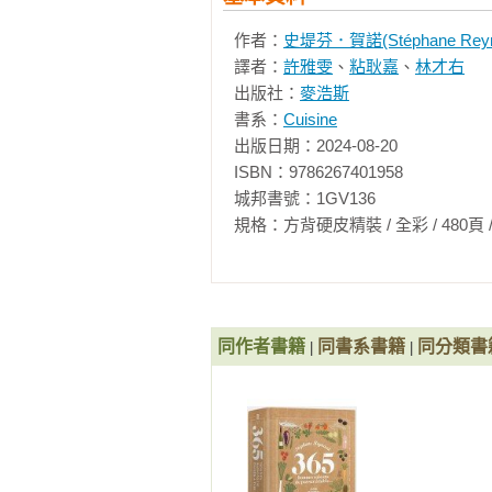
▌BeApe 憑書腰優惠券招待開胃菜一
▌DiVino Taipei 憑書腰優惠券招
作者：
史堤芬．賀諾(Stéphane Reyn
▌Gras 憑書腰優惠券招待開胃菜一份
譯者：
許雅雯
、
粘耿嘉
、
林才右
▌Salon et Tutu 酴塗小酒館 憑
出版社：
麥浩斯
▌請慢用法國小皇后 憑書腰優惠券即
書系：
Cuisine
▌AN58 歐陸小酒館 憑書腰優惠券
出版日期：2024-08-20

ISBN：9786267401958

（期限到2025/8/20，店家保有
城邦書號：1GV136

規格：方背硬皮精裝 / 全彩 / 480頁 / 19cm×
同作者書籍
同書系書籍
同分類書
|
|