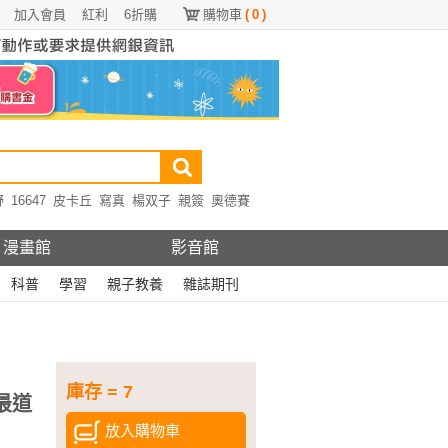
加入會員
紅利
6折購
購物車
(
0
)
野
16647
皮卡丘
寫真
楊双子
親簽
奧德賽
漫畫館
影音館
科普
學習
親子教養
雜誌期刊
：
庫存 = 7
 最道
放入購物車