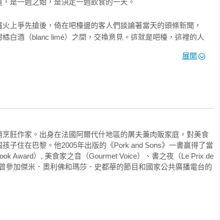
，是一週之始，是決定一週飲食的一天。

人們喜愛的最佳風味搭配，才能被流傳下來。

喝一杯，是法國人民的日常。本書分享的250道傳統小酒館料理與
爐火上爭先搶後，倚在吧檯邊的客人們談論著當天的頭條新聞，
，更能從中一窺法國人對美食與生活的講究與自豪。」

酒（blanc limé）之間，交換意見。這就是吧檯，這裡的人
nch 主廚｜Eriane Su 

咖啡香上輕舞，灑落在地上的糖在鞋子底下歡唱。「午餐時間可
展開
吃飯時間……！」

還更愜意？這本書蘊含法式餐酒館的真諦，帶你嘗出藏在杯盤裡的
品味。再加上一些食材與餐酒搭配的微知識，這本書會讓你變得跟
這天的美食，享受著微醺帶來的飄飄然。我們的心是輕盈的，靈
館第一回合勝利，真是厲害啊！接著，我們又留下來喝起開胃
友，再乾一杯，這杯我請」，這話可不是開玩笑的，小酒館這個
，有時，甚至會有人點上一根蠟燭祈禱呢。

一本法國庶民美食食譜，也是一本介紹法國各產區酒的要覽，更是
銷烹飪作家。出身在法國阿爾代什地區的屠夫兼肉販家庭，對美食
好好喝一杯的書！」

家，從熱氣蒸騰的廚房到喧鬧的餐桌，再到賓客紅潤的雙頰，都
住在巴黎。他2005年出版的《Pork and Sons》一書贏得了當
）

現代感的傳統烹飪方式，做出令人懷念的豐盛佳餚，牽起了每個
k Award）, 美食家之音（Gourmet Voice）、書之夜（Le Prix de 
易、充滿文化氣息又挑逗味蕾的烹飪法。小心，你的客人可能會
項大獎。他也曾參加傑米．奧利佛和瑪莎．史都華的節目和國家公共廣播電台的
然呈現法蘭西優雅氣息與浪漫情懷之縮時攝影。」

慢用法國小皇后

aud）