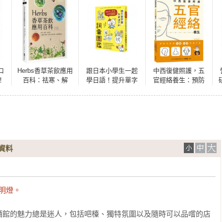
口
Herbs香草茶飲應用
跟日本小學生一起
中西復健照護，五
！
百科：祛寒、解
學日語！提升單字
官經絡養生：預防
烤
暑、助消化！33種
量及表達力的詞彙
及延緩失能（失
・
香草植物，調出180
圖鑑
智）照護手冊
暢銷
款茶飲，溫柔療癒
身心
資料
明燈。 
酒館的魅力總是迷人，包括吧檯、獨特氛圍以及隨時可以品嚐的店