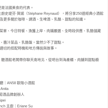
是法國美食的代表。

s的主廚史堤芬·賀諾（Stéphane Reynaud），將分享250道經典小酒館
以及更多關於咖啡、調酒、生啤酒、乳酪、甜點的知識。

菜菜單、今日特餐、漁獲上岸、肉鋪嚴選、全時段供應、乳酪儲藏
蠔、醬汁菜品、乳酪盤，當然少不了甜點。

最適切的搭配時機和地方傳說與故事。

，聽酒館老闆帶你聊天南地北，從吧台到海產櫃、肉舖到甜點櫥


｜AN58 歐陸小酒館

nita

信葡萄酒品牌創辦人

ei

ch 主廚｜Eriane Su 
