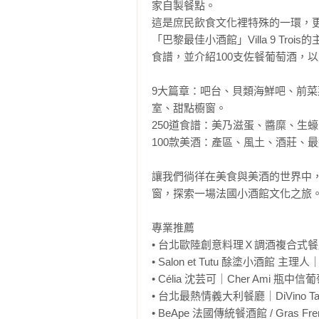
家自製餐點。

這是庶民飲食文化裡特殊的一環，更
「巴黎最佳小酒館」Villa 9 Troi
食譜，並介紹100支佐餐葡萄酒，
9大篇章：吧台、貝類海鮮吧、前
室、甜點櫥窗。

250道食譜：美乃滋蛋、醬糜、生
100款美酒：產區、風土、酒莊、
讓我們徜徉在美食與美酒的世界中
窗，探索一場法國小酒館文化之旅。
專業推薦

• 台北歐陸創意料理Ｘ調酒複合式餐廳
• Salon et Tutu 酴塗小酒館 主理人｜A
• Célia 沈芸可｜Cher Ami 瓶中
• 台北最熱情義大利餐廳｜DiVino Taip
• BeApe 法國傳統餐酒館 / Gras Fren