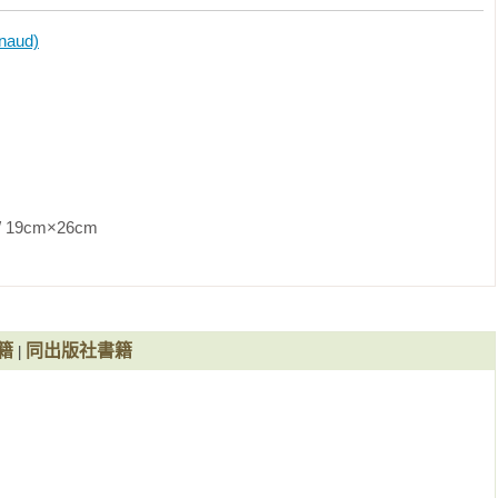
份

待餐前開胃酒一杯

aud)


書腰優惠券即招待「開胃小點 canapé」一份

可享「巴黎人鐵盤烤田螺一份230元」

即可兌換單杯紅白酒/生啤酒/瓶裝啤酒 擇一

變更商品及終止活動之權利。）

26cm                
籍
同出版社書籍
|