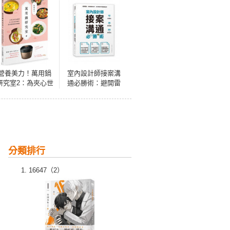
營養美力！萬用鍋
室內設計師接案溝
研究室2：為夾心世
通必勝術：避開雷
代女性們貼心設想
點，掌握應對技
的餐桌營養學！飲
巧，成交戰無不勝
食是妳最好的保養
圓滿結案
分類排行
16647（2）