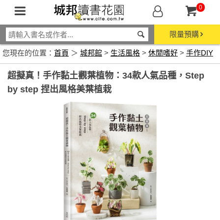
0
限量預購
您現在的位置：
首頁
＞
城邦館
>
生活風格
>
休閒嗜好
>
手作DIY
超擬真！手作黏土觀葉植物：34款人氣品種，Step
by step 捏出風格美葉植栽