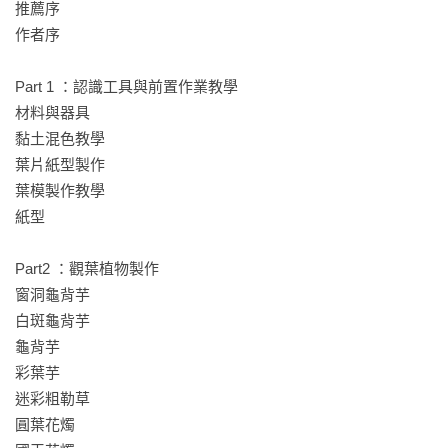
推薦序

幫助製作作品時能更仿真。

作者序

★關鍵步驟與調色不出錯的重點解析★

Part 1 ：認識工具與前置作業教學

附上關鍵步驟與調色色塊，

材料與器具

提醒製作重點，

黏土混色教學

讓作品更鮮活、不死板！

葉片紙型製作

葉模製作教學

★Step by step 捏出擬真植物必學技巧★

紙型

從黏土調色、葉模製作，到每株植物的作法，

從0到有，不藏私教學！

Part2 ：觀葉植物製作

窗洞龜背芋

★作品個性化加分應用★

白斑龜背芋

附上鑰匙圈、耳環、吊飾等應用教學，

龜背芋

讓仙氣綠植相隨生活！
彩葉芋

迷彩粗勒草

圓葉花燭
