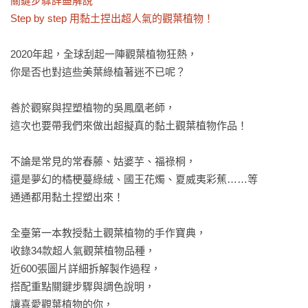
關鍵步驟詳盡解說

Step by step 用黏土捏出超人氣的觀葉植物！
2020年起，全球刮起一陣觀葉植物狂熱，

你是否也對這些美葉綠植著迷不已呢？

善於觀察與捏塑植物的吳鳳凰老師，

這次也要帶我們來做出超擬真的黏土觀葉植物作品！

不論是常見的常春藤、姑婆芋、福祿桐，

還是夢幻的橘梗蔓綠絨、國王花燭、夏威夷彩蕉……等

通通都用黏土捏塑出來！

全臺第一本教授黏土觀葉植物的手作寶典，

收錄34款超人氣觀葉植物品種，

近600張圖片詳細拆解製作過程，

搭配重點關鍵步驟與調色說明，

讓喜愛觀葉植物的你，
