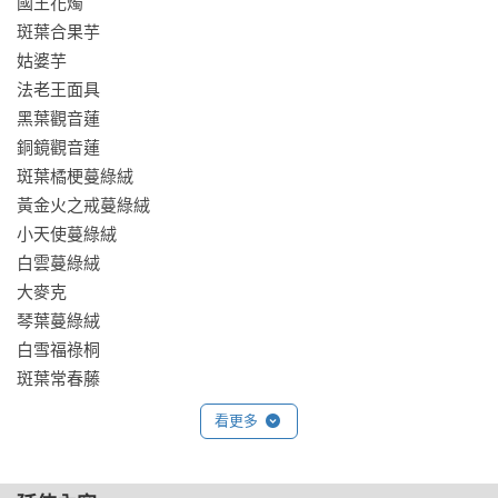
國王花燭

斑葉合果芋

姑婆芋

法老王面具

黑葉觀音蓮

銅鏡觀音蓮

斑葉橘梗蔓綠絨

黃金火之戒蔓綠絨

小天使蔓綠絨

白雲蔓綠絨

大麥克

琴葉蔓綠絨

白雪福祿桐

斑葉常春藤

網紋草

看更多
金邊虎尾蘭

星點秋海棠

西瓜皮椒草
