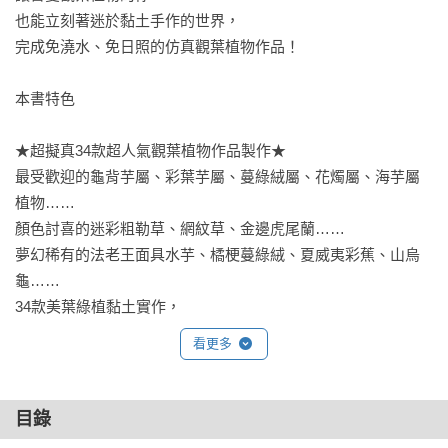
也能立刻著迷於黏土手作的世界，

完成免澆水、免日照的仿真觀葉植物作品！

本書特色

★超擬真34款超人氣觀葉植物作品製作★

最受歡迎的龜背芋屬、彩葉芋屬、蔓綠絨屬、花燭屬、海芋屬
植物……

顏色討喜的迷彩粗勒草、網紋草、金邊虎尾蘭……

夢幻稀有的法老王面具水芋、橘梗蔓綠絨、夏威夷彩蕉、山烏
龜……

34款美葉綠植黏土實作，

免陽台、免土地、零照護，也可以完成一次擁有的美夢！

看更多
★植物特性與觀察要點說明★

每株黏土植物教學前，皆附上真實植物的照片、特性簡介，

目錄
並為我們標示該植物的觀察要點，
