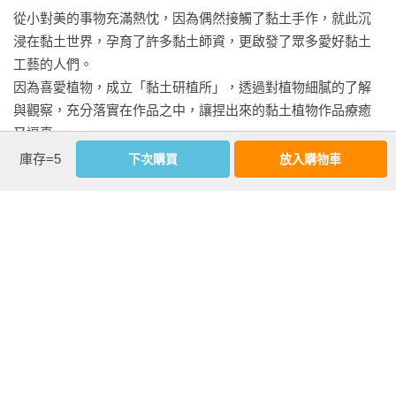
從小對美的事物充滿熱忱，因為偶然接觸了黏土手作，就此沉
　　鳳凰老師是個愛植物的人，她同時也愛攝影，因緣於對植
浸在黏土世界，孕育了許多黏土師資，更啟發了眾多愛好黏土
物的觀察與熱愛，所以她指尖下的作品非常傳神，令人愛不釋
工藝的人們。

手。觀察是創作前的一項功課也是樂趣，也似乎是創作者與植
因為喜愛植物，成立「黏土研植所」，透過對植物細膩的了解
物的對話。去摸摸它為何葉上有毛？葉子為何有個大洞而且洞
與觀察，充分落實在作品之中，讓捏出來的黏土植物作品療癒
的大小還不一樣呢？這個斑葉到底是如何混色，可以這麼美
又逼真。

麗？在觀察植物的過程中，我常常是抱著非常敬仰的心情，讚
庫存=5
下次購買
放入購物車
嘆只有上帝之手才能做得到！

相關著作：《療癒又逼真！黏土多肉小花園》《黏土基礎技法
　　做為愛植物的一員，我的建議是如果你愛觀葉植物，那就
全書》
養一棵吧。如果缺乏空間或時間栽培，那就來做一棵吧，不用
澆水不用陽光，但至少它會陪伴你，給你滿滿的心靈氧氣，發
揮你的超級創造力，跟著鳳凰老師來玩指尖上的手藝吧。
看更多
基本資料
作者：
吳鳳凰