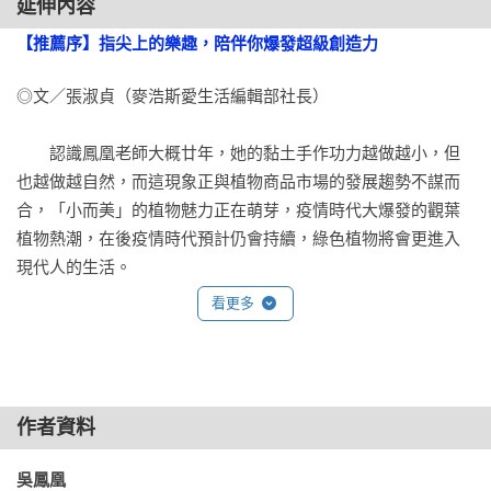
延伸內容
箭羽竹芋

【推薦序】指尖上的樂趣，陪伴你爆發超級創造力
孔雀竹芋

鹿角蕨

◎文／張淑貞（麥浩斯愛生活編輯部社長）

夏威夷雲彩蕉

山烏龜

　　認識鳳凰老師大概廿年，她的黏土手作功力越做越小，但
也越做越自然，而這現象正與植物商品市場的發展趨勢不謀而
Part3 ：個性化加分應用教學

合，「小而美」的植物魅力正在萌芽，疫情時代大爆發的觀葉
龜背芋鑰匙圈

植物熱潮，在後疫情時代預計仍會持續，綠色植物將會更進入
窗洞龜背芋耳環

現代人的生活。

圓葉花燭吊飾

看更多
彩葉芋磁鐵

　　《超擬真！手作黏土觀葉植物》這本書編寫的特別之處，
龜背芋筆筒
在於作者從植物觀察，如何轉化成一個大約15公分的作品，
step by step從觀察到創作的過程全分享。

作者資料
　　黏土手作其實是千變萬化，要捏出造型不是太難，但要捏
得逼真又能表現植物的活力，那非得從植物觀察入手不可。

吳鳳凰 