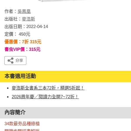
作者：
吳鳳凰
出版社：
麥浩斯
出版日期：2022-04-14
定價： 450元
優惠價：7折 315元
書虫VIP價：315元
本書適用活動
麥浩斯全書系三本72折，精選5折起！
2026周年慶／閱讀力全開7~72折！
內容簡介
34款最夯品種綠植
