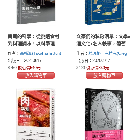
壽司的科學：從挑選食材
文豪們的私房酒單：文學x
到料理調味，以科學理論
酒文化x名人軼事，葡萄
和數據拆解壽司風味的奧
酒、啤酒、威士忌、琴
作者：
高橋潤(Takahashi Jun)
作者：
葛瑞格．克拉克(Greg
祕
酒、伏特加如何成為世界
佐藤秀美(Sato Hidemi)
土田美
Clarke)
蒙特．畢爾普(Monte
出版日：20210617
出版日：20200917
文明的繆斯？
登世(Tsuchida Mitose)
Beauchamp)
$750
優惠價540元
$499
優惠價359元
放入購物車
放入購物車