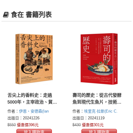
食在 書籍列表
舌尖上的香料史：走過
壽司的歷史：從古代發酵
5000年，主宰政治、貿
魚到現代生魚片，技術、
易、飲食的風味
食材與食譜的美味探索
作者：
伊恩・安德森(Ian
作者：
埃里克·拉斯(Eric C.
Anderson)
Rath )
出版日：20241226
出版日：20241119
$550
優惠價396元
$430
優惠價301元
放入購物車
放入購物車