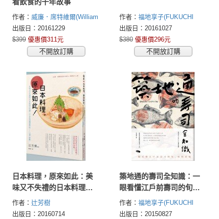
看飲食的千年故事
作者：
威廉．席特維爾(William
作者：
福地享子(FUKUCHI
Sitwell)
KYOKO)
築地魚市場銀鱗會
出版日：20161229
出版日：20161027
$399
優惠價311元
$380
優惠價296元
不開放訂購
不開放訂購
日本料理，原來如此：美
築地通的壽司全知識：一
味又不失禮的日本料理全
眼看懂江戶前壽司的旬、
知識 （日本料理權威學校
味與產地
作者：
辻芳樹
作者：
福地享子(FUKUCHI
─辻調 鉅獻）
KYOKO)
出版日：20160714
出版日：20150827