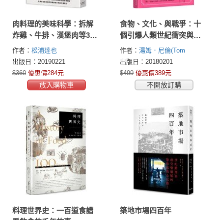
肉料理的美味科學：拆解
食物、文化、與戰爭：十
炸雞、牛排、漢堡肉等35
個引爆人類世紀衝突與轉
道肉料理的美味關鍵，在
折的食物歷史
作者：
松浦達也
作者：
湯姆．尼倫(Tom
家也能做出如同專業廚師
Nealon)
出版日：20190221
出版日：20180201
水準的料理筆記
$360
優惠價284元
$499
優惠價389元
放入購物車
不開放訂購
料理世界史：一百道食譜
築地市場四百年