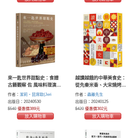
來一匙世界甜點史：食譜
越讀越餓的中華美食史：
古籍觀察 佐 風味料理演
從先秦米香、大宋燒烤到
變，揭開甜點蘊藏的百年
明清茶點，探訪千道食物
作者：
潔莉・昆席歐(Jeri
作者：
蟲離先生
歷史趣聞與時代意義
的源起、演進與古代食譜
Quinzio)
出版日：20240530
出版日：20240125
$540
優惠價389元
$420
優惠價302元
放入購物車
放入購物車