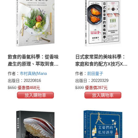
飲食的香氣科學：從香味
日式家常菜的美味科學：
產生的原理、萃取到食譜
家庭和食的配方X技巧X烹
應用，認識讓料理更美味
調原理全圖解
作者：
市村真納(Mana
作者：
前田量子
的關鍵香氣與風味搭配
Ichimura)
橫田涉(Wataru
出版日：20220816
出版日：20220329
Yokota)
$650
優惠價468元
$399
優惠價287元
放入購物車
放入購物車