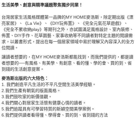
生活美學、創意與精準議題聚焦獨步同業！
台灣居家生活風格媒體第一品牌的MY HOME麥浩斯，除定期出版《漂
亮家居》、《La Vie》、《DIY玩佈置》、《完全元氣花草遊戲》、
《完全不累收納play》等期刊之外，亦試圖滿足風格設計、室內裝修、
佈置、DIY手作、花草園藝、家事收納等不同讀者對特定主題的閱讀需
求，以叢書形式，提出在每一個居家領域中易於理解又內容深入的全方
位閱讀。
讓讀者想要的，在MY HOME麥浩斯都能找到，而我們提供的，都是讀
者想要的──有風格、有美學、有創意、看的懂、學的會、買的到、省
到錢的生活創意提案。
麥浩斯出版的六大特色：
1. 我們創造平凡生活的不平凡空間生活美學經驗。
2.我們生產有朝氣的版面風格。
3.我們鼓吹家的新價值觀。
4.我們關心對居家生活懷有健康心情的讀者。
5.我們追蹤具有可學習特質的新穎空間美學案例。
6.我們提供讀者看得懂、學得會、買的到、省到錢的方法