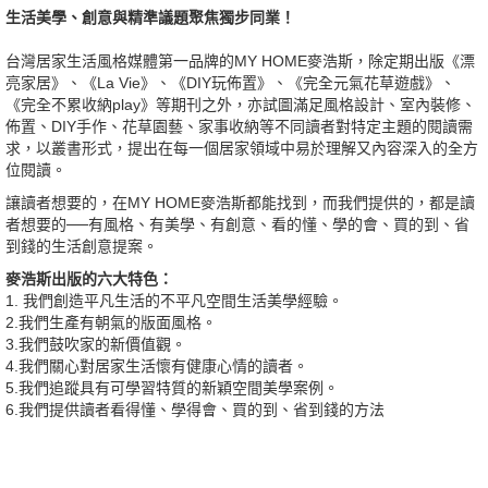
生活美學、創意與精準議題聚焦獨步同業！
台灣居家生活風格媒體第一品牌的MY HOME麥浩斯，除定期出版《漂
亮家居》、《La Vie》、《DIY玩佈置》、《完全元氣花草遊戲》、
《完全不累收納play》等期刊之外，亦試圖滿足風格設計、室內裝修、
佈置、DIY手作、花草園藝、家事收納等不同讀者對特定主題的閱讀需
求，以叢書形式，提出在每一個居家領域中易於理解又內容深入的全方
位閱讀。
讓讀者想要的，在MY HOME麥浩斯都能找到，而我們提供的，都是讀
者想要的──有風格、有美學、有創意、看的懂、學的會、買的到、省
到錢的生活創意提案。
麥浩斯出版的六大特色：
1. 我們創造平凡生活的不平凡空間生活美學經驗。
2.我們生產有朝氣的版面風格。
3.我們鼓吹家的新價值觀。
4.我們關心對居家生活懷有健康心情的讀者。
5.我們追蹤具有可學習特質的新穎空間美學案例。
6.我們提供讀者看得懂、學得會、買的到、省到錢的方法