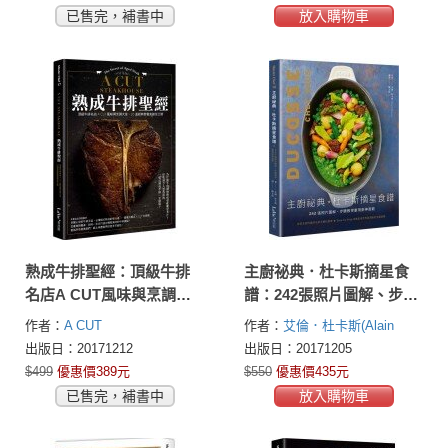
+17種經典醬汁（暢銷典藏
已售完，補書中
放入購物車
版）
熟成牛排聖經：頂級牛排
主廚祕典．杜卡斯摘星食
名店A CUT風味與烹調大
譜：242張照片圖解、步驟
全、26道經典套餐食譜全
教學重現廚神風範
作者：
A CUT
作者：
艾倫．杜卡斯(Alain
公開
STEAKHOUSE
La Vie編輯部
Ducasse)
出版日：20171212
出版日：20171205
$499
優惠價389元
$550
優惠價435元
已售完，補書中
放入購物車