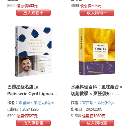
譜（經典暢銷版）
$699
優惠價503元
$699
優惠價503元
放入購物車
放入購物車
巴黎星級名店La
水果料理百科：風味組合 ×
Pâtisserie Cyril Lignac甜
切削教學 × 烹飪須知，
點大全：法國國民主廚黎
step by step拆解130道米
作者：
希里爾‧黎涅克(Cyril
作者：
雷吉斯．馬柯(Régis
涅克的55道經典食譜
其林星級食譜技藝
Lignac)
Marcon)
出版日：20241226
出版日：20241105
$799
優惠價527元
$1500
優惠價1080元
放入購物車
放入購物車