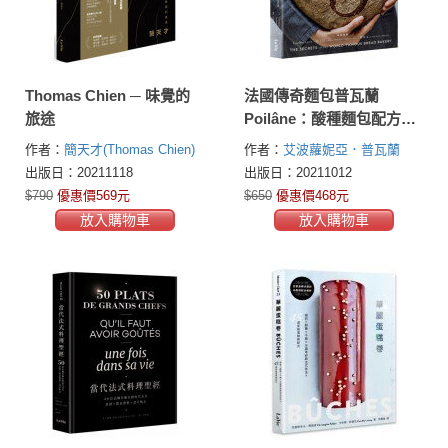
Thomas Chien ─ 味覺的
法國傳奇麵包普瓦蘭
旅途
Poilâne：酸種麵包配方x
百道食譜x技藝心法大公開
作者：
簡天才(Thomas Chien)
作者：
艾波蘿妮亞．普瓦蘭
(Apollonia Poilane)
出版日：20211118
出版日：20211012
$790
優惠價569元
$650
優惠價468元
放入購物車
放入購物車