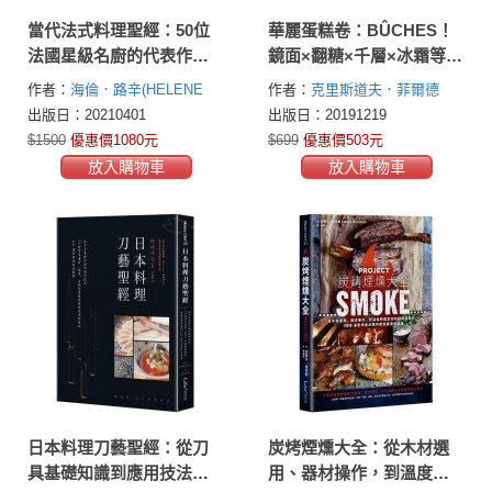
當代法式料理聖經：50位
華麗蛋糕卷：BÛCHES！
法國星級名廚的代表作，
鏡面×翻糖×千層×冰霜等經
食譜X創意發想X設計概念
典法式技法Ｘ45道星級蛋
作者：
海倫．路辛(HELENE
作者：
克里斯道夫．菲爾德
糕卷配方
LUZIN)
(Christophe Felder)
卡米爾．勒
出版日：20210401
出版日：20191219
賽克(Camille Lesecq)
$1500
優惠價1080元
$699
優惠價503元
放入購物車
放入購物車
日本料理刀藝聖經：從刀
炭烤煙燻大全：從木材選
具基礎知識到應用技法，
用、器材操作，到溫度時