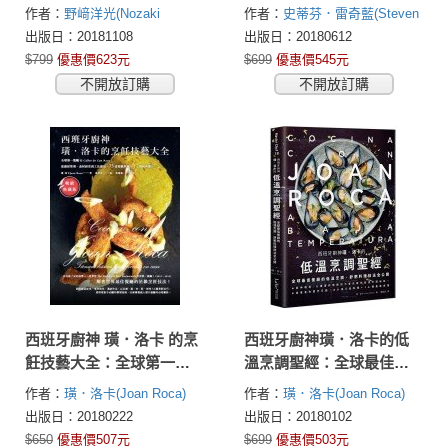
70種常見海鮮、蔬菜、肉
間掌控的超詳解技巧，100
作者：
野﨑洋光(Nozaki
作者：
史蒂芬．雷奇藍(Steven
類前置處理與展現季節感
道炭烤迷必備的殿堂級食
Hiromitsu)
Raichlen)
出版日：20181108
出版日：20180612
的141道料理重點全圖解
譜
$799
優惠價623元
$699
優惠價545元
不開放訂購
不開放訂購
西班牙廚神 璜．洛卡 的烹
西班牙廚神璜．洛卡的低
飪技藝大全：全球第一餐
溫烹調聖經：全球最佳餐
廳 El Celler de Can Roca
廳的低溫烹調、舒肥料理
作者：
璜．洛卡(Joan Roca)
作者：
璜．洛卡(Joan Roca)
從廚房管理、食材研究到
技法全公開
出版日：20180222
出版日：20180102
工具運用，75道精緻料理
$650
優惠價507元
$699
優惠價503元