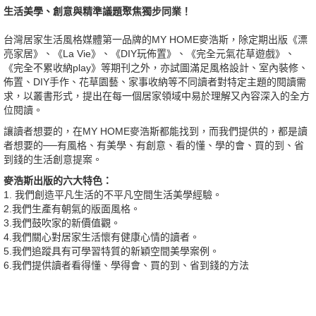
生活美學、創意與精準議題聚焦獨步同業！
台灣居家生活風格媒體第一品牌的MY HOME麥浩斯，除定期出版《漂
亮家居》、《La Vie》、《DIY玩佈置》、《完全元氣花草遊戲》、
《完全不累收納play》等期刊之外，亦試圖滿足風格設計、室內裝修、
佈置、DIY手作、花草園藝、家事收納等不同讀者對特定主題的閱讀需
求，以叢書形式，提出在每一個居家領域中易於理解又內容深入的全方
位閱讀。
讓讀者想要的，在MY HOME麥浩斯都能找到，而我們提供的，都是讀
者想要的──有風格、有美學、有創意、看的懂、學的會、買的到、省
到錢的生活創意提案。
麥浩斯出版的六大特色：
1. 我們創造平凡生活的不平凡空間生活美學經驗。
2.我們生產有朝氣的版面風格。
3.我們鼓吹家的新價值觀。
4.我們關心對居家生活懷有健康心情的讀者。
5.我們追蹤具有可學習特質的新穎空間美學案例。
6.我們提供讀者看得懂、學得會、買的到、省到錢的方法