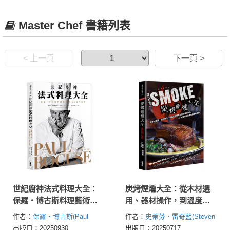
Master Chef 書籍列表
< 上一頁
下一頁 >
世紀廚神法式料理大全：
炭烤煙燻大全：從木材選
保羅・博古斯料理藝術與
用、器材操作，到溫度時
150道代表作
間掌控的超詳解技巧，100
作者：
保羅・博古斯(Paul
作者：
史蒂芬．雷奇藍(Steven
道炭烤迷必備的殿堂級食
Bocuse)
Raichlen)
出版日：20250930
出版日：20250717