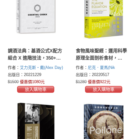
調酒法典：基酒公式X配方
食物風味聖經：運用科學
組合 X 進階技法，350+風
原理全面剖析食材，
格酒譜全解析
100+道料理設計案例×風味
作者：
艾力克斯・戴(Alex Day)
作者：
尼克．夏馬(Nik
搭配×感官體驗
大衛・卡普蘭(David Kaplan)
尼
Sharma)
出版日：20221229
出版日：20220517
克・福查德(Nick Fauchald)
$1500
優惠價1080元
$1280
優惠價922元
放入購物車
放入購物車