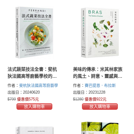
法式蔬菜技法全書：斐杭
美味的傳承：米其林家族
狄法國高等廚藝學校的食
的風土、詩意、靈感與真
譜與烹飪指南
味
作者：
斐杭狄法國高等廚藝學
作者：
賽巴提恩．布拉斯
校(FERRANDI Paris)
(Sébastien Bras)
出版日：20240620
出版日：20231228
$799
優惠價575元
$1280
優惠價922元
放入購物車
放入購物車