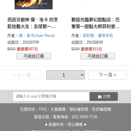
西班牙廚神 璜．洛卡 的烹
歡迎光臨夢幻甜點店：巴
飪技藝大全：全球第一餐
黎第一甜點大師菲利普．
廳 El Celler de Can Roca
康帝辛尼的26道獨家食譜
作者：
璜．洛卡(Joan Roca)
作者：
菲利普．康帝辛尼
從廚房管理、食材研究到
(Philippe Conticini)
出版日：20150709
出版日：20150630
工具運用，75道精緻料理
$650
優惠價507元
$399
優惠價311元
+17種經典醬汁。
不開放訂購
不開放訂購
< 上一頁
下一頁 >
訂閱
花園快訊
︱
FAQ
︱
大量團購
︱
隱私權政策
︱
防詐騙提醒
客服信箱
︱客服專線：(02) 2500-7718
■ 版權所有，禁止轉載 ■