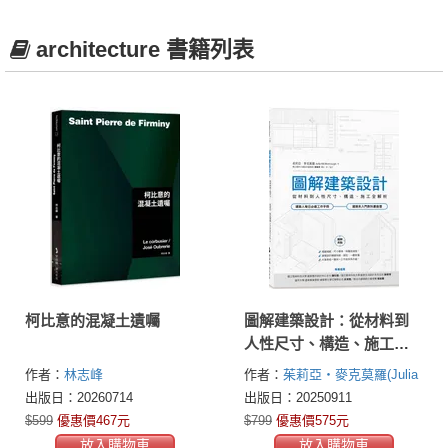
architecture 書籍列表
柯比意的混凝土遺囑
圖解建築設計：從材料到
人性尺寸、構造、施工全
解析
作者：
林志峰
作者：
茱莉亞・麥克莫羅(Julia
McMorrough)
出版日：20260714
出版日：20250911
$599
優惠價467元
$799
優惠價575元
放入購物車
放入購物車