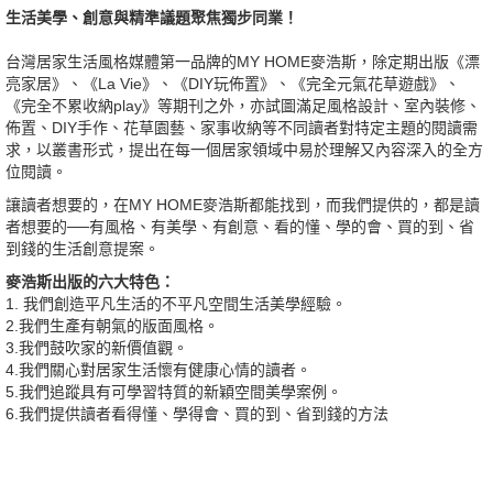
生活美學、創意與精準議題聚焦獨步同業！
台灣居家生活風格媒體第一品牌的MY HOME麥浩斯，除定期出版《漂
亮家居》、《La Vie》、《DIY玩佈置》、《完全元氣花草遊戲》、
《完全不累收納play》等期刊之外，亦試圖滿足風格設計、室內裝修、
佈置、DIY手作、花草園藝、家事收納等不同讀者對特定主題的閱讀需
求，以叢書形式，提出在每一個居家領域中易於理解又內容深入的全方
位閱讀。
讓讀者想要的，在MY HOME麥浩斯都能找到，而我們提供的，都是讀
者想要的──有風格、有美學、有創意、看的懂、學的會、買的到、省
到錢的生活創意提案。
麥浩斯出版的六大特色：
1. 我們創造平凡生活的不平凡空間生活美學經驗。
2.我們生產有朝氣的版面風格。
3.我們鼓吹家的新價值觀。
4.我們關心對居家生活懷有健康心情的讀者。
5.我們追蹤具有可學習特質的新穎空間美學案例。
6.我們提供讀者看得懂、學得會、買的到、省到錢的方法