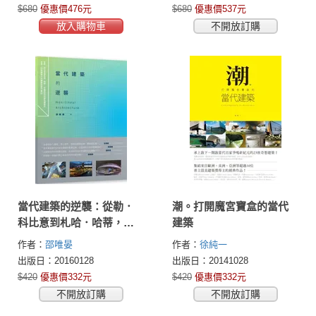
編
$680
優惠價476元
$680
優惠價537元
放入購物車
不開放訂購
當代建築的逆襲：從勒．
潮。打開魔宮寶盒的當代
科比意到札哈．哈蒂，從
建築
線性到非線性建築的過
作者：
邵唯晏
作者：
徐純一
渡，80後建築人的觀察與
出版日：20160128
出版日：20141028
實作筆記
$420
優惠價332元
$420
優惠價332元
不開放訂購
不開放訂購