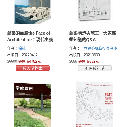
建築的面龐the Face of
建築構造與施工：大家都
Architecture：現代主義之
想知道的Q&A
後的立面設計
作者：
徐純一
作者：
日本建築構造技術者協
会(JSCA)
出版日：20220412
出版日：20210309
$6600
優惠價4752元
$699
優惠價552元
放入購物車
不開放訂購