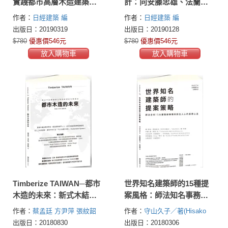
實踐都市高層木造建築的
計：向安藤忠雄、法蘭克.
理論與實務全集
蓋瑞、札哈.哈蒂等大師學
作者：
日經建築 編
作者：
日經建築 編
習可實踐的創新思維
出版日：20190319
出版日：20190128
$780
優惠價546元
$780
優惠價546元
放入購物車
放入購物車
Timberize TAIWAN─都市
世界知名建築師的15種提
木造的未來：新式木結構
案風格：師法知名事務所
建築沿革與展望的完整報
成功得標的表現傳達方式
作者：
蔡孟廷
方尹萍
張紋韶
作者：
守山久子／著(Hisako
告
Moriyama)
日經Architecture／
出版日：20180830
出版日：20180306