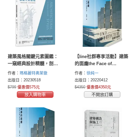
建築風格關鍵元素圖鑑：
【line社群專享活動】建築
一窺經典設計精髓，剖析
的面龐the Face of
東西建築細節
Architecture：現代主義之
作者：
瑪格麗特弗萊徹
作者：
徐純一
後的立面設計
(Margaret Fletcher)
出版日：20230518
出版日：20220412
$799
優惠價575元
$4350
優惠價4350元
放入購物車
不開放訂購