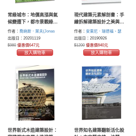
常綠城市：地價高漲與氣
現代建築元素解剖書：手
候變遷下，都市景觀綠化
繪拆解建築設計之美與結
的設計規劃及實踐案例
構巧思，深度臥遊觸發靈
作者：
喬納斯．萊夫(Jonas
作者：
安東尼．瑞德福、瑟
思
Reif)
倫．莫爾寇、阿米特．思瑞法
出版日：20201119
出版日：20190926
斯特發(Antony Radford、Selen
$980
優惠價647元
$1200
優惠價840元
Morkoç、Amit Srivastava)
放入購物車
放入購物車
世界新式木造建築設計：
世界知名建築翻新活化設