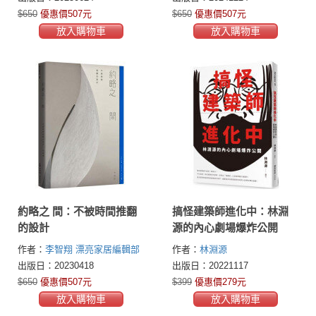
界限
$650
優惠價507元
$650
優惠價507元
放入購物車
放入購物車
約略之 間：不被時間推翻
搞怪建築師進化中：林淵
的設計
源的內心劇場爆炸公開
作者：
李智翔
漂亮家居編輯部
作者：
林淵源
出版日：20230418
出版日：20221117
$650
優惠價507元
$399
優惠價279元
放入購物車
放入購物車