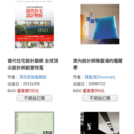
當代住宅設計聖經 全球頂
室內設計師陳嘉鴻的隱藏
尖設計師創意特蒐
學
作者：
漂亮家居編輯部
作者：
陳嘉鴻(Doveman)
出版日：20131205
出版日：20080722
$420
優惠價332元
$450
優惠價356元
不開放訂購
不開放訂購