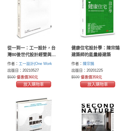
從一到一：工一設計，台
健康住宅設計學：陳宗鵠
灣80後世代設計經營與創
建築師的能量綠建築
新實踐
作者：
工一設計(One Work
作者：
陳宗鵠
Design)
出版日：20210527
出版日：20201225
$500
優惠價360元
$599
優惠價359元
放入購物車
放入購物車