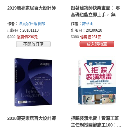
2019漂亮家居百大設計師
跟著建築師快樂畫畫： 零
基礎也能立即上手， 無壓
力建構空間場景與美學概
作者：
漂亮家居編輯部
作者：
許華山
念
出版日：20181113
出版日：20180628
$299
優惠價236元
$380
優惠價251元
不開放訂購
放入購物車
2018漂亮家居百大設計師
拒踩裝潢地雷！資深工班
主任親授關鍵施工100：實