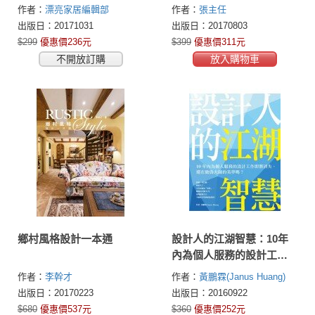
戰30年的裝潢經驗，教你
作者：
漂亮家居編輯部
作者：
張主任
掌握工法、選材重點，安
出版日：20171031
出版日：20170803
心監工不求人
$299
優惠價236元
$399
優惠價311元
不開放訂購
放入購物車
鄉村風格設計一本通
設計人的江湖智慧：10年
內為個人服務的設計工作
即將消失，還在做偽大師
作者：
李幹才
作者：
黃鵬霖(Janus Huang)
的美夢嗎？
出版日：20170223
出版日：20160922
$680
優惠價537元
$360
優惠價252元