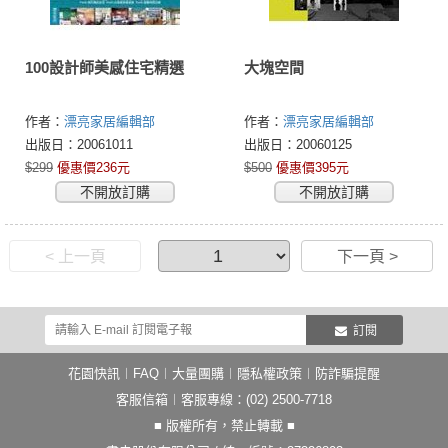
100設計師美感住宅精選
大塊空間
作者：
漂亮家居編輯部
作者：
漂亮家居編輯部
出版日：20061011
出版日：20060125
$299
優惠價236元
$500
優惠價395元
不開放訂購
不開放訂購
< 上一頁
下一頁 >
訂閱
花園快訊
︱
FAQ
︱
大量團購
︱
隱私權政策
︱
防詐騙提醒
客服信箱
︱客服專線：(02) 2500-7718
■ 版權所有，禁止轉載 ■