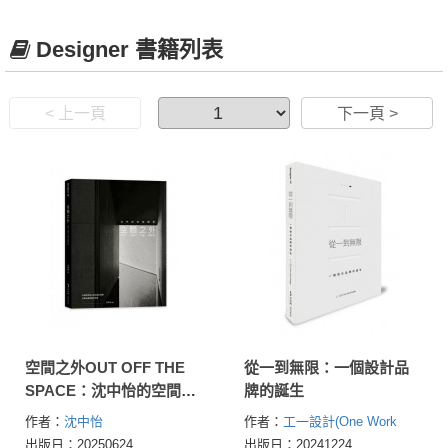
Designer 書籍列表
< 上一頁
下一頁 >
空間之外OUT OFF THE
從一到無限：一個設計品
SPACE：沈中怡的空間
牌的誕生
學，以品牌為核心結合設
作者：
沈中怡
作者：
工一設計(One Work
計策略，打破地產建築的
Design)
出版日：20250624
出版日：20241224