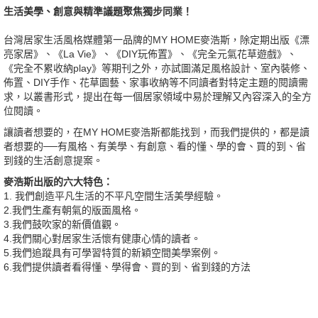
生活美學、創意與精準議題聚焦獨步同業！
台灣居家生活風格媒體第一品牌的MY HOME麥浩斯，除定期出版《漂
亮家居》、《La Vie》、《DIY玩佈置》、《完全元氣花草遊戲》、
《完全不累收納play》等期刊之外，亦試圖滿足風格設計、室內裝修、
佈置、DIY手作、花草園藝、家事收納等不同讀者對特定主題的閱讀需
求，以叢書形式，提出在每一個居家領域中易於理解又內容深入的全方
位閱讀。
讓讀者想要的，在MY HOME麥浩斯都能找到，而我們提供的，都是讀
者想要的──有風格、有美學、有創意、看的懂、學的會、買的到、省
到錢的生活創意提案。
麥浩斯出版的六大特色：
1. 我們創造平凡生活的不平凡空間生活美學經驗。
2.我們生產有朝氣的版面風格。
3.我們鼓吹家的新價值觀。
4.我們關心對居家生活懷有健康心情的讀者。
5.我們追蹤具有可學習特質的新穎空間美學案例。
6.我們提供讀者看得懂、學得會、買的到、省到錢的方法