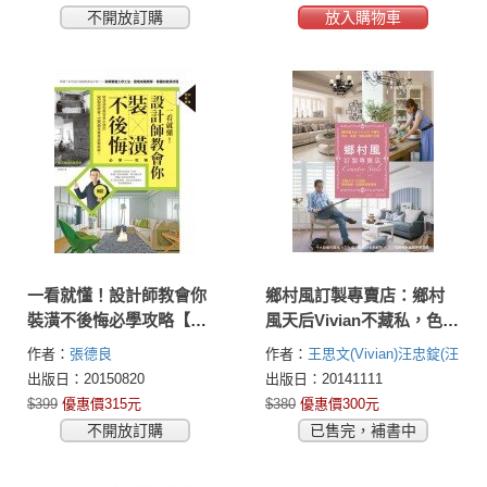
不開放訂購
放入購物車
一看就懂！設計師教會你
鄉村風訂製專賣店：鄉村
裝潢不後悔必學攻略【加
風天后Vivian不藏私，色
量更新版】
彩、佈置、傢具採購大公
作者：
張德良
作者：
王思文(Vivian)
汪忠錠(汪
開
哥)
出版日：20150820
出版日：20141111
$399
優惠價315元
$380
優惠價300元
不開放訂購
已售完，補書中