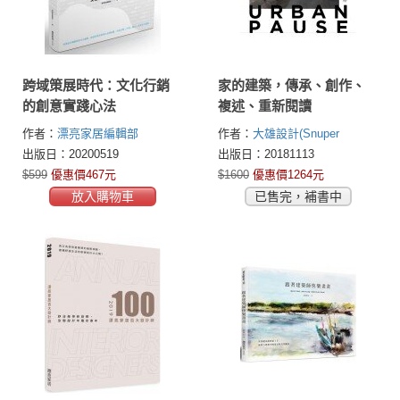
跨域策展時代：文化行銷
家的建築，傳承、創作、
的創意實踐心法
複述、重新閱讀
作者：
漂亮家居編輯部
作者：
大雄設計(Snuper
Design)
出版日：20200519
出版日：20181113
$599
優惠價467元
$1600
優惠價1264元
放入購物車
已售完，補書中