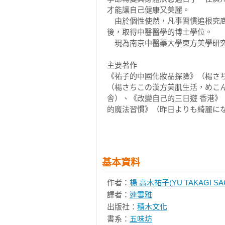
「悠然」迎暖春︙036

才能讓自己健康又美麗。

● 微酸的「菲式酸湯」風味雞湯︙038
　由於個性使然，凡事習慣追根究
● 澳門名菜「薯蓉青菜湯」風味雞湯︙0
後，取得中醫醫學的博士學位。

「清爽」過炎夏︙042

　現為南京中醫藥大學東方美學研究
● 滑稠冬瓜湯︙045／046

主要著作

● 清爽義式蔬菜湯︙045／047

《祐子的中國化妝品探險》（楊さ
「從容」安度涼秋︙048

（楊さちこの漢方美肌生活，めこ
● 山藥泥湯︙050／053

舎）、《改變自己的三日遊 香港》
● 秋季藥膳味噌湯︙051／053

的魔法習慣》（昨日よりも綺麗に
「暖烘烘」抗寒冬︙054

がつるんと若返る『ガーゼ洗顔』
● 髮菜豆腐湯︙057／058

等。

● 溫補瘦身的溫漢膳黑色湯︙057／05
　此外，定期在銀座松屋、讀賣神戶
載，同時發行免費電子報「中藥美容
基本資料
粥有「十利」︙060

「湯水」與「糖水」︙061

作者：
楊 高木祐子(YU TAKAGI SAC
由內暖到外的蔘雞湯粥︙062

譯者：
連雪雅
每道湯都很下飯！

出版社：
積木文化
除了配飯，也很適合做成湯麵！︙06
書系：
五味坊