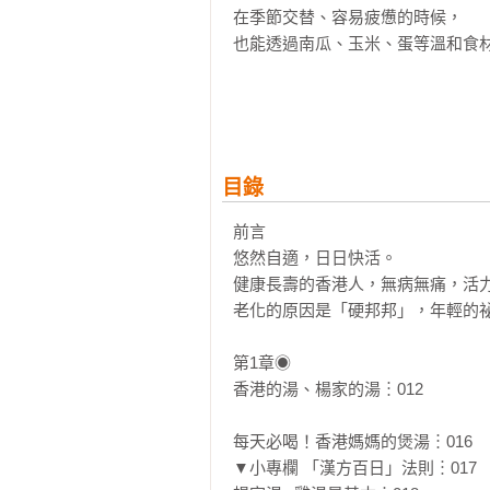
在季節交替、容易疲憊的時候，

也能透過南瓜、玉米、蛋等溫和食材
●強身食療●

｜虛｜補氣健髮：蓮藕紅棗芝麻湯

｜寒｜暖血袪寒：白菜羹湯

｜脹｜整腸消脹：鮮蔬濃湯

目錄
｜疲｜強身解勞：白菜干貝枸杞湯

前言

悠然自適，日日快活。

覺得累、冷、脹、睡不好？

健康長壽的香港人，無病無痛，活力到
交給一鍋溫熱、好吸收的日常湯水，
老化的原因是「硬邦邦」，年輕的祕
☀暖胃推薦☀（依姓氏筆畫排列）

第1章◉

「本書美味與食療兼具，是篤信『醫
香港的湯、楊家的湯︙012

蔡珠兒／作家

每天必喝！香港媽媽的煲湯︙016

☀日本亞馬遜讀者5星評價☀

▼小專欄 「漢方百日」法則︙017

「一開始覺得要熬基底會很麻煩，特