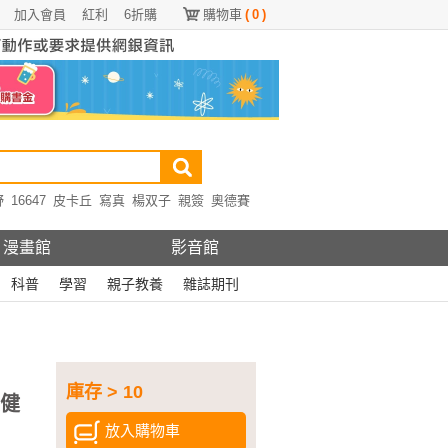
加入會員
紅利
6折購
購物車
(
0
)
野
16647
皮卡丘
寫真
楊双子
親簽
奧德賽
漫畫館
影音館
科普
學習
親子教養
雜誌期刊
庫存 > 10
保健
放入購物車