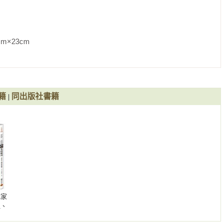
m                
籍
同出版社書籍
|
077

式家
血、
壽的