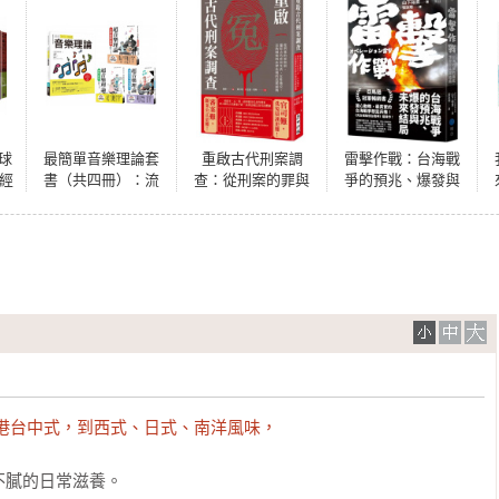
球
最簡單音樂理論套
重啟古代刑案調
雷擊作戰：台海戰
幻經
書（共四冊）：流
查：從刑案的罪與
爭的預兆、爆發與
年
行調滾音樂理論＋
罰，還原古代庶民
未來結局
超音樂理論三書
生活、女性地位、
宗族制度與法律法
規的真實面貌
港台中式，到西式、日式、南洋風味，
膩的日常滋養。
