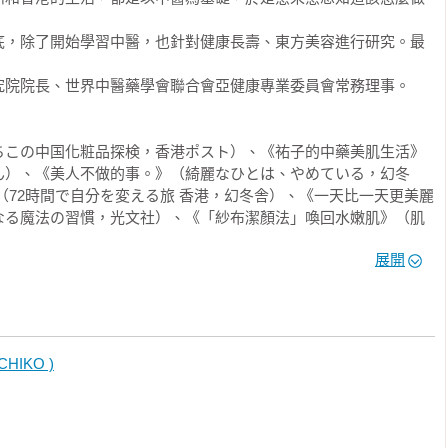
／041

底，除了開始學習中醫，也針對健康長壽、東方美容進行研究。最
39／041

院院長、世界中醫藥學會聯合會亞健康專業委員會常務理事。

ちこの中国化粧品探検，香港ポスト）、《祐子的中藥美肌生活》
ん）、《美人不做的事。》（綺麗なひとは、やめている，幻冬
（72時間で自分を変える旅 香港，幻冬舎）、《一天比一天更美麗
なる魔法の習慣，光文社）、《「紗布潔顏法」喚回水嫩肌》（肌
，マキノ出版）、《顴骨美容法》（げんこつ美容法，講談社）
展開
9

文化中心舉辦演講。北京日文刊物《Whenever北京》也有專欄連
365天，天天都美麗」（漢方美容で、365日ずっとキレイ）。
HIKO )
3
