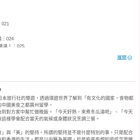
找。」

以取得的中藥材，食材入手容易。」

，不過持續喝了幾天，卻漸漸習慣了這樣的味道。」

21

康就能瘦下。」

做的口味。」

024

！︙025

雞腿就行，而且半小時就煮好，非常簡單。」

展開
司粉等很單純的食材，當小朋友的副食品也很適合。」

食療，讓人很想進一步多了解。」
O
是日本旅行社的導遊，透過環遊世界了解到「有文化的國家，食物都
中國美食之都廣州留學。

始到對方家中幫忙做晚飯。「今天好熱，來煮冬瓜湯吧」、「今天
這樣學會配合當天的氣候或身體狀況烹調三餐。

、常見毛病，



食」與「美」的堅持。所謂的堅持並不是什麼特別的事，只是配合
州和香港的生活，都是以中醫為基礎，於是愈來愈想知道該怎麼做