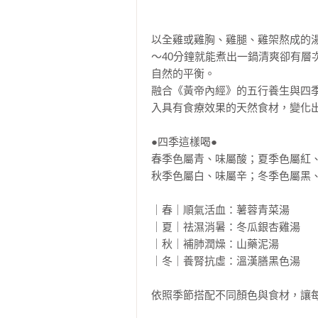
以全雞或雞胸、雞腿、雞架熬成的
～40分鐘就能煮出一鍋清爽卻有
自然的平衡。

融合《黃帝內經》的五行養生與四
入具有食療效果的天然食材，變化出
●四季這樣喝●

春季色屬青、味屬酸；夏季色屬紅、
秋季色屬白、味屬辛；冬季色屬黑、
｜春｜順氣活血：薯蓉青菜湯

｜夏｜祛濕消暑：冬瓜銀杏雞湯

｜秋｜補肺潤燥：山藥泥湯

｜冬｜養腎抗虛：溫漢膳黑色湯

依照季節搭配不同顏色與食材，讓每