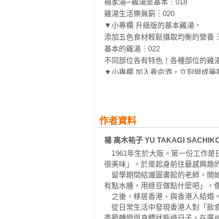
楊家湯─雞湯是基本︙018

「依季節、症狀分類食譜，很容易查
雞湯生活樂無窮︙020

「雖以中醫為出發點，卻沒有用到難
▼小專欄 升級版的基本雞湯，

「只用鹽調味，剛開始覺得味道很淡
添加五色食材輕鬆攝取均衡的營養︙0
「飯前喝一碗，有助於減低飯量，健
基本的雞湯︙022

「目錄很詳細，可以直接找到自己想
不同部位各有特色！各種部位的雞湯︙
「家裡放一本很實用。」

▼小專欄 加入養命酒，立刻變成藥膳湯
「不一定要用全雞，超市賣的雞胸、
季節 × 五行、五色的食療︙026

「調味基本上只有鹽，偶而出現如起
換季的過渡期，攝取黃色食物︙028

「以非常平易近人的方式解說中醫
● 南瓜濃湯︙030／032

● 顏色鮮亮的蛋花湯︙030／032

作者資料
● 楊家藥膳咖哩︙031／033

楊 高木祐子 YU TAKAGI SACHIK
● 蛋白玉米濃湯︙031／033

　1961年生於大阪。第一份工作
很美味」。於是起身前往最感興趣的
第2章◉

　留學期間結識圖書館的老師，開
春夏秋冬的季節湯品︙034

有點水腫，用綠豆做點什麼吧」，像
說明各季的特徵、五臟、五色、五味
　之後，移居香港、與香港人結婚。
以及推薦食材、ＮＧ食材

　從日常生活中發現香港人對「飲
季節轉變與身體狀態過日子。在廣