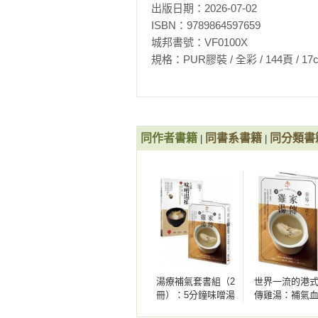
出版日期：2026-07-02

第3章◉

ISBN：9789864597659

解決身體毛病的養生食療︙064

城邦書號：VF0100X

規格：PUR膠裝 / 全彩 / 144頁 / 17cm×23c
1.　易胖、過瘦︙066

易胖（想變瘦）

❖吃得飽的瘦身湯︙068／070

過瘦（想增胖）

❖蔬菜多多豆漿湯︙069／071

同作者書籍
同書系書籍
同分類書
|
|
2.　女性特有的身體毛病︙072

低體溫

❖暖身百分百的白菜羹︙074／076

畏寒

❖喝了全身暖呼呼！雞肉丸湯︙075／
貧血

❖熱情的「紅」湯︙078／080

湯療補氣套書組（2
世界一流的港
髮量稀疏、掉髮

冊）：5分鐘味噌湯
傳雞湯：補氣
❖補氣健髮湯︙079／081

療+世界一流的港式
暖腸胃，向長