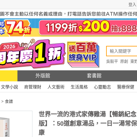
登入
吳毅平
原創
東
原創
Rewire
外版館
套書館
文學小說
商管理財
人文藝術
生活風格
心靈勵志
醫療保健
>
食譜
世界一流的港式家傳雞湯【暢銷紀念
版】：50道創意湯品，一日一湯常
康