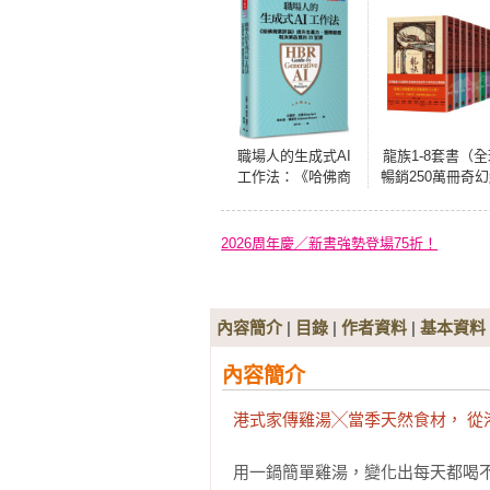
職場人的生成式AI
龍族1-8套書（全
工作法：《哈佛商
暢銷250萬冊奇
業評論》提升生產
典史詩鉅作25周
力、團隊創意和決
紀念典藏版）
策品質的35堂課
2026周年慶／新書強勢登場75折！
內容簡介
|
目錄
|
作者資料
|
基本資料
內容簡介
港式家傳雞湯╳當季天然食材， 從
用一鍋簡單雞湯，變化出每天都喝不