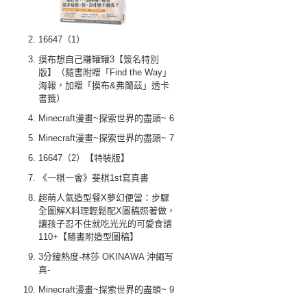
16647（1）
摸布想自己賺罐罐3【簽名特別
版】（隨書附贈「Find the Way」
海報，加贈「摸布&弗蘭茲」透卡
書籤）
Minecraft漫畫~探索世界的盡頭~ 6
Minecraft漫畫~探索世界的盡頭~ 7
16647（2）【特裝版】
《一棋一會》斐棋1st寫真書
超萌人氣造型餐X夢幻便當：步驟
全圖解X料理輕鬆配X圖稿照著做，
讓孩子忍不住就吃光光的可愛食譜
110+【隨書附造型圖稿】
3分鐘熱度-林莎 OKINAWA 沖繩写
真-
Minecraft漫畫~探索世界的盡頭~ 9