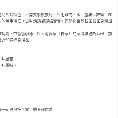
湯底各有特色，不需要繁複技巧，只用雞肉、水、薑和少許鹽，20
層次的萬用湯底。滋味清淡卻凝縮營養，幫助你重新找回找回身體最
季調養，中醫醫學博士以香港婆家（楊家）的家傳雞湯為基礎，加
近50道補身湯品——

味屬苦；

味屬鹹。

一碗湯都符合當下的身體需求。
