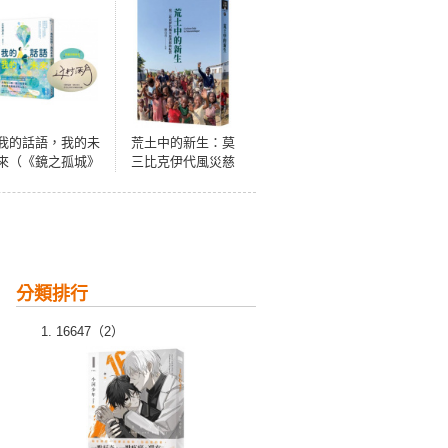
我的話語，我的未
荒土中的新生：莫
來（《鏡之孤城》
三比克伊代風災慈
名家寫給所有人的
濟援助紀實
創造之書‧SEL融
入語文課程好書）
分類排行
16647（2）