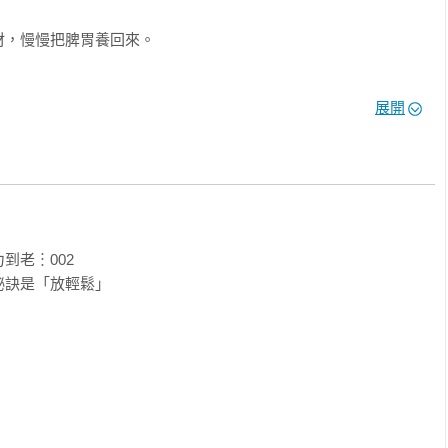
，慢慢把脾胃養回來。

展開
老︙002

改善身體的各種小狀況。

訣是「放輕鬆」

食同源』人士的夢幻逸品。」──松露玫瑰／烹飪書籍作者及譯者

地找了一個假日來做，沒想到好快就煮好了。」
