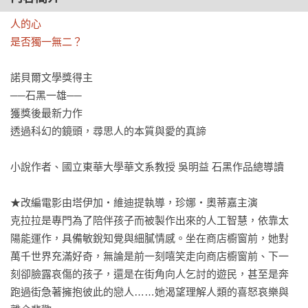
人的心

是否獨一無二？
諾貝爾文學獎得主

──石黑一雄──

獲獎後最新力作

透過科幻的鏡頭，尋思人的本質與愛的真諦

小說作者、國立東華大學華文系教授 吳明益 石黑作品總導讀

★改編電影由塔伊加‧維迪提執導，珍娜‧奧蒂嘉主演

克拉拉是專門為了陪伴孩子而被製作出來的人工智慧，依靠太
陽能運作，具備敏銳知覺與細膩情感。坐在商店櫥窗前，她對
萬千世界充滿好奇，無論是前一刻嘻笑走向商店櫥窗前、下一
刻卻臉露哀傷的孩子，還是在街角向人乞討的遊民，甚至是奔
跑過街急著擁抱彼此的戀人……她渴望理解人類的喜怒哀樂與