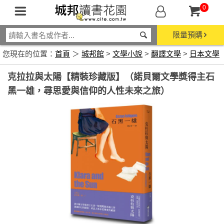
0
限量預購
您現在的位置：
首頁
＞
城邦館
>
文學小說
>
翻譯文學
>
日本文學
克拉拉與太陽【精裝珍藏版】（諾貝爾文學獎得主石
黑一雄，尋思愛與信仰的人性未來之旅）