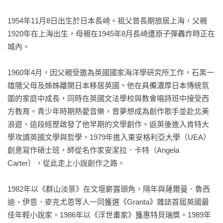
見證一個人的存在基礎實際上與他人給予的愛緊密相繫。 

1954年11月8日出生於日本長崎。祖父曾長期旅居上海，父親
1920年在上海出生，母親在1945年8月長崎遭原子彈轟炸時正在
「這是一部關於人心的小說，從他方而來，對此時此地的你我
城內。

切切低語。真實與奇幻交錯的世界，終究掙脫不了人性的枷
鎖。」――石黑一雄

1960年4月，因父親受邀為英國國家海洋學研究所工作，石黑一
雄隨父母及姊姊離開日本移居英國。他在具備濃厚日本傳統氛
▋本書特色

圍的家庭中成長，同時在英國文法學校與教會唱詩班中接受西
★諾貝爾文學獎得主，書寫「記憶」與「遺忘」的大師｜英籍
方教育。青少年時期熱愛音樂，曾夢想成為創作歌手並赴北美
日裔的石黑一雄是當代英語文學巨擘，作品主題廣泛，橫跨中
浪遊，這段經歷啟發了他早期的文學創作。返英後進入肯特大
世紀傳奇、戰後日本、反烏托邦，貫通其中的核心關懷，是人
學攻讀英國文學與哲學，1979年進入東安格利亞大學（UEA）
類透過記憶，想留下什麼、忘卻什麼？歷史作為記憶，對於人
創意寫作碩士班，師從名作家安潔拉．卡特（Angela 
類的影響又是什麼？細膩文筆刻劃普遍的人性與情感經驗，超
Carter），從此走上小說創作之路。

越身分與疆界限制。

1982年以《群山淡景》在文壇嶄露頭角，隔年與薩爾曼．魯西
★譯本全新修訂校對，重現名家寫作功力｜讀者好評不斷的經
迪、伊恩．麥克尤恩等人一同獲選《Granta》雜誌首屆英國最
典作品，全新修訂版傾力呈現原文韻味，帶領讀者體認石黑一
佳年輕小說家。1986年以《浮世畫家》獲惠特貝瑞獎。1989年
雄表面平淡內斂、內裡卻深刻濃烈的寫作風格。
