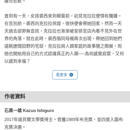
離合悲歡。

直到有一天，女孩裘西來到櫥窗前，初見克拉拉便情有獨鍾。
在告別前，裘西向克拉拉保證，很快便會帶她回家。然而一天
天過去卻渺無音訊，克拉拉也漸漸被安排至店內看不見外在世
界的角落。就在此時，裘西偕同母親再次出現，帶她回到她們
遠眺遼闊田野的宅邸，克拉拉與人類家庭的故事隨之開展，而
她也開始用自己的方式認識真正的人類──為何感覺寂寞，又何
以感到幸福？

看更多
「人的心，就像是一棟有許多房間的屋子。

我會走遍每個房間，一間間仔細探究，直到它們變成我自己的
房間。」

作者資料
人心反覆無常，執念如魔。小說以非人類為敘事主角，透過其
石黑一雄 Kazuo Ishiguro
觀察側重、情感運作與思考模式，理解周遭的人類與他們的故
2017年諾貝爾文學獎得主。曾獲1989年布克獎，並四度入圍布
事。一個模擬人性的機器人在被啟動之後，便有如進入社會化
克獎決選。

歷程。當克拉拉詮釋的「我」牽引讀者看往人心的盡頭，或將