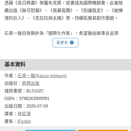
憑藉《長日將盡》榮獲布克獎，該書成為國際暢銷書。此後陸
續出版《無可慰藉》、《我輩孤雛》、《別讓我走》、《被掩
★精緻插畫主視覺，硬皮精裝珍藏版｜新版採用插畫作為系列
埋的巨人》、《克拉拉與太陽》等，持續拓展其創作面貌。

視覺，以單一物件提煉全書精神，硬殼精裝提升分量感，32開
本精緻而易於攜帶，另特選具羊毛般棉細觸感的羅莎紙為書
石黑一雄自我期許為「國際化作家」，希望藉由故事去呈現
衣，以質樸手感呼應作者文字風采，邀請讀者進入石黑一雄的
「對於世界上各種不同文化背景的人們，都具有重要意義的生
看更多
文學世界。

活景象」。他的文字典雅克制，敘事表面冷靜平和，底層卻湧
動深沉的命定與孤獨感，他擅長書寫記憶的不可靠、自我欺
★作家吳明益專文導讀，深度解析「石黑一雄」｜吳明益身為
瞞，以及時間、失落與人心深處難以言明的哀傷。諾貝爾授獎
基本資料
石黑一雄的長年書迷，亦為跨領域創作者，為讀者深入介紹石
詞讚譽他的作品：「在充滿強大情感力量的小說中，揭開了在
黑一雄寫作生涯各時期的作品主題、書寫關懷、風格演進與閱
作者：
石黑一雄(Kazuo Ishiguro)
我們自以為與世間萬物有所連結的幻覺底下，那個無盡的深
讀切入點。
出版社：
商周出版
淵。」

城邦書號：BL5102C

ISBN：9786263909991

相關著作：《夜曲【精裝珍藏版】（諾貝爾文學獎得主石黑一
出版日期：2026-07-09

雄唯一短篇作品集）》《浮世畫家【精裝珍藏版】（諾貝爾文
譯者：
林宏濤
學獎得主石黑一雄，戰後日本記憶名作）》《別讓我走【精裝
書系：
iFiction
珍藏版】（諾貝爾文學獎得主石黑一雄最受歡迎代表作）》
規格：精裝 / 單色 / 416頁 / 12.8cm×19cm                