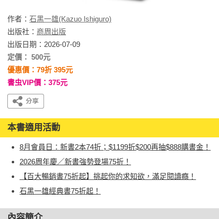
作者：
石黑一雄(Kazuo Ishiguro)
出版社：
商周出版
出版日期：2026-07-09
定價： 500元
優惠價：79折 395元
書虫VIP價：375元
本書適用活動
8月會員日：新書2本74折；$1199折$200再抽$888購書金！
2026周年慶／新書強勢登場75折！
【百大暢銷書75折起】挑起你的求知欲，滿足閱讀癮！
石黑一雄經典書75折起！
內容簡介