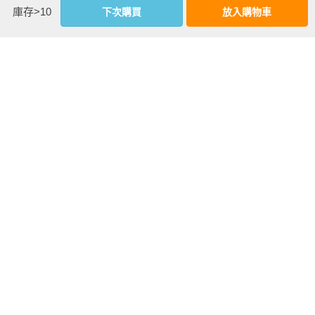
《群山淡景【精裝珍藏版】（諾貝爾文學獎得主石黑一雄，探
庫存>10
下次購買
放入購物車
索記憶之謎的首部作品）》《克拉拉與太陽》《別讓我走》
相關書籍
《被埋葬的記憶》《別讓我走》《被埋葬的記憶》
同作者
同書系
同分類
同出版社
被掩埋的巨人
我輩孤雛【精裝
長日將盡【精裝
【精裝珍藏版】
珍藏版】（諾貝
珍藏版】（諾貝
（諾貝爾文學獎
爾文學獎得主石
爾文學獎得主石
得主石黑一雄奇
黑一雄，創作美
黑一雄，榮獲布
幻寓言鉅作）
學奠定之作）
克獎經典傑作）
more
優惠活動快訊