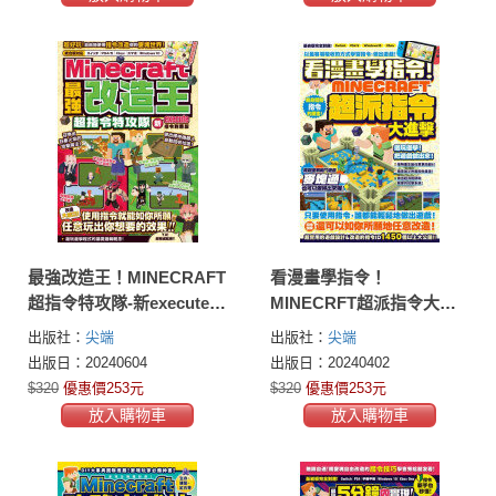
最強改造王！MINECRAFT
看漫畫學指令！
超指令特攻隊-新execute指
MINECRFT超派指令大進
令對應版
擊
出版社：
尖端
出版社：
尖端
出版日：20240604
出版日：20240402
$320
優惠價253元
$320
優惠價253元
放入購物車
放入購物車