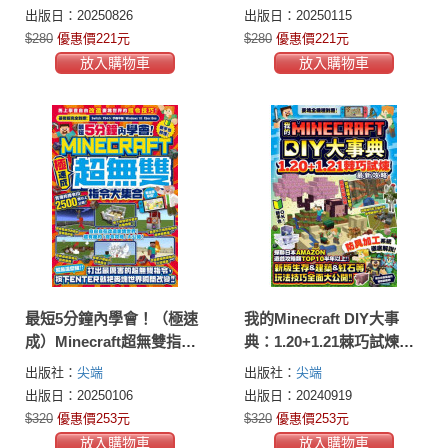
出版日：20250826
出版日：20250115
$280
優惠價221元
$280
優惠價221元
放入購物車
放入購物車
最短5分鐘內學會！（極速
我的Minecraft DIY大事
成）Minecraft超無雙指令
典：1.20+1.21棘巧試煉最
大集合
新攻略
出版社：
尖端
出版社：
尖端
出版日：20250106
出版日：20240919
$320
優惠價253元
$320
優惠價253元
放入購物車
放入購物車