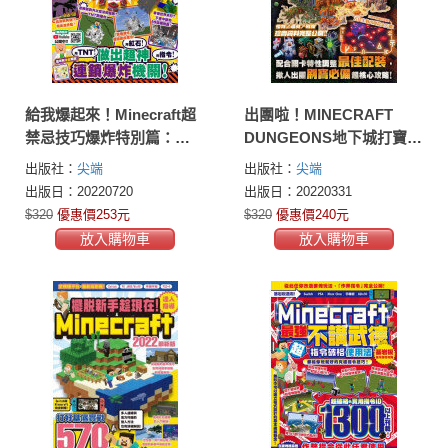
給我爆起來！Minecraft超
出團啦！MINECRAFT
禁忌技巧爆炸特別篇：用
DUNGEONS地下城打寶全
TNT+紅石+指令做出超神
秘錄
出版社：
尖端
出版社：
尖端
連鎖爆炸機關
出版日：20220720
出版日：20220331
$320
優惠價253元
$320
優惠價240元
放入購物車
放入購物車