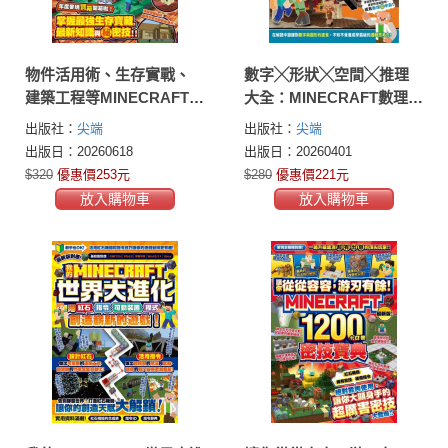
物件活用術、生存實戰、
數字╳形狀╳空間╳推理
建築工程等MINECRAFT攻
大全：MINECRAFT數理超
略百寶箱最新版
學霸
出版社：
尖端
出版社：
尖端
出版日：20260618
出版日：20260401
$320
優惠價253元
$280
優惠價221元
放入購物車
放入購物車