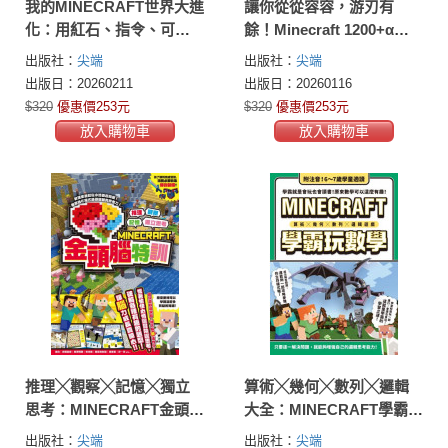
我的MINECRAFT世界大進
讓你從從容容，游刃有
化：用紅石、指令、可動
餘！Minecraft 1200+α個
裝置、程式創造嶄新的遊
密技寶典
出版社：
尖端
出版社：
尖端
戲！
出版日：20260211
出版日：20260116
$320
優惠價253元
$320
優惠價253元
放入購物車
放入購物車
推理╳觀察╳記憶╳獨立
算術╳幾何╳數列╳邏輯
思考：MINECRAFT金頭腦
大全：MINECRAFT學霸玩
特訓
數學
出版社：
尖端
出版社：
尖端