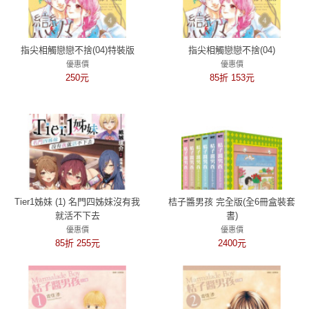
指尖相觸戀戀不捨(04)特裝版
指尖相觸戀戀不捨(04)
優惠價
優惠價
250元
85折 153元
Tier1姊妹 (1) 名門四姊妹沒有我
桔子醬男孩 完全版(全6冊盒裝套
就活不下去
書)
優惠價
優惠價
85折 255元
2400元