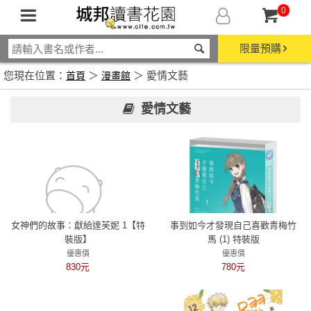
0
限量預購
您現在位置：
＞
＞ 愛情文藝
首頁
漫畫館
愛情文藝
女神們的故事：獻給達芙妮 1【特
事到如今才發現自己喜歡青梅竹
裝版】
馬 (1) 特裝版
優惠價
優惠價
830元
780元