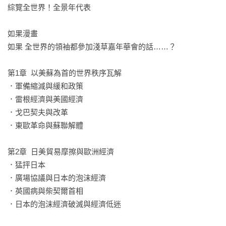
綜覽全世界！全景年代表

一步改革與開放經濟，度過了這場危機。持續了40年以上的冷
戰為何出乎意外地結束呢？建議各位家長與孩子一起討論相關
如果漫畫

的理由吧。

如果 全世界的領袖都參加淺草嘉年華會的話……？

【中文版專業審定】

第1章  以美蘇為首的世界秩序瓦解

李文成／歷史講師、作者

．軍備縮減與緩和政策

「歷史本身是迷人的劇本，而漫畫，絕對是最能讓枯燥的文件
．雷根經濟與美國經濟

檔案，成為一段段生動演釋、讓讀者身歷其境的呈現方式。這
．戈巴契夫與改革

套世界史，除了影響大格局的史詩，也有最令人讚嘆的細
．東歐革命與蘇聯解體

節。」

第2章  日美貿易摩擦與歐洲經濟

【強力推薦】

．猛抨日本

Tey Cheng｜FB「小學生都看什麼書」版主

．廣場協議與日本的泡沫經濟

小熊媽張美蘭｜親職作家

．英國病與柴契爾首相

涂豐恩｜故事 StoryStudio 創辦人暨主編

．日本的泡沫經濟破滅與經濟低迷

鄭俊德｜閱讀人社群主編

蔡依橙｜陪你看國際新聞 創辦人
