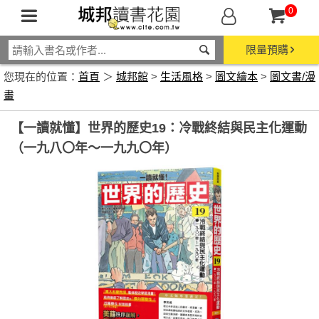
0
限量預購
您現在的位置：
首頁
＞
城邦館
>
生活風格
>
圖文繪本
>
圖文書/漫
畫
【一讀就懂】世界的歷史19：冷戰終結與民主化運動
（一九八〇年～一九九〇年）