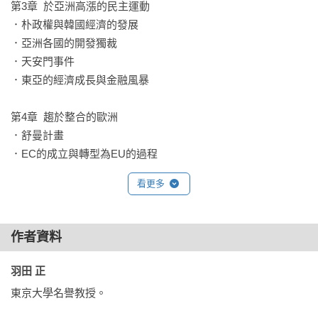
第3章  於亞洲高漲的民主運動

魏瑋志(澤爸)｜親職教育講師

．朴政權與韓國經濟的發展

（以上依首字筆畫順序排列）

．亞洲各國的開發獨裁

．天安門事件

【必讀理由】

．東亞的經濟成長與金融風暴

※ 超強口碑的「東大流」世界歷史學習漫畫！

※ 整體規劃能夠徹底了解歷史的橫向關聯性！

第4章  趨於整合的歐洲

※ 章節設計活潑有趣，讓歷史事件變得生動！

．舒曼計畫

※ 學習歷史的前線，符合當前課綱指導要領！

．EC的成立與轉型為EU的過程

※ 不受年齡限制！輕鬆學習全球歷史的叢書！

．英國加盟EC

※ 近藤勝也（吉卜力工作室）繪製精美封面！

看更多
．歐洲經濟停滯與地區整合

【系列特色】

興奮雀躍的課外教學

｜漫畫歷史故事，無壓力學習｜

作者資料
讓我們多學一點「傳染病的歷史」

透過生動有趣的漫畫，了解人類起源到古文明的發展，精采的
羽田老師教教我！（Q&A）
劇情與詳實的畫風引人入勝。

羽田 正 
並收錄珍貴的文物照片，以系統性的編排與充滿趣味的企畫，
東京大學名譽教授。

帶領讀者猶如身歷其境，沉浸在歷史長河中。
