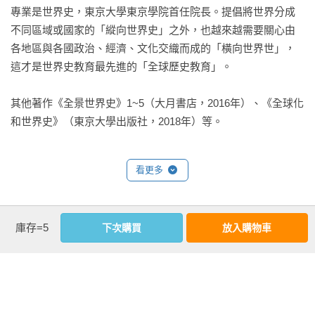
專業是世界史，東京大學東京學院首任院長。提倡將世界分成
｜全新觀點與視野的世界史｜

不同區域或國家的「縱向世界史」之外，也越來越需要關心由
在高度全球化的今天，了解世界的「綜合歷史」非常重要！

各地區與各國政治、經濟、文化交織而成的「橫向世界世」，
本系列以「剖析世界歷史的構造」為主軸、「輕鬆學習全球歷
這才是世界史教育最先進的「全球歷史教育」。

史」為宗旨而設計。

其他著作《全景世界史》1~5（大月書店，2016年）、《全球化
｜首創橫向歷史 X 縱向歷史的世界史｜

和世界史》（東京大學出版社，2018年）等。
橫向（水平）的世界史＝各地區與各國之間的關聯性

縱向（垂直）的世界史＝各國、各地區的歷史

從「全新的角度」了解歷史，是與時俱進的最新歷史學習方
看更多
法。

｜趣味的小知識專欄｜

基本資料
庫存=5
下次購買
放入購物車
˙「如果漫畫」：如果全世界的領袖都參加淺草嘉年華會的
作者：
羽田正
話……？

出版社：
小光點
˙「課外教學」：歷史之外的有生活趣味題，例如，宇宙與人的
城邦書號：SPB2O000076

歷史。

ISBN：9786267877012

˙「羽田老師教教我！」：在這個小專欄裡，由羽田 正教授解答