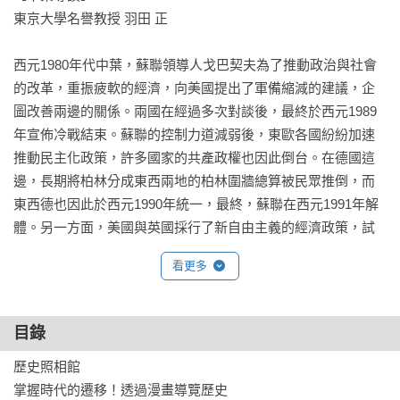
東京大學名譽教授 羽田 正

西元1980年代中葉，蘇聯領導人戈巴契夫為了推動政治與社會
的改革，重振疲軟的經濟，向美國提出了軍備縮減的建議，企
圖改善兩邊的關係。兩國在經過多次對談後，最終於西元1989
年宣佈冷戰結束。蘇聯的控制力道減弱後，東歐各國紛紛加速
推動民主化政策，許多國家的共產政權也因此倒台。在德國這
邊，長期將柏林分成東西兩地的柏林圍牆總算被民眾推倒，而
東西德也因此於西元1990年統一，最終，蘇聯在西元1991年解
體。另一方面，美國與英國採行了新自由主義的經濟政策，試
著拯救景氣低迷的經濟。此外，法國與西德一同推動的歐洲經
看更多
濟統一運動也從這個時期開始，準備打造統整洲法的歐洲共同
體。

目錄
繼經濟在這段期間高度成長的日本之後，韓國、台灣、新加坡
歷史照相館

與亞洲各國的經濟不斷成長，民主運動也不斷興起。中國這
掌握時代的遷移！透過漫畫導覽歷史

邊，西元1989年爆發了追求民主的天安門事件，但中國政府進