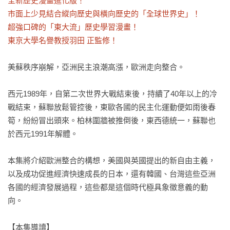
全新歷史漫畫進化版！

市面上少見結合縱向歷史與橫向歷史的「全球世界史」！

超強口碑的「東大流」歷史學習漫畫！

東京大學名譽教授羽田 正監修！
美蘇秩序崩解，亞洲民主浪潮高漲，歐洲走向整合。

西元1989年，自第二次世界大戰結束後，持續了40年以上的冷
戰結束，蘇聯放鬆管控後，東歐各國的民主化運動便如雨後春
筍，紛紛冒出頭來。柏林圍牆被推倒後，東西德統一，蘇聯也
於西元1991年解體。

本集將介紹歐洲整合的構想，美國與英國提出的新自由主義，
以及成功促進經濟快速成長的日本，還有韓國、台灣這些亞洲
各國的經濟發展過程，這些都是這個時代極具象徵意義的動
向。

【本集導讀】
