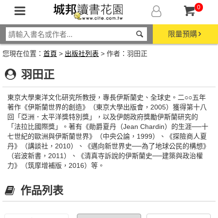
0
限量預購
您現在位置：
首頁
>
出版社列表
> 作者：羽田正
羽田正
東京大學東洋文化研究所教授，專長伊斯蘭史、全球史。二○○五年
著作《伊斯蘭世界的創造》（東京大學出版會，2005）獲得第十八
回「亞洲．太平洋獎特別獎」，以及伊朗政府獎勵伊斯蘭研究的
「法拉比國際獎」。著有《勛爵夏丹（Jean Chardin）的生涯──十
七世紀的歐洲與伊斯蘭世界》（中央公論，1999）、《探險商人夏
丹》（講談社，2010）、《邁向新世界史──為了地球公民的構想》
（岩波新書，2011）、《清真寺訴說的伊斯蘭史──建築與政治權
力》（筑摩增補版，2016）等。
作品列表