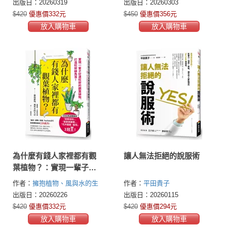
Wickre)
出版日：20260319
出版日：20260303
深刻人脈
$420
優惠價332元
$450
優惠價356元
放入購物車
放入購物車
為什麼有錢人家裡都有觀
讓人無法拒絕的說服術
葉植物？：實現一輩子好
運旺財的觀葉植物，打造
作者：
擁抱植物、風與水的生
作者：
平田貴子
旺財綠角落！
活
出版日：20260226
出版日：20260115
$420
優惠價332元
$420
優惠價294元
放入購物車
放入購物車