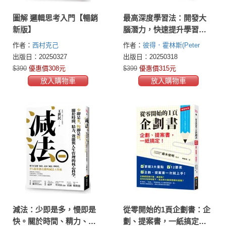
圖解 邏輯思考入門【暢銷
最高深度學習法：開發大
新版】
腦潛力，快速提升學習質
與量，像愛因斯坦一樣學
作者：
西村克己
作者：
彼得．霍林斯(Peter
習，成為超級知識海綿
Hollins)
出版日：20250327
出版日：20250318
$390
優惠價308元
$399
優惠價315元
放入購物車
放入購物車
減法：少即是多，慢即是
從零開始的1頁企劃書：企
快。關於時間、精力、效
劃、提案書，一紙搞定！