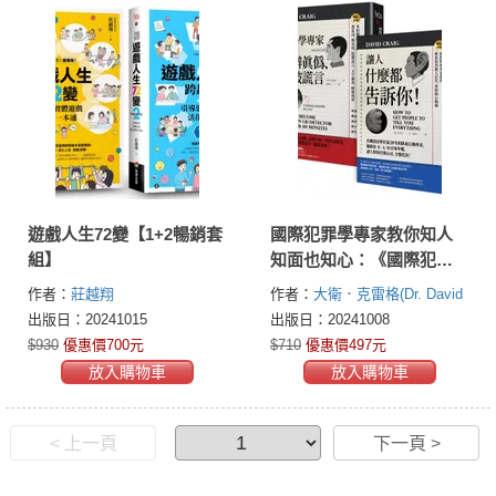
遊戲人生72變【1+2暢銷套
國際犯罪學專家教你知人
組】
知面也知心：《國際犯罪
學專家教你分辨真偽、立
作者：
莊越翔
作者：
大衛．克雷格(Dr. David
破謊言》+《讓人什麼都告
Craig)
出版日：20241015
出版日：20241008
訴你！》
$930
優惠價700元
$710
優惠價497元
放入購物車
放入購物車
< 上一頁
下一頁 >