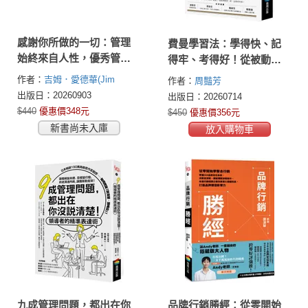
感謝你所做的一切：管理
費曼學習法：學得快、記
始終來自人性，優秀管理
得牢、考得好！從被動學
者的領導祕訣
習到主動掌握，打造一生
作者：
吉姆．愛德華(Jim
作者：
周豔芳
受用的學習力
Edwards)
出版日：20260903
出版日：20260714
$440
優惠價348元
$450
優惠價356元
新書尚未入庫
放入購物車
九成管理問題，都出在你
品牌行銷勝經：從零開始