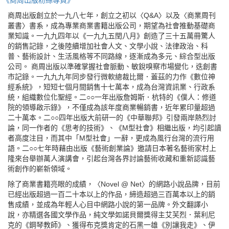
《商周出版粉絲專頁》
商周出版創立於一九八七年，創立之初以〈Q&A〉以及〈商業周刊
叢書〉書系，成為專業商業書籍出版公司，期望為社會推動基礎商
業知識。一九九四年以《一九九五閏八月》創造了三十五萬冊驚人
的銷售記錄，之後陸續增加社會人文、文學小說、法律政治、科
普、藝術設計、生活風格等不同路線，逐漸成為多元、綜合型出版
公司。 商周出版以準確掌握社會脈動、敏銳嗅察市場變化，迭創書
市記錄。一九九九年同步發行微軟總裁比爾．蓋茲的力作《數位神
經系統》，短短七個月間銷售十七萬本，成為台灣資訊業、行政系
統，組織數位化聖經。二○○一年出版詹姆斯．杭特的《僕人：修道
院的領導啟示錄》，不僅成為該年度商業暢銷書，近年累印量超過
二十萬本。二○○四年出版大前研一的《中華聯邦》引發兩岸熱烈討
論，同一作者的《思考的技術》、《M型社會》相繼出版，均引起讀
者高度注目，而其中「M型社會」一辭，更成為風行台灣的流行用
語。二○○七年時藉由出版《藝術創業論》邀請日本著名藝術家村上
隆來台舉辦萬人演講會，引起台灣各界討論藝術收藏和重新認識藝
術創作的嶄新領域。
除了商業書籍亮眼的成績，〈Novel @ Net〉的網路小說品牌，目前
已經出版超過一百二十本以上的作品，締造超過三百萬本以上的銷
售成績，並成為年輕人心目中網路小說的第一品牌。外文翻譯小
說，亦精選各國文學作品，純文學如諾貝爾獎得主艾芙烈．葉利尼
克的《鋼琴教師》、獲得布克獎肯定的石黑一雄《別讓我走》、伊