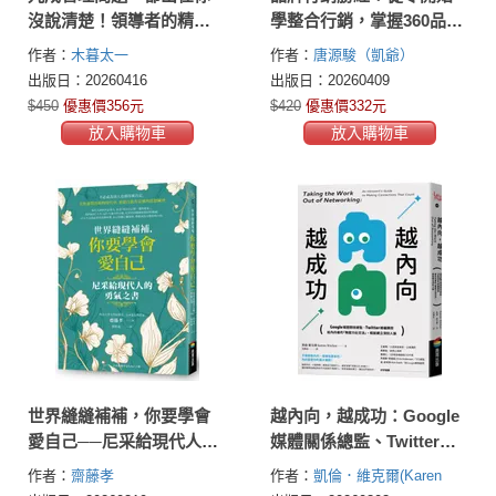
沒說清楚！領導者的精準
學整合行銷，掌握360品牌
表達術：讓模糊變具體、
定位系統、消費者洞察、
作者：
木暮太一
作者：
唐源駿（凱爺）
目標變行動，終結溝通內
顧客體驗旅程設計、年度
出版日：20260416
出版日：20260409
耗，讓團隊動起來！
行銷檔期企劃到差異化關
$450
優惠價356元
$420
優惠價332元
鍵訊息，打造品牌價值影
放入購物車
放入購物車
響力
世界縫縫補補，你要學會
越內向，越成功：Google
愛自己──尼采給現代人的
媒體關係總監、Twitter總
勇氣之書
編親授，給內向者的「無
作者：
齋藤孝
作者：
凱倫．維克爾(Karen
壓力社交法」，輕鬆建立