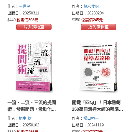
能與人生管理的核心科
【暢銷新版】
作者：
王世民
作者：
藤木俊明
學。5%精英都在做的減法
出版日：20250311
出版日：20250204
工作術
$440
優惠價308元
$350
優惠價245元
放入購物車
放入購物車
一流、二流、三流的提問
關鍵「四句」！日本熱銷
術：發掘問題，激勵他
250萬冊溝通大師的精準表
人，改變行動力的48個提
達術，讓你在人際及職場
作者：
桐生 稔
作者：
樋口裕一
問訣竅
上無往不利！
出版日：20250102
出版日：20241119
$380
優惠價266元
$390
優惠價273元