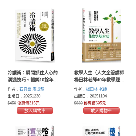
冷讀術：瞬間抓住人心的
教學人生（人文企管講師
溝通技巧。暢銷10餘年的
楊田林老師40年教學經驗
職場與人際關係社交寶
總整理，《教學基本功》+
作者：
石真語
廖成龍
作者：
楊田林 老師
典，精確洞察他人內心所
《教學心法》，套組不單
出版日：20251230
出版日：20251104
想，快速打開對方心扉
售）
$450
優惠價315元
$880
優惠價695元
【銷售突破30萬冊人際心
放入購物車
放入購物車
理讀本】