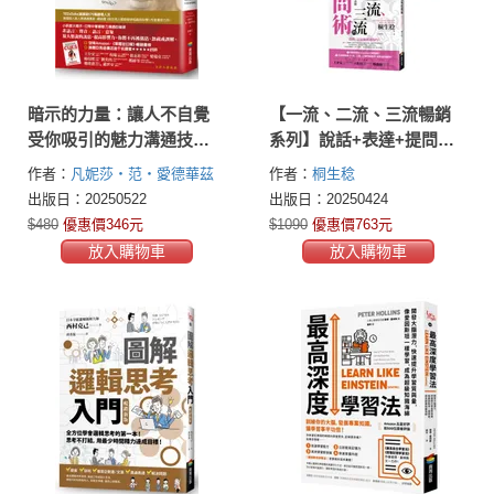
暗示的力量：讓人不自覺
【一流、二流、三流暢銷
受你吸引的魅力溝通技
系列】說話+表達+提問套
巧，人際智商專家的全方
書（3本）
作者：
凡妮莎‧范‧愛德華茲
作者：
桐生稔
位社交密技
(Vanessa Van Edwards)
出版日：20250522
出版日：20250424
$480
優惠價346元
$1090
優惠價763元
放入購物車
放入購物車