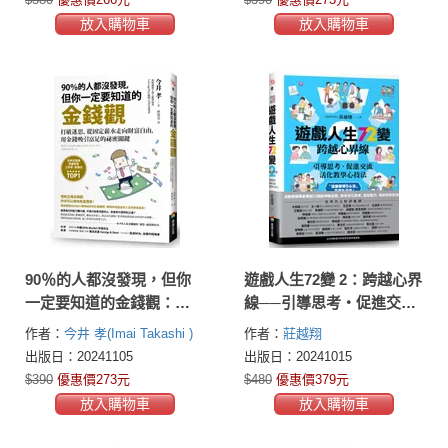
放入購物車
放入購物車
90％的人都沒發現，但你
遊戲人生72變 2：跨越心界
一定要知道的金錢觀：打
線──引導思考‧促進交
破迷思，從固定薪水走向
流，活化教學心技法
作者：
今井 孝(Imai Takashi )
作者：
莊越翔
財富自由，用金錢吸引富
出版日：20241105
出版日：20241015
足的祕密關鍵
$390
優惠價273元
$480
優惠價379元
放入購物車
放入購物車