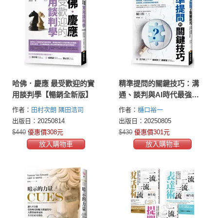
哈佛．慶應 最受歡迎的實
精準提問的關鍵技巧：溝
用談判學【暢銷全新版】
通、談判與AI時代最強溝
通術
作者：
田村次朗
隅田浩司
作者：
樋口裕一
出版日：20250814
出版日：20250805
$440
優惠價308元
$430
優惠價301元
放入購物車
放入購物車