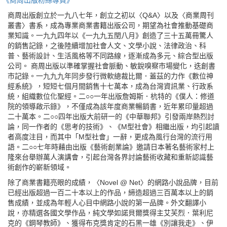
《商周出版粉絲專頁》
商周出版創立於一九八七年，創立之初以〈Q&A〉以及〈商業周刊
叢書〉書系，成為專業商業書籍出版公司，期望為社會推動基礎商
業知識。一九九四年以《一九九五閏八月》創造了三十五萬冊驚人
的銷售記錄，之後陸續增加社會人文、文學小說、法律政治、科
普、藝術設計、生活風格等不同路線，逐漸成為多元、綜合型出版
公司。 商周出版以準確掌握社會脈動、敏銳嗅察市場變化，迭創書
市記錄。一九九九年同步發行微軟總裁比爾．蓋茲的力作《數位神
經系統》，短短七個月間銷售十七萬本，成為台灣資訊業、行政系
統，組織數位化聖經。二○○一年出版詹姆斯．杭特的《僕人：修道
院的領導啟示錄》，不僅成為該年度商業暢銷書，近年累印量超過
二十萬本。二○○四年出版大前研一的《中華聯邦》引發兩岸熱烈討
論，同一作者的《思考的技術》、《M型社會》相繼出版，均引起讀
者高度注目，而其中「M型社會」一辭，更成為風行台灣的流行用
語。二○○七年時藉由出版《藝術創業論》邀請日本著名藝術家村上
隆來台舉辦萬人演講會，引起台灣各界討論藝術收藏和重新認識藝
術創作的嶄新領域。
除了商業書籍亮眼的成績，〈Novel @ Net〉的網路小說品牌，目前
已經出版超過一百二十本以上的作品，締造超過三百萬本以上的銷
售成績，並成為年輕人心目中網路小說的第一品牌。外文翻譯小
說，亦精選各國文學作品，純文學如諾貝爾獎得主艾芙烈．葉利尼
克的《鋼琴教師》、獲得布克獎肯定的石黑一雄《別讓我走》、伊