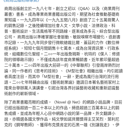
《商周出版粉絲專頁》
商周出版創立於一九八七年，創立之初以〈Q&A〉以及〈商業周刊
叢書〉書系，成為專業商業書籍出版公司，期望為社會推動基礎商
業知識。一九九四年以《一九九五閏八月》創造了三十五萬冊驚人
的銷售記錄，之後陸續增加社會人文、文學小說、法律政治、科
普、藝術設計、生活風格等不同路線，逐漸成為多元、綜合型出版
公司。 商周出版以準確掌握社會脈動、敏銳嗅察市場變化，迭創書
市記錄。一九九九年同步發行微軟總裁比爾．蓋茲的力作《數位神
經系統》，短短七個月間銷售十七萬本，成為台灣資訊業、行政系
統，組織數位化聖經。二○○一年出版詹姆斯．杭特的《僕人：修道
院的領導啟示錄》，不僅成為該年度商業暢銷書，近年累印量超過
二十萬本。二○○四年出版大前研一的《中華聯邦》引發兩岸熱烈討
論，同一作者的《思考的技術》、《M型社會》相繼出版，均引起讀
者高度注目，而其中「M型社會」一辭，更成為風行台灣的流行用
語。二○○七年時藉由出版《藝術創業論》邀請日本著名藝術家村上
隆來台舉辦萬人演講會，引起台灣各界討論藝術收藏和重新認識藝
術創作的嶄新領域。
除了商業書籍亮眼的成績，〈Novel @ Net〉的網路小說品牌，目前
已經出版超過一百二十本以上的作品，締造超過三百萬本以上的銷
售成績，並成為年輕人心目中網路小說的第一品牌。外文翻譯小
說，亦精選各國文學作品，純文學如諾貝爾獎得主艾芙烈．葉利尼
克的《鋼琴教師》、獲得布克獎肯定的石黑一雄《別讓我走》、伊