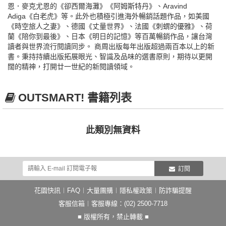
恩．麥克尤恩的《卻西爾海灘》《阿姆斯特丹》、Aravind
Adiga《白老虎》等。此外也積極引進海外暢銷話題作品，如美國
《時空旅人之妻》、德國《丈量世界》、法國《刺蝟的優雅》、荷
蘭《陪你到最後》、日本《明日的記憶》等百萬暢銷作品，讓台灣
讀者與世界流行閱讀同步。 商周出版每年出版超過兩百本以上的新
書。秉持持續出版拓展眼光、智識及品味的選書原則，期待以更開
闊的精神，打開廿一世紀的新閱讀領域。
OUTSMART! 書籍列表
此類別無資料
訂閱
花園快訊
︱
FAQ
︱
大量團購
︱
隱私權政策
︱
防詐騙提醒
客服信箱
︱客服專線：(02) 2500-7718
■ 版權所有，禁止轉載 ■