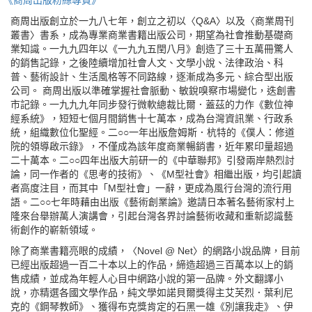
《商周出版粉絲專頁》
商周出版創立於一九八七年，創立之初以〈Q&A〉以及〈商業周刊
叢書〉書系，成為專業商業書籍出版公司，期望為社會推動基礎商
業知識。一九九四年以《一九九五閏八月》創造了三十五萬冊驚人
的銷售記錄，之後陸續增加社會人文、文學小說、法律政治、科
普、藝術設計、生活風格等不同路線，逐漸成為多元、綜合型出版
公司。 商周出版以準確掌握社會脈動、敏銳嗅察市場變化，迭創書
市記錄。一九九九年同步發行微軟總裁比爾．蓋茲的力作《數位神
經系統》，短短七個月間銷售十七萬本，成為台灣資訊業、行政系
統，組織數位化聖經。二○○一年出版詹姆斯．杭特的《僕人：修道
院的領導啟示錄》，不僅成為該年度商業暢銷書，近年累印量超過
二十萬本。二○○四年出版大前研一的《中華聯邦》引發兩岸熱烈討
論，同一作者的《思考的技術》、《M型社會》相繼出版，均引起讀
者高度注目，而其中「M型社會」一辭，更成為風行台灣的流行用
語。二○○七年時藉由出版《藝術創業論》邀請日本著名藝術家村上
隆來台舉辦萬人演講會，引起台灣各界討論藝術收藏和重新認識藝
術創作的嶄新領域。
除了商業書籍亮眼的成績，〈Novel @ Net〉的網路小說品牌，目前
已經出版超過一百二十本以上的作品，締造超過三百萬本以上的銷
售成績，並成為年輕人心目中網路小說的第一品牌。外文翻譯小
說，亦精選各國文學作品，純文學如諾貝爾獎得主艾芙烈．葉利尼
克的《鋼琴教師》、獲得布克獎肯定的石黑一雄《別讓我走》、伊