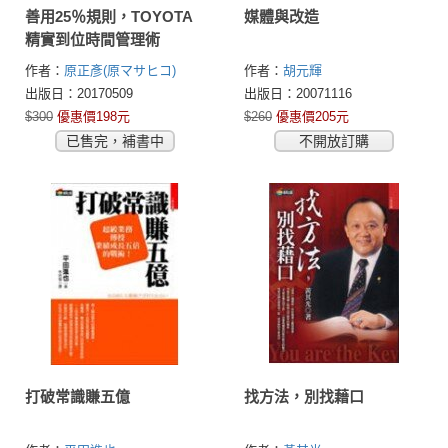
善用25％規則，TOYOTA
媒體與改造
精實到位時間管理術
作者：
原正彥(原マサヒコ)
作者：
胡元輝
出版日：20170509
出版日：20071116
$300
優惠價198元
$260
優惠價205元
已售完，補書中
不開放訂購
打破常識賺五億
找方法，別找藉口