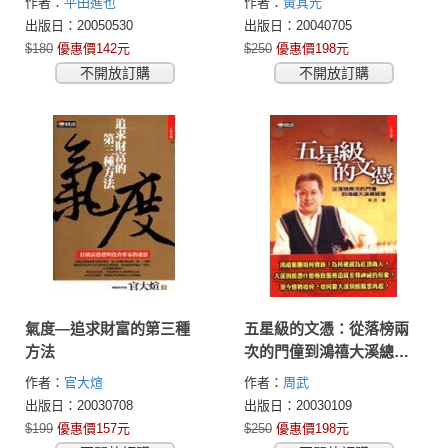
作者：
平田進也
作者：
黃其光
出版日：20050530
出版日：20040705
$180
優惠價142元
$250
優惠價198元
不開放訂購
不開放訂購
氣度—追求財富的第三種
五星級的文憑：從落榜兩
方法
次的門僮到鴻禧大溪總經
理
作者：
官大煊
作者：
周武
出版日：20030708
出版日：20030109
$199
優惠價157元
$250
優惠價198元