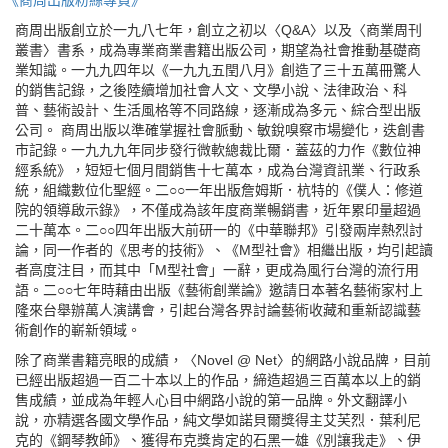
《商周出版粉絲專頁》
商周出版創立於一九八七年，創立之初以〈Q&A〉以及〈商業周刊
叢書〉書系，成為專業商業書籍出版公司，期望為社會推動基礎商
業知識。一九九四年以《一九九五閏八月》創造了三十五萬冊驚人
的銷售記錄，之後陸續增加社會人文、文學小說、法律政治、科
普、藝術設計、生活風格等不同路線，逐漸成為多元、綜合型出版
公司。 商周出版以準確掌握社會脈動、敏銳嗅察市場變化，迭創書
市記錄。一九九九年同步發行微軟總裁比爾．蓋茲的力作《數位神
經系統》，短短七個月間銷售十七萬本，成為台灣資訊業、行政系
統，組織數位化聖經。二○○一年出版詹姆斯．杭特的《僕人：修道
院的領導啟示錄》，不僅成為該年度商業暢銷書，近年累印量超過
二十萬本。二○○四年出版大前研一的《中華聯邦》引發兩岸熱烈討
論，同一作者的《思考的技術》、《M型社會》相繼出版，均引起讀
者高度注目，而其中「M型社會」一辭，更成為風行台灣的流行用
語。二○○七年時藉由出版《藝術創業論》邀請日本著名藝術家村上
隆來台舉辦萬人演講會，引起台灣各界討論藝術收藏和重新認識藝
術創作的嶄新領域。
除了商業書籍亮眼的成績，〈Novel @ Net〉的網路小說品牌，目前
已經出版超過一百二十本以上的作品，締造超過三百萬本以上的銷
售成績，並成為年輕人心目中網路小說的第一品牌。外文翻譯小
說，亦精選各國文學作品，純文學如諾貝爾獎得主艾芙烈．葉利尼
克的《鋼琴教師》、獲得布克獎肯定的石黑一雄《別讓我走》、伊