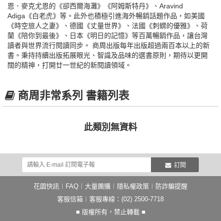
恩．麥克尤恩的《卻西爾海灘》《阿姆斯特丹》、Aravind
Adiga《白老虎》等。此外也積極引進海外暢銷話題作品，如美國
《時空旅人之妻》、德國《丈量世界》、法國《刺蝟的優雅》、荷
蘭《陪你到最後》、日本《明日的記憶》等百萬暢銷作品，讓台灣
讀者與世界流行閱讀同步。 商周出版每年出版超過兩百本以上的新
書。秉持持續出版拓展眼光、智識及品味的選書原則，期待以更開
闊的精神，打開廿一世紀的新閱讀領域。
商周非常系列 書籍列表
此類別無資料
訂閱
花園快訊
︱
FAQ
︱
大量團購
︱
隱私權政策
︱
防詐騙提醒
客服信箱
︱客服專線：(02) 2500-7718
■ 版權所有，禁止轉載 ■