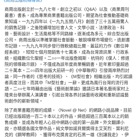
《商周出版粉絲專頁》
商周出版創立於一九八七年，創立之初以〈Q&A〉以及〈商業周刊
叢書〉書系，成為專業商業書籍出版公司，期望為社會推動基礎商
業知識。一九九四年以《一九九五閏八月》創造了三十五萬冊驚人
的銷售記錄，之後陸續增加社會人文、文學小說、法律政治、科
普、藝術設計、生活風格等不同路線，逐漸成為多元、綜合型出版
公司。 商周出版以準確掌握社會脈動、敏銳嗅察市場變化，迭創書
市記錄。一九九九年同步發行微軟總裁比爾．蓋茲的力作《數位神
經系統》，短短七個月間銷售十七萬本，成為台灣資訊業、行政系
統，組織數位化聖經。二○○一年出版詹姆斯．杭特的《僕人：修道
院的領導啟示錄》，不僅成為該年度商業暢銷書，近年累印量超過
二十萬本。二○○四年出版大前研一的《中華聯邦》引發兩岸熱烈討
論，同一作者的《思考的技術》、《M型社會》相繼出版，均引起讀
者高度注目，而其中「M型社會」一辭，更成為風行台灣的流行用
語。二○○七年時藉由出版《藝術創業論》邀請日本著名藝術家村上
隆來台舉辦萬人演講會，引起台灣各界討論藝術收藏和重新認識藝
術創作的嶄新領域。
除了商業書籍亮眼的成績，〈Novel @ Net〉的網路小說品牌，目前
已經出版超過一百二十本以上的作品，締造超過三百萬本以上的銷
售成績，並成為年輕人心目中網路小說的第一品牌。外文翻譯小
說，亦精選各國文學作品，純文學如諾貝爾獎得主艾芙烈．葉利尼
克的《鋼琴教師》、獲得布克獎肯定的石黑一雄《別讓我走》、伊