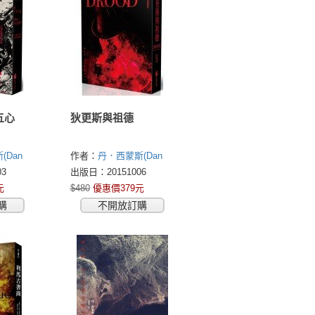
五心
狄更斯與祖德
(Dan
作者：
丹．西蒙斯(Dan
Simmons)
3
出版日：20151006
元
$480
優惠價379元
購
不開放訂購