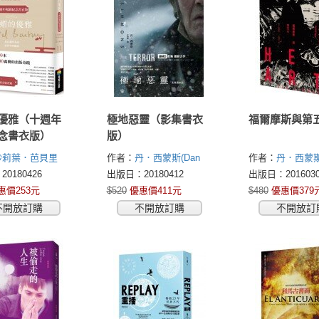
優雅（十週年
極地惡靈（影集書衣
福爾摩斯與第
念書衣版）
版）
妙莉葉．芭貝里
作者：
丹．西蒙斯(Dan
作者：
丹．西蒙斯
Barbery)
Simmons)
Simmons)
0180426
出版日：20180412
出版日：2016030
惠價253元
$520
優惠價411元
$480
優惠價379
不開放訂購
不開放訂購
不開放訂