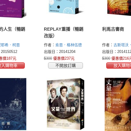
的人生（暢銷
REPLAY重播（暢銷
利馬古書商
改版）
提耶希．柯恩
作者：
肯恩．格林伍德
作者：
古斯塔沃
 Cohen)
(Ken Grimwood)
—帕特里奧(Gust
0150512
出版日：20141204
出版日：2014112
Faveron-Patriau)
惠價187元
$300
優惠價237元
$300
優惠價216
放入購物車
不開放訂購
放入購物