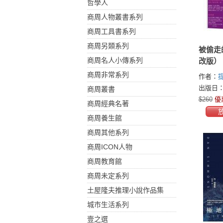
哲學人
商周人物叢書系列
商周工具書系列
商周另類系列
被偷走
商周名人小傳系列
改版）
商周非常系列
作者：
(Thierry
出版日：2
商周叢書
$260
優
商周經典名著
商周養生館
商周其他系列
商周ICON人物
商周教育館
商周未定系列
土屋隆夫推理小說作品集
城市生活系列
壹之選