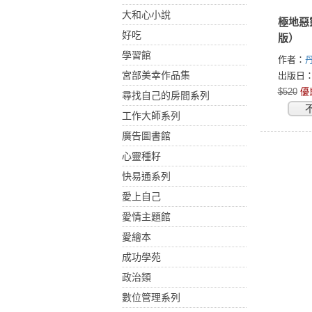
大和心小說
極地惡
好吃
版）
學習館
作者：
丹
Simmon
宮部美幸作品集
出版日：2
$520
優
尋找自己的房間系列
工作大師系列
廣告圖書館
心靈種籽
快易通系列
愛上自己
愛情主題館
愛繪本
成功學苑
政治類
數位管理系列