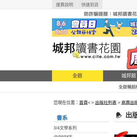
運費說明
快速到貨
全館
城邦館
全館暢銷
您現在位置：
首頁
< >
出版社列表
>
商周出
出
書系
3/4文學系列
@AWAKE