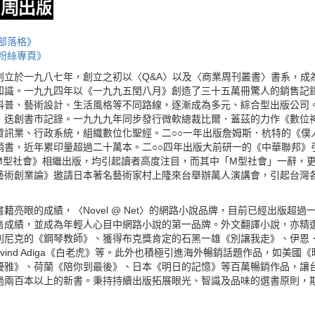
部落格》
粉絲專頁》
創立於一九八七年，創立之初以〈Q&A〉以及〈商業周刊叢書〉書系，成
知識。一九九四年以《一九九五閏八月》創造了三十五萬冊驚人的銷售記
科普、藝術設計、生活風格等不同路線，逐漸成為多元、綜合型出版公司。
，迭創書市記錄。一九九九年同步發行微軟總裁比爾．蓋茲的力作《數位
資訊業、行政系統，組織數位化聖經。二○○一年出版詹姆斯．杭特的《僕
銷書，近年累印量超過二十萬本。二○○四年出版大前研一的《中華聯邦》
M型社會》相繼出版，均引起讀者高度注目，而其中「M型社會」一辭，更
藝術創業論》邀請日本著名藝術家村上隆來台舉辦萬人演講會，引起台灣
籍亮眼的成績，〈Novel @ Net〉的網路小說品牌，目前已經出版超
售成績，並成為年輕人心目中網路小說的第一品牌。外文翻譯小說，亦精
利尼克的《鋼琴教師》、獲得布克獎肯定的石黑一雄《別讓我走》、伊恩
avind Adiga《白老虎》等。此外也積極引進海外暢銷話題作品，如美
優雅》、荷蘭《陪你到最後》、日本《明日的記憶》等百萬暢銷作品，讓台
過兩百本以上的新書。秉持持續出版拓展眼光、智識及品味的選書原則，