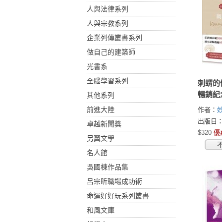
人與法律系列
人與宗教系列
企業列傳叢書系列
做自己的建築師
光書系
全腦學習系列
刺蝟的
暢銷紀
其他系列
前進大陸
作者：
(Muriel 
出版日：2
卓越新聞獎
$320
優
另翼文學
名人館
吳國棟作品集
呂宗昕職場成功術
命運好好玩系列叢書
和風文庫