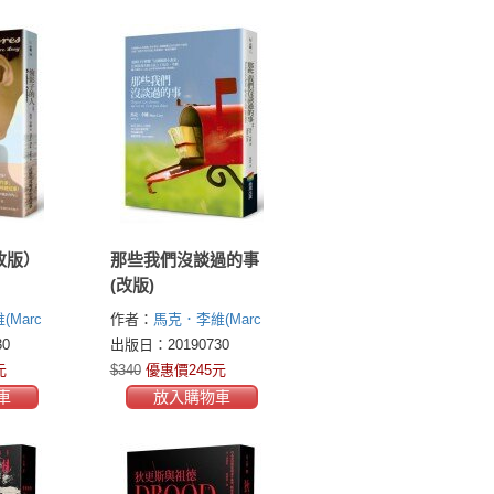
改版）
那些我們沒談過的事
(改版)
Marc
作者：
馬克．李維(Marc
Levy)
0
出版日：20190730
元
$340
優惠價245元
車
放入購物車