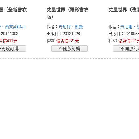
靈（全新書衣
丈量世界（電影書衣
丈量世界（改
版）
．西蒙斯(Dan
作者：
丹尼爾．凱曼
作者：
丹尼爾．
s)
(Daniel Kehlmann)
(Daniel Kehlman
0141002
出版日：20121228
出版日：2010053
惠價411元
$280
優惠價221元
$280
優惠價221
不開放訂購
不開放訂購
不開放訂