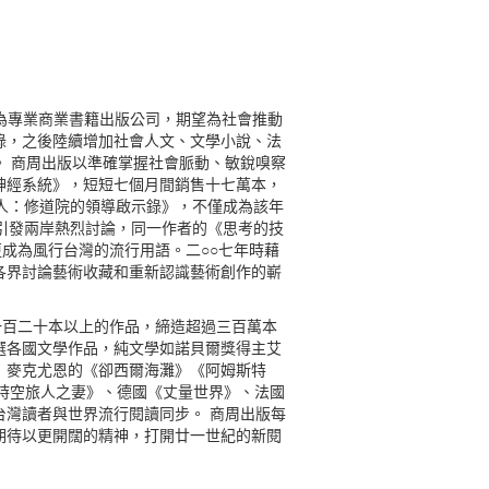
為專業商業書籍出版公司，期望為社會推動
錄，之後陸續增加社會人文、文學小說、法
 商周出版以準確掌握社會脈動、敏銳嗅察
神經系統》，短短七個月間銷售十七萬本，
人：修道院的領導啟示錄》，不僅成為該年
引發兩岸熱烈討論，同一作者的《思考的技
成為風行台灣的流行用語。二○○七年時藉
各界討論藝術收藏和重新認識藝術創作的嶄
過一百二十本以上的作品，締造超過三百萬本
選各國文學作品，純文學如諾貝爾獎得主艾
．麥克尤恩的《卻西爾海灘》《阿姆斯特
國《時空旅人之妻》、德國《丈量世界》、法國
灣讀者與世界流行閱讀同步。 商周出版每
期待以更開闊的精神，打開廿一世紀的新閱