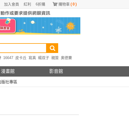
加入會員
紅利
6折購
購物車
(
0
)
野
16647
皮卡丘
寫真
楊双子
親簽
奧德賽
漫畫館
影音館
出版社專區