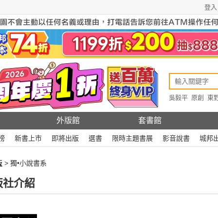
登入
吳毅平
原創
東
原創
Rewire
外版館
套書館
榜
新書上市
即將出版
選書
限時主題書展
影音說書
城邦
版
> 獨•小說書系
版社介紹