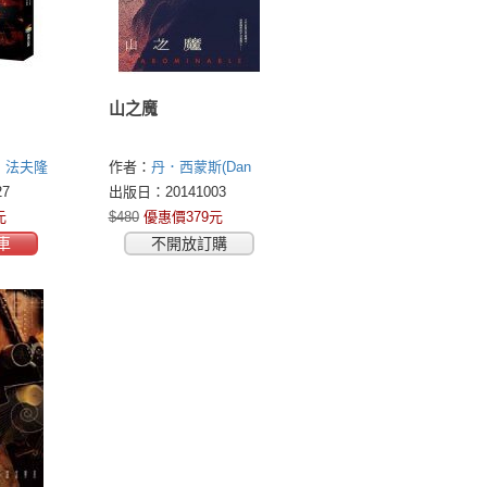
山之魔
．法夫隆
作者：
丹．西蒙斯(Dan
avo
Simmons)
7
出版日：20141003
元
$480
優惠價379元
車
不開放訂購