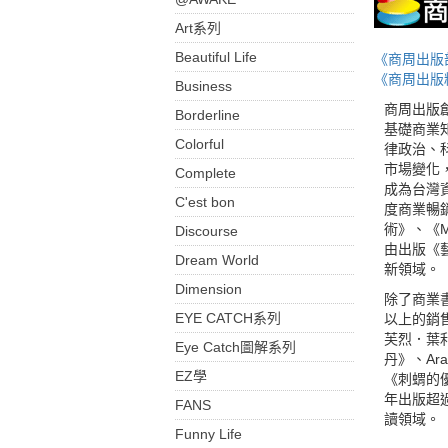
Art系列
Beautiful Life
《商周出版
《商周出版
Business
商周出版
Borderline
基礎商業
Colorful
律政治、
市場變化
Complete
成為台灣
C'est bon
度商業暢
術》、《
Discourse
由出版《
Dream World
新領域。
Dimension
除了商業書
EYE CATCH系列
以上的銷
芙烈．葉
Eye Catch圖解系列
丹》、Ar
EZ學
《刺蝟的
年出版超
FANS
讀領域。
Funny Life