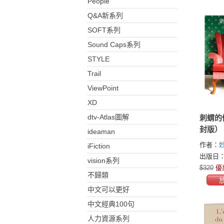
People
Q&A新系列
SOFT系列
Sound Caps系列
STYLE
Trail
ViewPoint
XD
dtv-Atlas圖解
刺蝟的
封版）
ideaman
作者：
iFiction
(Muriel 
出版日：2
vision系列
$320
優
不歸類
中文可以更好
中文經典100句
人力資源系列