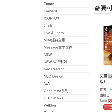
Future
獨•
Forward
ICON人物
J-link
Live & Learn
MBA經典全集
Message文學信差
NEW
NEW AGE系列
Neo Reading
丈量世
NEO Design
版）
N/A
作者：
Open mind系列
(Daniel
出版日：2
OUTSMART!
$400
優
PetBlog