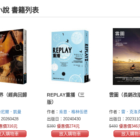
小說 書籍列表
界（經典回歸
REPLAY重播（三
雲圖（長銷改
版）
丹尼爾．凱曼
作者：
肯恩．格林伍德
作者：
雷．克洛克
 Kehlmann)
(Ken Grimwood)
Kroc)
羅伯特．安
0260428
出版日：20240430
出版日：2023110
(Robert Anderson
惠價316元
$380
優惠價274元
$480
優惠價346
放入購物車
放入購物車
放入購物