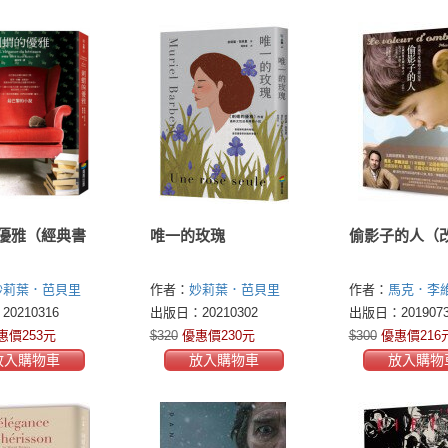
優雅（經典書
唯一的玫瑰
偷影子的人（
妙莉葉．芭貝里
作者：
妙莉葉．芭貝里
作者：
馬克．李維(
Barbery)
(Muriel Barbery)
Levy)
0210316
出版日：20210302
出版日：2019073
惠價253元
$320
優惠價230元
$300
優惠價216
放入購物車
放入購物車
放入購物