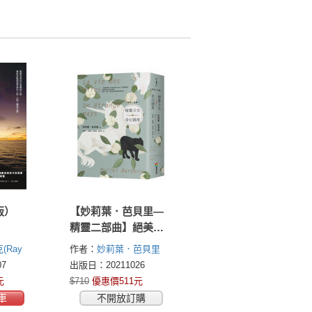
版）
【妙莉葉．芭貝里—
精靈二部曲】絕美書
衣愛藏套書（精靈少
(Ray
作者：
妙莉葉．芭貝里
女+奇幻國度）
德森
(Muriel Barbery)
7
出版日：20211026
)
元
$710
優惠價511元
車
不開放訂購