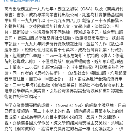
《商周出版粉絲專頁》
商周出版創立於一九八七年，創立之初以〈Q&A〉以及〈商業周刊
叢書〉書系，成為專業商業書籍出版公司，期望為社會推動基礎商
業知識。一九九四年以《一九九五閏八月》創造了三十五萬冊驚人
的銷售記錄，之後陸續增加社會人文、文學小說、法律政治、科
普、藝術設計、生活風格等不同路線，逐漸成為多元、綜合型出版
公司。 商周出版以準確掌握社會脈動、敏銳嗅察市場變化，迭創書
市記錄。一九九九年同步發行微軟總裁比爾．蓋茲的力作《數位神
經系統》，短短七個月間銷售十七萬本，成為台灣資訊業、行政系
統，組織數位化聖經。二○○一年出版詹姆斯．杭特的《僕人：修道
院的領導啟示錄》，不僅成為該年度商業暢銷書，近年累印量超過
二十萬本。二○○四年出版大前研一的《中華聯邦》引發兩岸熱烈討
論，同一作者的《思考的技術》、《M型社會》相繼出版，均引起讀
者高度注目，而其中「M型社會」一辭，更成為風行台灣的流行用
語。二○○七年時藉由出版《藝術創業論》邀請日本著名藝術家村上
隆來台舉辦萬人演講會，引起台灣各界討論藝術收藏和重新認識藝
術創作的嶄新領域。
除了商業書籍亮眼的成績，〈Novel @ Net〉的網路小說品牌，目前
已經出版超過一百二十本以上的作品，締造超過三百萬本以上的銷
售成績，並成為年輕人心目中網路小說的第一品牌。外文翻譯小
說，亦精選各國文學作品，純文學如諾貝爾獎得主艾芙烈．葉利尼
克的《鋼琴教師》、獲得布克獎肯定的石黑一雄《別讓我走》、伊