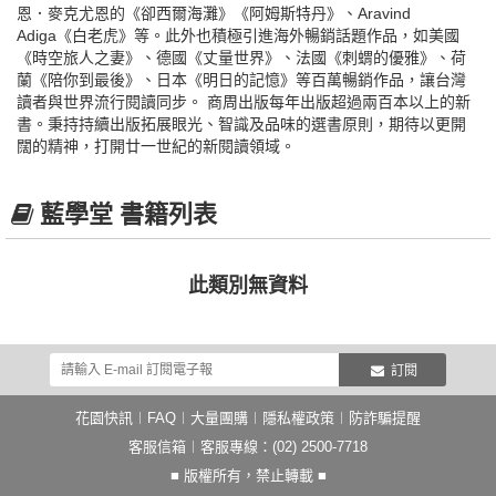
恩．麥克尤恩的《卻西爾海灘》《阿姆斯特丹》、Aravind
Adiga《白老虎》等。此外也積極引進海外暢銷話題作品，如美國
《時空旅人之妻》、德國《丈量世界》、法國《刺蝟的優雅》、荷
蘭《陪你到最後》、日本《明日的記憶》等百萬暢銷作品，讓台灣
讀者與世界流行閱讀同步。 商周出版每年出版超過兩百本以上的新
書。秉持持續出版拓展眼光、智識及品味的選書原則，期待以更開
闊的精神，打開廿一世紀的新閱讀領域。
藍學堂 書籍列表
此類別無資料
訂閱
花園快訊
︱
FAQ
︱
大量團購
︱
隱私權政策
︱
防詐騙提醒
客服信箱
︱客服專線：(02) 2500-7718
■ 版權所有，禁止轉載 ■