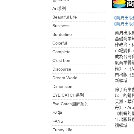
Art系列
Beautiful Life
《商周出版
《商周出版
Business
商周出版
Borderline
基礎商業
Colorful
律政治、
市場變化
Complete
成為台灣
C'est bon
度商業暢
術》、《
Discourse
由出版《
Dream World
新領域。
Dimension
除了商業書
EYE CATCH系列
以上的銷
芙烈．葉
Eye Catch圖解系列
丹》、Ar
EZ學
《刺蝟的
年出版超
FANS
讀領域。
Funny Life