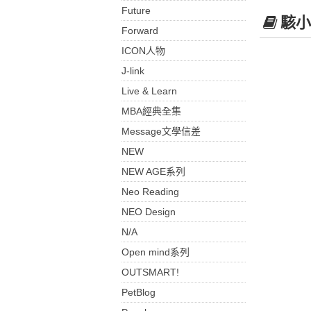
Future
駭小
Forward
ICON人物
J-link
Live & Learn
MBA經典全集
Message文學信差
NEW
NEW AGE系列
Neo Reading
NEO Design
N/A
Open mind系列
OUTSMART!
PetBlog