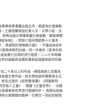
為專業商業書籍出版公司，期望為社會推動
錄，之後陸續增加社會人文、文學小說、法
 商周出版以準確掌握社會脈動、敏銳嗅察
神經系統》，短短七個月間銷售十七萬本，
人：修道院的領導啟示錄》，不僅成為該年
引發兩岸熱烈討論，同一作者的《思考的技
成為風行台灣的流行用語。二○○七年時藉
各界討論藝術收藏和重新認識藝術創作的嶄
過一百二十本以上的作品，締造超過三百萬本
選各國文學作品，純文學如諾貝爾獎得主艾
．麥克尤恩的《卻西爾海灘》《阿姆斯特
國《時空旅人之妻》、德國《丈量世界》、法國
灣讀者與世界流行閱讀同步。 商周出版每
期待以更開闊的精神，打開廿一世紀的新閱