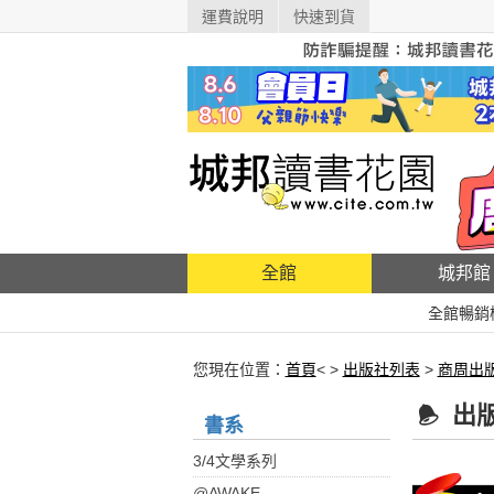
運費說明
快速到貨
全館
城邦館
全館暢銷
您現在位置：
首頁
< >
出版社列表
>
商周出
出
書系
3/4文學系列
@AWAKE