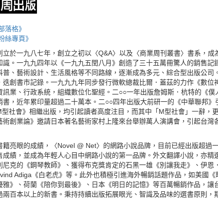
部落格》
粉絲專頁》
創立於一九八七年，創立之初以〈Q&A〉以及〈商業周刊叢書〉書系，成
知識。一九九四年以《一九九五閏八月》創造了三十五萬冊驚人的銷售記
科普、藝術設計、生活風格等不同路線，逐漸成為多元、綜合型出版公司。
，迭創書市記錄。一九九九年同步發行微軟總裁比爾．蓋茲的力作《數位
資訊業、行政系統，組織數位化聖經。二○○一年出版詹姆斯．杭特的《僕
銷書，近年累印量超過二十萬本。二○○四年出版大前研一的《中華聯邦》
M型社會》相繼出版，均引起讀者高度注目，而其中「M型社會」一辭，更
藝術創業論》邀請日本著名藝術家村上隆來台舉辦萬人演講會，引起台灣
籍亮眼的成績，〈Novel @ Net〉的網路小說品牌，目前已經出版超
售成績，並成為年輕人心目中網路小說的第一品牌。外文翻譯小說，亦精
利尼克的《鋼琴教師》、獲得布克獎肯定的石黑一雄《別讓我走》、伊恩
avind Adiga《白老虎》等。此外也積極引進海外暢銷話題作品，如美
優雅》、荷蘭《陪你到最後》、日本《明日的記憶》等百萬暢銷作品，讓台
過兩百本以上的新書。秉持持續出版拓展眼光、智識及品味的選書原則，