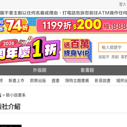
登入
吳毅平
原創
東
原創
Rewire
外版館
套書館
榜
新書上市
即將出版
選書
限時主題書展
影音說書
城邦
版
> 駭小說書系
版社介紹