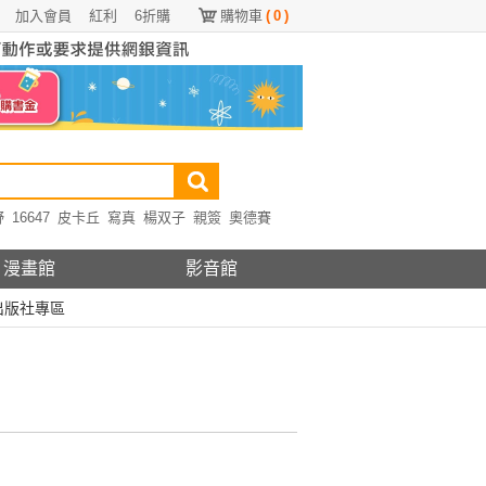
加入會員
紅利
6折購
購物車
(
0
)
野
16647
皮卡丘
寫真
楊双子
親簽
奧德賽
漫畫館
影音館
出版社專區