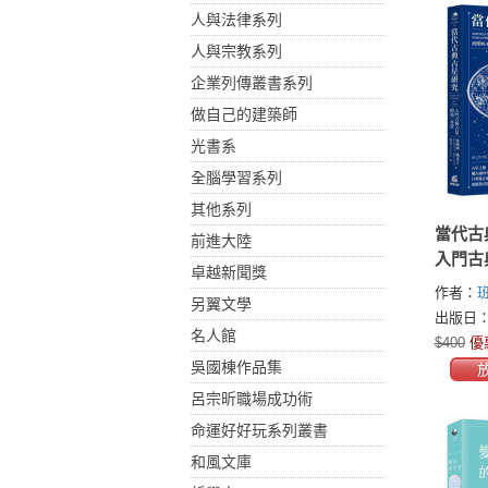
人與法律系列
人與宗教系列
企業列傳叢書系列
做自己的建築師
光書系
全腦學習系列
其他系列
當代古
前進大陸
入門古
卓越新聞獎
本書
作者：
另翼文學
(Benjam
出版日：2
名人館
$400
優
吳國棟作品集
呂宗昕職場成功術
命運好好玩系列叢書
和風文庫