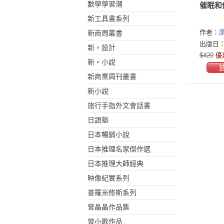
數學學習潮
催眠和
新工具書系列
作者：
新商周叢書
出版日：2
新。設計
$420
優
新。小說
新商業周刊叢書
新小說
旅行手指外文會話書
日語塾
日本暢銷小說
日本推理名家傑作選
日本推理大師經典
映像紀實系列
普羅米修斯系列
曾晶晶作品集
曾小歌作品