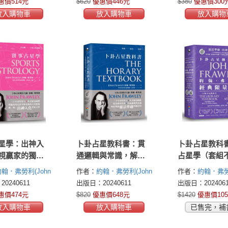
惠價514元
$620
優惠價446元
$380
優惠價300
放入購物車
放入購物車
放入購物
星學：出神入
卜卦占星教科書：貫
卜卦占星教科
視贏家的獨門
通邏輯與常識，解答
占星學（套組
人生百問的心法祕笈
售）
翰．弗勞利(John
作者：
約翰．弗勞利(John
作者：
約翰．弗勞利
Frawley)
Frawley)
0240611
出版日：20240611
出版日：2024061
惠價474元
$820
優惠價648元
$1420
優惠價105
放入購物車
放入購物車
已售完，補