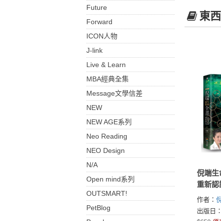
Future
東西
Forward
ICON人物
J-link
Live & Learn
MBA經典全集
Message文學信差
NEW
NEW AGE系列
Neo Reading
NEO Design
N/A
倪端生
Open mind系列
重新認
OUTSMART!
在天能
作者：
倪
(暢銷修
PetBlog
出版日：2