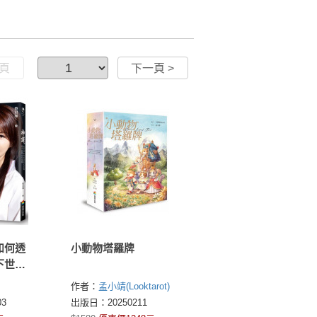
一頁
下一頁 >
如何透
小動物塔羅牌
下世間
作者：
孟小靖(Looktarot)
王詩婷(Maruco)
3
出版日：20250211