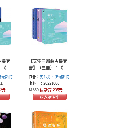
占星套
【天空三部曲占星套
：《內
書】（三冊）：《內
《變幻
在的天空》、《變幻
佛瑞斯特
作者：
史蒂芬．佛瑞斯特
昨日的
的天空》、《昨日的
(Steven Forrest)
1
出版日：20221006
天空》
2元
$1850
優惠價1295元
車
放入購物車