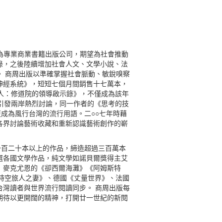
為專業商業書籍出版公司，期望為社會推動
錄，之後陸續增加社會人文、文學小說、法
 商周出版以準確掌握社會脈動、敏銳嗅察
神經系統》，短短七個月間銷售十七萬本，
人：修道院的領導啟示錄》，不僅成為該年
引發兩岸熱烈討論，同一作者的《思考的技
成為風行台灣的流行用語。二○○七年時藉
各界討論藝術收藏和重新認識藝術創作的嶄
過一百二十本以上的作品，締造超過三百萬本
選各國文學作品，純文學如諾貝爾獎得主艾
．麥克尤恩的《卻西爾海灘》《阿姆斯特
國《時空旅人之妻》、德國《丈量世界》、法國
灣讀者與世界流行閱讀同步。 商周出版每
期待以更開闊的精神，打開廿一世紀的新閱