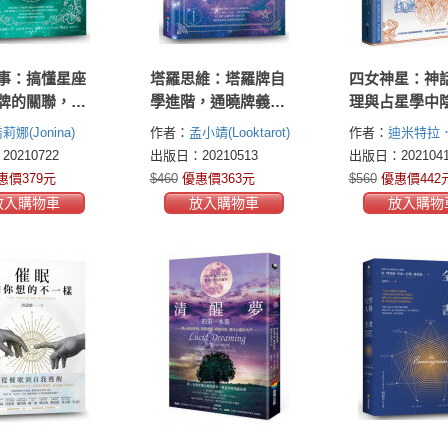
事：搞懂星座
塔羅思維：塔羅牌自
四女神星：神
牌的關聯，從
學進階，通曉牌義，
理與占星學中
度理解自我覺
踏上成為占卜師之
量的重現——
莉娜(Jonina)
作者：
孟小靖(Looktarot)
作者：
迪米特拉
路！
星、灶神星、
(Demetra George
0210722
出版日：20210513
出版日：2021041
與智神星
斯．布洛赫(Dougl
惠價379元
$460
優惠價363元
$560
優惠價442
Bloch)
放入購物車
放入購物車
放入購物