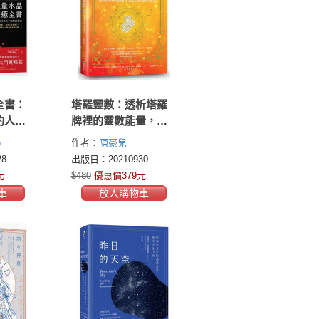
全書：
塔羅靈數：透析塔羅
的人生
牌裡的靈數能量，認
你身心
識自己與生命的78種
)
作者：
陳豪兒
師
可能
8
出版日：20210930
元
$480
優惠價379元
車
放入購物車