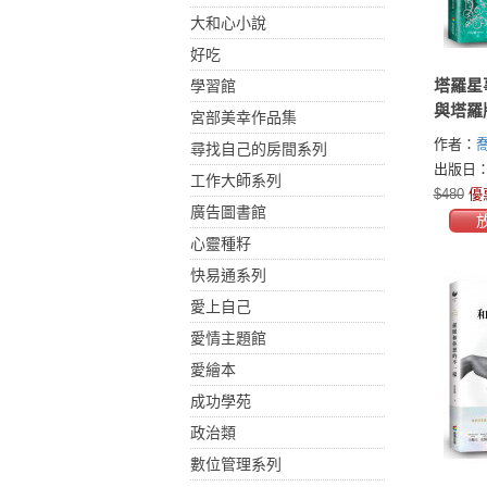
大和心小說
好吃
塔羅星
學習館
與塔羅
宮部美幸作品集
占星角
作者：
喬
尋找自己的房間系列
察
出版日：2
工作大師系列
$480
優
廣告圖書館
心靈種籽
快易通系列
愛上自己
愛情主題館
愛繪本
成功學苑
政治類
數位管理系列