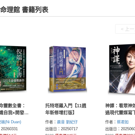
命理館 書籍列表
< 上
命靈數全書：
托特塔羅入門【11週
神譯：看眾神
識自我×開發內
年新修增訂版】
過現代靈媒寫
×創造豐盛未來
生死演繹
端(Ni Duan)
作者：
晨音
劉紀仔
作者：
蔡君如
訂版)
0260331
出版日：20250717
出版日：2025060