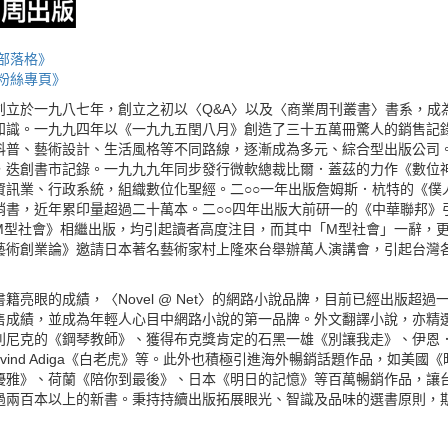
部落格》
粉絲專頁》
創立於一九八七年，創立之初以〈Q&A〉以及〈商業周刊叢書〉書系，成
知識。一九九四年以《一九九五閏八月》創造了三十五萬冊驚人的銷售記
科普、藝術設計、生活風格等不同路線，逐漸成為多元、綜合型出版公司。
，迭創書市記錄。一九九九年同步發行微軟總裁比爾．蓋茲的力作《數位
資訊業、行政系統，組織數位化聖經。二○○一年出版詹姆斯．杭特的《僕
銷書，近年累印量超過二十萬本。二○○四年出版大前研一的《中華聯邦》
M型社會》相繼出版，均引起讀者高度注目，而其中「M型社會」一辭，更
藝術創業論》邀請日本著名藝術家村上隆來台舉辦萬人演講會，引起台灣
籍亮眼的成績，〈Novel @ Net〉的網路小說品牌，目前已經出版超
售成績，並成為年輕人心目中網路小說的第一品牌。外文翻譯小說，亦精
利尼克的《鋼琴教師》、獲得布克獎肯定的石黑一雄《別讓我走》、伊恩
avind Adiga《白老虎》等。此外也積極引進海外暢銷話題作品，如美
優雅》、荷蘭《陪你到最後》、日本《明日的記憶》等百萬暢銷作品，讓台
過兩百本以上的新書。秉持持續出版拓展眼光、智識及品味的選書原則，