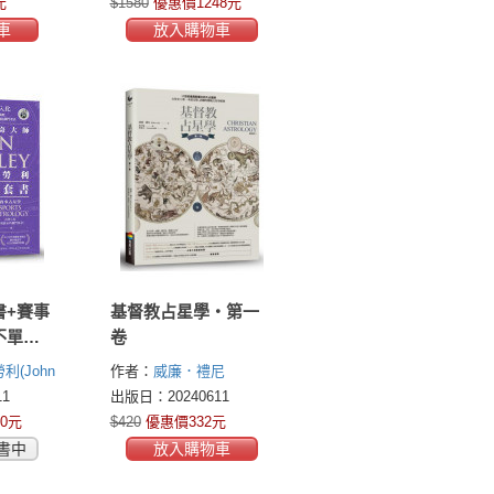
元
$1580
優惠價1248元
車
放入購物車
書+賽事
基督教占星學‧第一
不單
卷
(John
作者：
威廉．禮尼
(William Lilly)
1
出版日：20240611
0元
$420
優惠價332元
書中
放入購物車