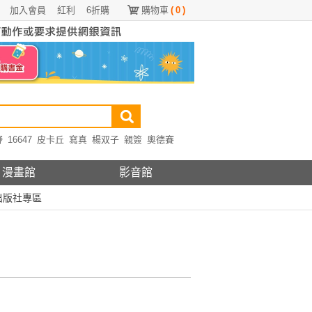
加入會員
紅利
6折購
購物車
(
0
)
野
16647
皮卡丘
寫真
楊双子
親簽
奧德賽
漫畫館
影音館
出版社專區