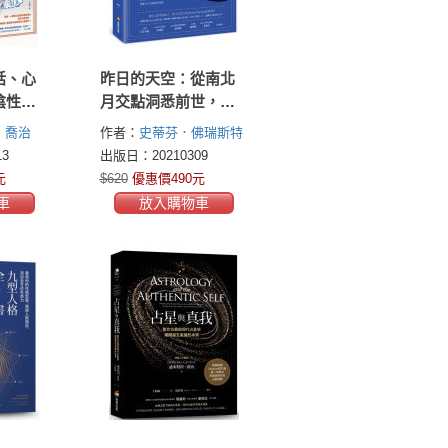
話、心
昨日的天空：從南北
陰性能
月交點洞悉前世，指
穀神
引今生方向
．喬治
作者：
史蒂芬．佛瑞斯特
婚神星
)
道格拉
(Steven Forrest)
3
出版日：20210309
as
元
$620
優惠價490元
車
放入購物車