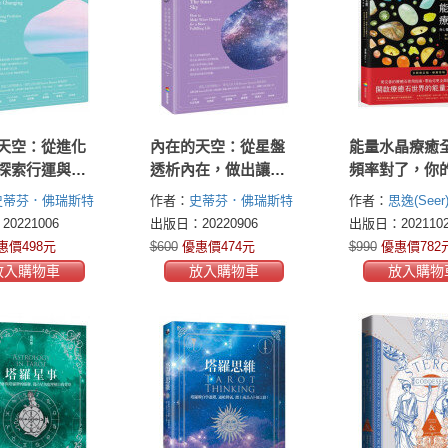
天空：從進化
內在的天空：從星盤
能量水晶療癒
探索行運與推
透析內在，做出讓生
頻率對了，你
造自己的未來
命豐饒的明智抉擇
就對了！找出
史蒂芬．佛瑞斯特
作者：
史蒂芬．佛瑞斯特
作者：
思逸(Seer
靈的能量調音
Forrest)
(Steven Forrest)
0221006
出版日：20220906
出版日：2021102
惠價498元
$600
優惠價474元
$990
優惠價782
放入購物車
放入購物車
放入購物