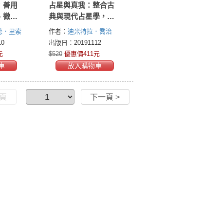
：善用
占星與真我：整合古
、微調
典與現代占星學，揭
出全方
開誕生星盤的本質
德．里索
作者：
迪米特拉．喬治
o)
拉斯．
(Demetra George)
0
出版日：20191112
son)
元
$520
優惠價411元
車
放入購物車
一頁
下一頁 >