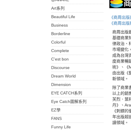
Art系列
Beautiful Life
《商周出版
《商周出版
Business
商周出版
Borderline
基礎商業
Colorful
律政治、
市場變化
Complete
成為台灣
C'est bon
度商業暢
術》、《
Discourse
由出版《
Dream World
新領域。
Dimension
除了商業書
EYE CATCH系列
以上的銷
芙烈．葉
Eye Catch圖解系列
丹》、Ar
EZ學
《刺蝟的
年出版超
FANS
讀領域。
Funny Life