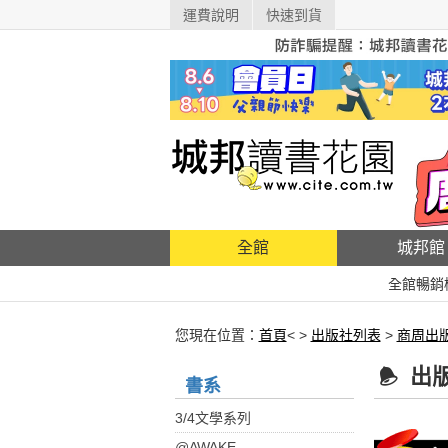
運費說明
快速到貨
全館
城邦館
全館暢銷
您現在位置：
首頁
< >
出版社列表
>
商周出
出
書系
3/4文學系列
@AWAKE