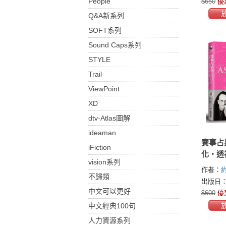
People
$650
優
Q&A新系列
SOFT系列
Sound Caps系列
STYLE
Trail
ViewPoint
XD
dtv-Atlas圖解
ideaman
賽事占
iFiction
化‧透
vision系列
要訣
作者：
約
不歸類
Frawley)
出版日：2
中文可以更好
$600
優
中文經典100句
人力資源系列