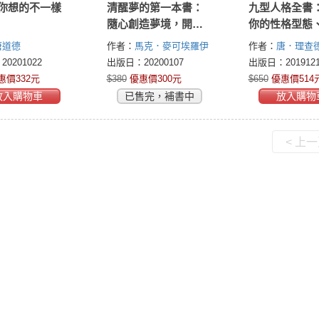
你想的不一樣
清醒夢的第一本書：
九型人格全書
隨心創造夢境，開發
你的性格型態
潛能、療癒自我，通
人際關係，活
唐道德
作者：
馬克．麥可埃羅伊
作者：
唐．理查
往心靈的大門
位生命力
(Mark McElroy)
(Don Richard Ris
0201022
出版日：20200107
出版日：2019121
赫德森(Russ Hud
惠價332元
$380
優惠價300元
$650
優惠價514
放入購物車
已售完，補書中
放入購物
< 上