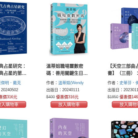
典占星研究：
溫蒂姐職埸靈數密
【天空三部曲
典占星的第一
碼：善用關鍵生日
書】（三冊）
數，解鎖升遷密道，
在的天空》、
班傑明．戴克
作者：
溫蒂姐(Wendy
作者：
史蒂芬．
為自己打造職場最強
的天空》、《
in N. Dykes)
Sister)
(Steven Forrest)
0240502
出版日：20240111
出版日：2023011
運
天空》
惠價316元
$400
優惠價316元
$1850
優惠價146
放入購物車
放入購物車
放入購物