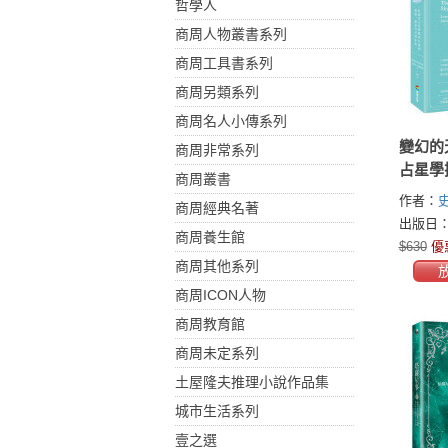
哲學人
商周人物叢書系列
商周工具書系列
商周另類系列
商周名人小傳系列
變幻的
商周非常系列
占星學
商周叢書
運，創
作者：
商周經典名著
(Steven 
出版日：2
商周養生館
$630
優
商周其他系列
商周ICON人物
商周教育館
商周未定系列
土屋隆夫推理小說作品集
城市生活系列
壹之選