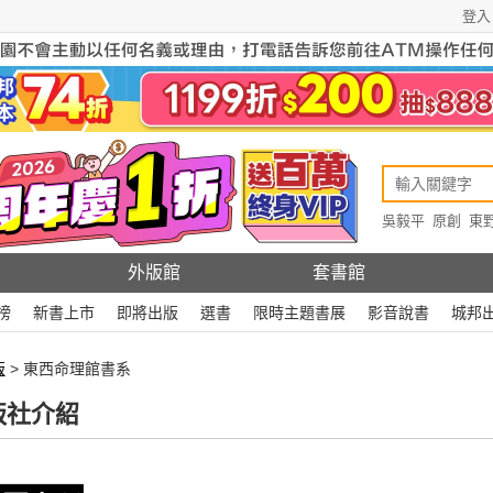
登入
吳毅平
原創
東
原創
Rewire
外版館
套書館
榜
新書上市
即將出版
選書
限時主題書展
影音說書
城邦
版
> 東西命理館書系
版社介紹