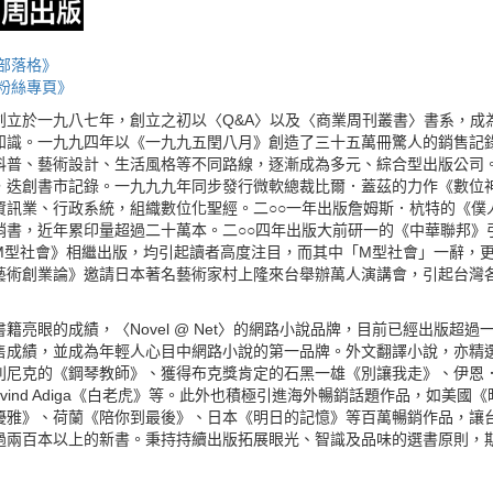
部落格》
粉絲專頁》
創立於一九八七年，創立之初以〈Q&A〉以及〈商業周刊叢書〉書系，成
知識。一九九四年以《一九九五閏八月》創造了三十五萬冊驚人的銷售記
科普、藝術設計、生活風格等不同路線，逐漸成為多元、綜合型出版公司。
，迭創書市記錄。一九九九年同步發行微軟總裁比爾．蓋茲的力作《數位
資訊業、行政系統，組織數位化聖經。二○○一年出版詹姆斯．杭特的《僕
銷書，近年累印量超過二十萬本。二○○四年出版大前研一的《中華聯邦》
M型社會》相繼出版，均引起讀者高度注目，而其中「M型社會」一辭，更
藝術創業論》邀請日本著名藝術家村上隆來台舉辦萬人演講會，引起台灣
籍亮眼的成績，〈Novel @ Net〉的網路小說品牌，目前已經出版超
售成績，並成為年輕人心目中網路小說的第一品牌。外文翻譯小說，亦精
利尼克的《鋼琴教師》、獲得布克獎肯定的石黑一雄《別讓我走》、伊恩
avind Adiga《白老虎》等。此外也積極引進海外暢銷話題作品，如美
優雅》、荷蘭《陪你到最後》、日本《明日的記憶》等百萬暢銷作品，讓台
過兩百本以上的新書。秉持持續出版拓展眼光、智識及品味的選書原則，