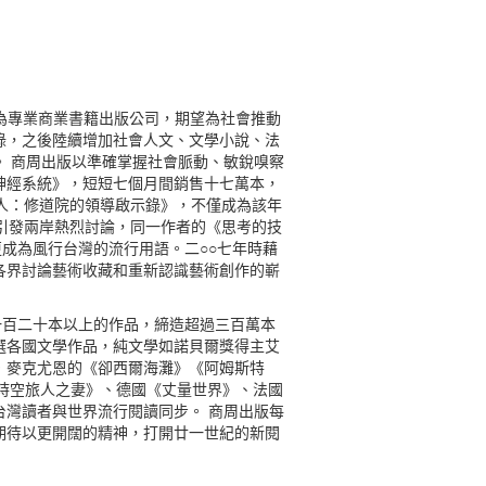
為專業商業書籍出版公司，期望為社會推動
錄，之後陸續增加社會人文、文學小說、法
 商周出版以準確掌握社會脈動、敏銳嗅察
神經系統》，短短七個月間銷售十七萬本，
人：修道院的領導啟示錄》，不僅成為該年
引發兩岸熱烈討論，同一作者的《思考的技
成為風行台灣的流行用語。二○○七年時藉
各界討論藝術收藏和重新認識藝術創作的嶄
過一百二十本以上的作品，締造超過三百萬本
選各國文學作品，純文學如諾貝爾獎得主艾
．麥克尤恩的《卻西爾海灘》《阿姆斯特
國《時空旅人之妻》、德國《丈量世界》、法國
灣讀者與世界流行閱讀同步。 商周出版每
期待以更開闊的精神，打開廿一世紀的新閱