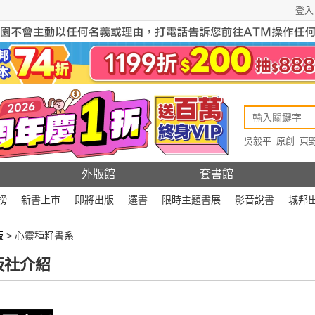
登入
吳毅平
原創
東
原創
Rewire
外版館
套書館
榜
新書上市
即將出版
選書
限時主題書展
影音說書
城邦
版
> 心靈種籽書系
版社介紹