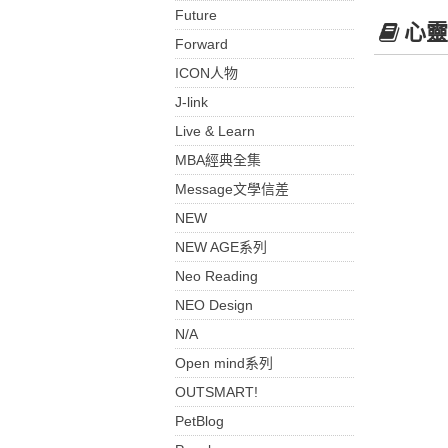
Future
心靈
Forward
ICON人物
J-link
Live & Learn
MBA經典全集
Message文學信差
NEW
NEW AGE系列
Neo Reading
NEO Design
N/A
Open mind系列
OUTSMART!
PetBlog