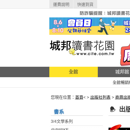
運費說明
快速到貨
全館
城邦館
全館暢銷
您現在位置：
首頁
< >
出版社列表
>
商周出
出
書系
3/4文學系列
@AWAKE