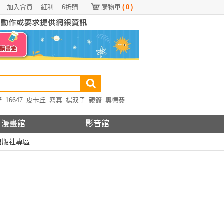
加入會員
紅利
6折購
購物車
(
0
)
野
16647
皮卡丘
寫真
楊双子
親簽
奧德賽
漫畫館
影音館
出版社專區