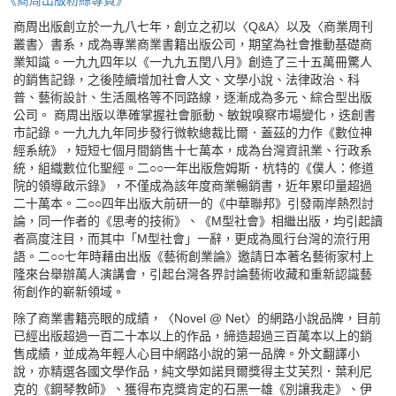
《商周出版粉絲專頁》
商周出版創立於一九八七年，創立之初以〈Q&A〉以及〈商業周刊
叢書〉書系，成為專業商業書籍出版公司，期望為社會推動基礎商
業知識。一九九四年以《一九九五閏八月》創造了三十五萬冊驚人
的銷售記錄，之後陸續增加社會人文、文學小說、法律政治、科
普、藝術設計、生活風格等不同路線，逐漸成為多元、綜合型出版
公司。 商周出版以準確掌握社會脈動、敏銳嗅察市場變化，迭創書
市記錄。一九九九年同步發行微軟總裁比爾．蓋茲的力作《數位神
經系統》，短短七個月間銷售十七萬本，成為台灣資訊業、行政系
統，組織數位化聖經。二○○一年出版詹姆斯．杭特的《僕人：修道
院的領導啟示錄》，不僅成為該年度商業暢銷書，近年累印量超過
二十萬本。二○○四年出版大前研一的《中華聯邦》引發兩岸熱烈討
論，同一作者的《思考的技術》、《M型社會》相繼出版，均引起讀
者高度注目，而其中「M型社會」一辭，更成為風行台灣的流行用
語。二○○七年時藉由出版《藝術創業論》邀請日本著名藝術家村上
隆來台舉辦萬人演講會，引起台灣各界討論藝術收藏和重新認識藝
術創作的嶄新領域。
除了商業書籍亮眼的成績，〈Novel @ Net〉的網路小說品牌，目前
已經出版超過一百二十本以上的作品，締造超過三百萬本以上的銷
售成績，並成為年輕人心目中網路小說的第一品牌。外文翻譯小
說，亦精選各國文學作品，純文學如諾貝爾獎得主艾芙烈．葉利尼
克的《鋼琴教師》、獲得布克獎肯定的石黑一雄《別讓我走》、伊