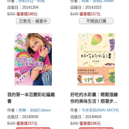
作者：
伊莉莎白．科瑪
作者：
柯琳．朵絲(Colleen
(Elizabeth M. Kollmar )
Dorsey)
出版日：20141204
出版日：20141023
$250
優惠價198元
$199
優惠價157元
已售完，補書中
不開放訂購
我的第一本百變彩虹編織
好吃的水彩畫：輕鬆描繪
書
你的美味生活！照著步驟
做，一畫就上手！
作者：
柯琳．朵絲(Colleen
作者：
今井未知(IMAI MICHI)
Dorsey)
出版日：20140930
出版日：20140604
$199
優惠價157元
$280
優惠價196元