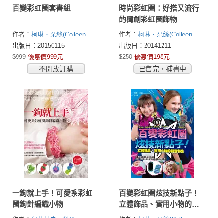
百變彩虹圈套書組
時尚彩虹圈：好搭又流行
的獨創彩虹圈飾物
作者：
柯琳．朵絲(Colleen
作者：
柯琳．朵絲(Colleen
Dorsey)
Dorsey)
出版日：20150115
出版日：20141211
$999
優惠價999元
$250
優惠價198元
不開放訂購
已售完，補書中
一鉤就上手！可愛系彩虹
百變彩虹圈炫技新點子！
圈鉤針編織小物
立體飾品、實用小物的創
意特集