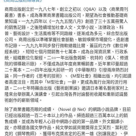
《商周出版粉絲專頁》
商周出版創立於一九八七年，創立之初以〈Q&A〉以及〈商業周刊
叢書〉書系，成為專業商業書籍出版公司，期望為社會推動基礎商
業知識。一九九四年以《一九九五閏八月》創造了三十五萬冊驚人
的銷售記錄，之後陸續增加社會人文、文學小說、法律政治、科
普、藝術設計、生活風格等不同路線，逐漸成為多元、綜合型出版
公司。 商周出版以準確掌握社會脈動、敏銳嗅察市場變化，迭創書
市記錄。一九九九年同步發行微軟總裁比爾．蓋茲的力作《數位神
經系統》，短短七個月間銷售十七萬本，成為台灣資訊業、行政系
統，組織數位化聖經。二○○一年出版詹姆斯．杭特的《僕人：修道
院的領導啟示錄》，不僅成為該年度商業暢銷書，近年累印量超過
二十萬本。二○○四年出版大前研一的《中華聯邦》引發兩岸熱烈討
論，同一作者的《思考的技術》、《M型社會》相繼出版，均引起讀
者高度注目，而其中「M型社會」一辭，更成為風行台灣的流行用
語。二○○七年時藉由出版《藝術創業論》邀請日本著名藝術家村上
隆來台舉辦萬人演講會，引起台灣各界討論藝術收藏和重新認識藝
術創作的嶄新領域。
除了商業書籍亮眼的成績，〈Novel @ Net〉的網路小說品牌，目前
已經出版超過一百二十本以上的作品，締造超過三百萬本以上的銷
售成績，並成為年輕人心目中網路小說的第一品牌。外文翻譯小
說，亦精選各國文學作品，純文學如諾貝爾獎得主艾芙烈．葉利尼
克的《鋼琴教師》、獲得布克獎肯定的石黑一雄《別讓我走》、伊