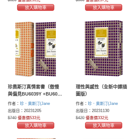
放入購物車
放入購物車
珍奧斯汀真情套書（傲慢
理性與感性（全新中譯插
與偏見BU6039Y +BU6073
圖版）
理性與感性〔全新中譯插
作者：
珍．奧斯汀(Jane
作者：
珍．奧斯汀(Jane
圖版〕）
Austen)
Austen)
出版日：20231205
出版日：20231130
$740
優惠價533元
$420
優惠價332元
放入購物車
放入購物車