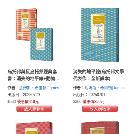
烏托邦與反烏托邦經典套
消失的地平線(烏托邦文學
書：消失的地平線+動物農
代表作，全新譯本)
莊
作者：
詹姆斯‧希爾頓(James
作者：
詹姆斯‧希爾頓(James
Hilton)
喬治．歐威爾(George
Hilton)
出版日：20250729
出版日：20250701
Orwell)
$580
優惠價418元
$360
優惠價259元
放入購物車
放入購物車