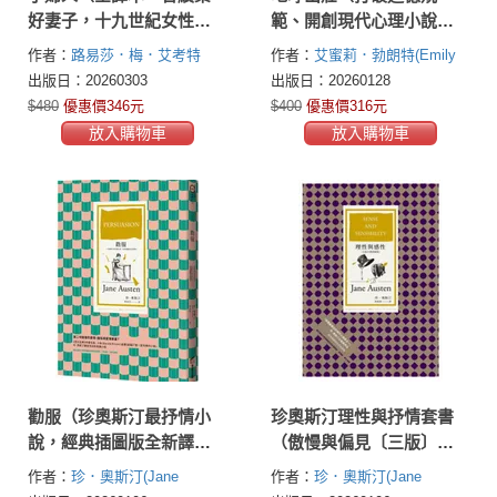
好妻子，十九世紀女性成
範、開創現代心理小說先
長文學里程碑之作）
河的英國文學三大悲劇之
作者：
路易莎．梅．艾考特
作者：
艾蜜莉．勃朗特(Emily
一）
(Louisa May Alcott)
Brontë)
出版日：20260303
出版日：20260128
$480
優惠價346元
$400
優惠價316元
放入購物車
放入購物車
勸服（珍奧斯汀最抒情小
珍奧斯汀理性與抒情套書
說，經典插圖版全新譯
（傲慢與偏見〔三版〕＋
本）
理性與感性〔全新中譯插
作者：
珍．奧斯汀(Jane
作者：
珍．奧斯汀(Jane
圖版〕＋勸服〔珍奧斯汀