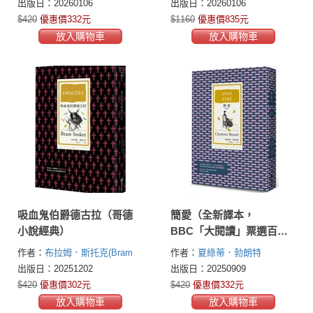
Austen)
Austen)
出版日：20260106
出版日：20260106
最抒情小說，經典插圖版
$420
優惠價332元
$1160
優惠價835元
全新譯本］）
放入購物車
放入購物車
吸血鬼伯爵德古拉（哥德
簡愛（全新譯本，
小說經典）
BBC「大閱讀」票選百大
經典）
作者：
布拉姆．斯托克(Bram
作者：
夏綠蒂．勃朗特
Stoker)
(Charlotte Brontë )
出版日：20251202
出版日：20250909
$420
優惠價302元
$420
優惠價332元
放入購物車
放入購物車