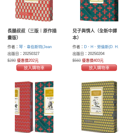
長腿叔叔（三版︱原作插
兒子與情人（全新中譯
畫版）
本）
作者：
琴．韋伯斯特(Jean
作者：
D．H．勞倫斯(D. H.
Webster)
Lawrence)
出版日：20250327
出版日：20250204
$280
優惠價202元
$560
優惠價403元
放入購物車
放入購物車