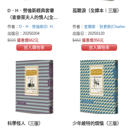
D．H．勞倫斯經典套書
孤雛淚（全譯本︱三版）
（查泰萊夫人的情人[全譯
本]＋兒子與情人[全新中譯
作者：
D．H．勞倫斯(D. H.
作者：
查爾斯．狄更斯(Charles
本]）
Lawrence)
John Huffam Dickens)
出版日：20250204
出版日：20250120
$920
優惠價662元
$450
優惠價356元
放入購物車
放入購物車
科學怪人（三版）
少年維特的煩惱（三版）