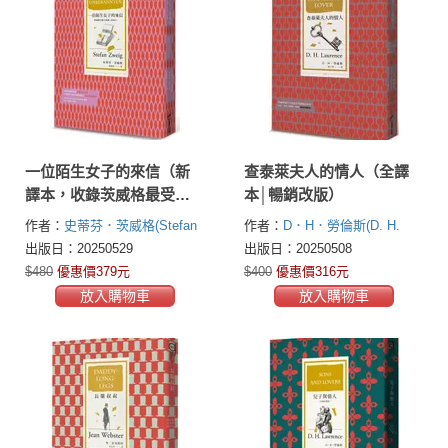
一位陌生女子的來信（新
查泰萊夫人的情人（全譯
譯本，收錄茨威格最受重
本│暢銷改版）
視的11篇中篇小說）
作者：
史蒂芬．茨威格(Stefan
作者：
D．H．勞倫斯(D. H.
Zweig)
Lawrence)
出版日：20250529
出版日：20250508
$480
優惠價379元
$400
優惠價316元
放入購物車
放入購物車