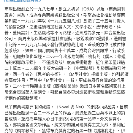
《商周出版粉絲專頁》
商周出版創立於一九八七年，創立之初以〈Q&A〉以及〈商業周刊
叢書〉書系，成為專業商業書籍出版公司，期望為社會推動基礎商
業知識。一九九四年以《一九九五閏八月》創造了三十五萬冊驚人
的銷售記錄，之後陸續增加社會人文、文學小說、法律政治、科
普、藝術設計、生活風格等不同路線，逐漸成為多元、綜合型出版
公司。 商周出版以準確掌握社會脈動、敏銳嗅察市場變化，迭創書
市記錄。一九九九年同步發行微軟總裁比爾．蓋茲的力作《數位神
經系統》，短短七個月間銷售十七萬本，成為台灣資訊業、行政系
統，組織數位化聖經。二○○一年出版詹姆斯．杭特的《僕人：修道
院的領導啟示錄》，不僅成為該年度商業暢銷書，近年累印量超過
二十萬本。二○○四年出版大前研一的《中華聯邦》引發兩岸熱烈討
論，同一作者的《思考的技術》、《M型社會》相繼出版，均引起讀
者高度注目，而其中「M型社會」一辭，更成為風行台灣的流行用
語。二○○七年時藉由出版《藝術創業論》邀請日本著名藝術家村上
隆來台舉辦萬人演講會，引起台灣各界討論藝術收藏和重新認識藝
術創作的嶄新領域。
除了商業書籍亮眼的成績，〈Novel @ Net〉的網路小說品牌，目前
已經出版超過一百二十本以上的作品，締造超過三百萬本以上的銷
售成績，並成為年輕人心目中網路小說的第一品牌。外文翻譯小
說，亦精選各國文學作品，純文學如諾貝爾獎得主艾芙烈．葉利尼
克的《鋼琴教師》、獲得布克獎肯定的石黑一雄《別讓我走》、伊