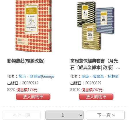
動物農莊(暢銷改版)
商周驚悚經典套書（月光
石〔經典全譯本│改版〕
+科學怪人〔改版〕+所羅
作者：
喬治．歐威爾(George
作者：
威廉．威爾基．柯林斯
門王的寶藏）
Orwell)
(William Wilkie Collins)
瑪麗．
出版日：20230912
出版日：20230829
雪萊(Mary Shelley)
亨利．萊
$220
優惠價174元
$1010
優惠價747元
德．海格德爵士(Sir Henry
放入購物車
放入購物車
Rider Haggard)
< 上一頁
下一頁 >