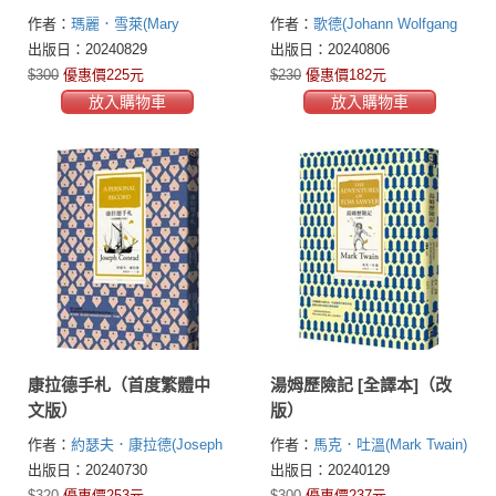
作者：
瑪麗．雪萊(Mary
作者：
歌德(Johann Wolfgang
Shelley)
von Goethe)
出版日：20240829
出版日：20240806
$300
優惠價225元
$230
優惠價182元
放入購物車
放入購物車
康拉德手札（首度繁體中
湯姆歷險記 [全譯本]（改
文版）
版）
作者：
約瑟夫．康拉德(Joseph
作者：
馬克．吐溫(Mark Twain)
Conrad)
出版日：20240730
出版日：20240129
$320
優惠價253元
$300
優惠價237元