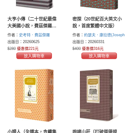
大亨小傳（二十世紀最偉
密探（20世紀百大英文小
大美國小說，費茲傑羅畢
說，首度繁體中文版）
生藝術成就巔峰作）
作者：
史考特．費茲傑羅
作者：
約瑟夫．康拉德(Joseph
(F.Scott Fitzgerald)
Conrad)
出版日：20260625
出版日：20260331
$280
優惠價221元
$400
優惠價316元
放入購物車
放入購物車
小婦人（全譯本，含續集
咆哮山莊（打破道德規