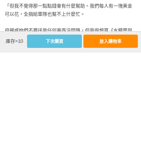
「但我不覺得那一點點錢會有什麼幫助。我們每人有一塊美金
可以花，全捐給軍隊也幫不上什麼忙。

母親或妳們不要送我任何東西沒問題，但我很想買《水精靈與
辛椽》給自己。我已經垂涎很久了，」喬是個大書蟲。

庫存>10
下次購買
放入購物車
「我打算把錢拿來買新樂譜，」貝絲的輕嘆只有壁爐刷及水壺
架聽見。

「那我要買一盒好的輝柏牌彩色鉛筆，我真的很需要，」艾美
下定決心。

看更多
「母親沒有規定我們該怎麼運用自己的錢，應該也不會想要我
延伸內容
們全都放棄。那就各自買點自己想要的東西開心一下吧，我們
這麼辛苦應該可以犒賞自己一下，」喬扯開嗓門說話並低頭檢
推薦序  好女孩典範

視鞋跟的模樣就像個男生。

——作家  彭樹君