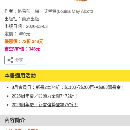
作者：
路易莎．梅．艾考特(Louisa May Alcott)
出版社：
商周出版
出版日期：2026-03-03
定價： 480元
優惠價：72折 346元
書虫VIP價：346元
本書適用活動
8月會員日：新書2本74折；$1199折$200再抽$888購書金！
2026周年慶／閱讀力全開7~72折！
2026周年慶／新書強勢登場75折！
內容簡介