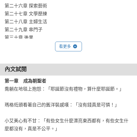
第二十六章 探索藝術

第二十七章 文學歷練

第二十八章 主婦生活

第二十九章 串門子

第三十章 後果

第三十一章 我們的駐外記者

看更多
第三十二章 感情煩惱

第三十三章 喬的日記

內文試閱
第三十四章 益友

第三十五章 心痛

第一章    成為朝聖者
第三十六章 貝絲的祕密

喬躺在地毯上抱怨：「耶誕節沒有禮物，算什麼耶誕節。」

第三十七章 全新印象

第三十八章 乏人問津

瑪格低頭看著自己的舊洋裝感嘆：「沒有錢真是可憐！」

第三十九章 懶惰羅倫斯

第四十章 死亡幽谷

小艾美心有不甘：「有些女生什麼漂亮東西都有，有些女生什
第四十一章 學習遺忘

麼都沒有，真是不公平。」

第四十二章 孑然一身
