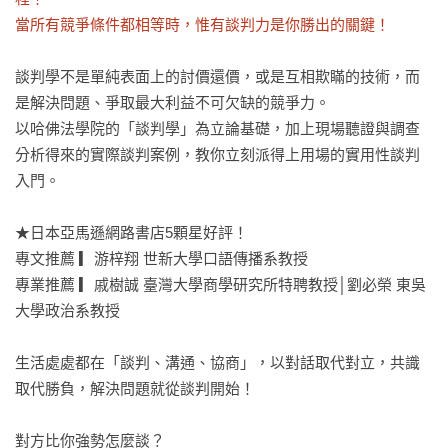
當所有競爭條件都相等時，惟有談判力是你勝出的關鍵！
談判學不是單純表面上的討價還價，或是互相欺瞞的技術，而
是解決問題、爭取最大利益不可欠缺的競爭力。

以哈佛法學院的「談判學」為立論基礎，加上現場聽證與調查
分析得來的實際談判案例，教你立刻派得上用場的實用性談判
入門。

★日本亞馬遜網路書店5顆星好評！

專文推薦 ▎游梓翔 世新大學口語傳播系教授

專業推薦 ▎戚樹誠 臺灣大學商學研究所特聘教授│劉必榮 東吳
大學政治系教授

生活處處都在「談判、溝通、協商」，以對話取代對立，共識
取代勝負，解決問題就從談判開始！

對方比你強勢怎麼談？
