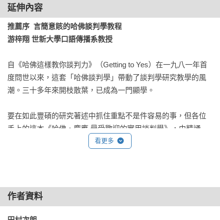
1.談判的基本構造

延伸內容
2.協議事項的管理

3.把焦點放在利益上

推薦序  言簡意賅的哈佛談判學教程

4.談判戰術的因應對策

游梓翔 世新大學口語傳播系教授
5.管理承諾

自《哈佛這樣教你談判力》（Getting to Yes）在一九八一年首
第6章  達到最高共識的談判進展方法

度問世以來，這套「哈佛談判學」帶動了談判學研究教學的風
1.創造三方好（明智的共識）

潮。三十多年來開枝散葉，已成為一門顯學。

2.運用強項的選項獲得成果

3.意識談判對象背後的人物

要在如此豐碩的研究著述中抓住重點不是件容易的事，但各位
4.交換條件的風險與利益

手上的這本《哈佛‧慶應 最受歡迎的實用談判學》，由精通
5.要求對方讓步時的說服技巧

「哈佛談判學」的兩位日本教授撰寫，頗能發揮日本人「言簡
看更多
6.團體動力

意賅」的文字特色，統整了「哈佛談判學」的精髓。

第7章　超越對立──衝突•管理

其中任教於慶應義塾大學法學院的田村次朗教授，在一九八○年
1.何謂衝突

代到哈佛留學，將哈佛的談判學觀念帶回日本。後來他和現任
作者資料
2.一般人面對衝突的反應

教東京富士大學的隅田浩司教授合作，共同在日本推廣談判學
3.衝突與裁判

的研究與教學。在慶應，田村教授的這門「談判學」從以企業
田村次朗 