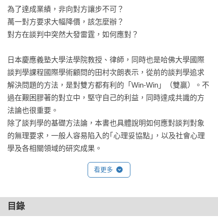
為了達成業績，非向對方讓步不可？

萬一對方要求大幅降價，該怎麼辦？

對方在談判中突然大發雷霆，如何應對？

日本慶應義塾大學法學院教授、律師，同時也是哈佛大學國際
談判學課程國際學術顧問的田村次朗表示，從前的談判學追求
解決問題的方法，是對雙方都有利的「Win-Win」（雙贏）。不
過在艱困膠著的對立中，堅守自己的利益，同時達成共識的方
法論也很重要。

除了談判學的基礎方法論，本書也具體說明如何應對談判對象
的無理要求，一般人容易陷入的｢心理妥協點｣，以及社會心理
學及各相關領域的研究成果。

具備結合具建設性的共識能力，也就是所謂的談判能力，才是
看更多
你我在全球化社會中生存的必要條件。

關於「談判」的必知重點：

目錄
‧了解談判的三個誤解及三項成功原則
