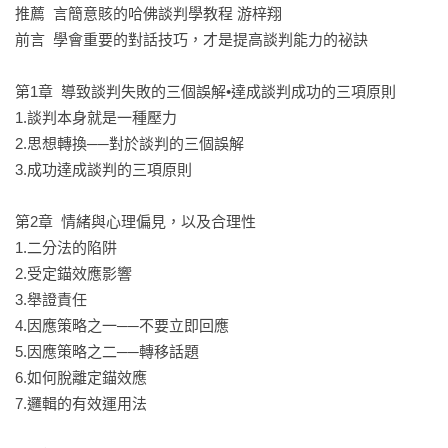
‧面對高壓攻勢談判的三個重點

推薦  言簡意賅的哈佛談判學教程 游梓翔

‧五階段的事前準備

前言  學會重要的對話技巧，才是提高談判能力的祕訣

‧破解五大談判基本戰術

第1章  導致談判失敗的三個誤解•達成談判成功的三項原則

內文架構：

1.談判本身就是一種壓力

第1章

2.思想轉換──對於談判的三個誤解

了解「導致談判失敗的三個誤解」及「成功達成談判的三項原
3.成功達成談判的三項原則

則」。

第2章  情緒與心理偏見，以及合理性

第2章

1.二分法的陷阱

如何避免掉入二分法的陷阱、共識的偏誤，及擺脫定錨效應的
2.受定錨效應影響

影響。

3.舉證責任

4.因應策略之一──不要立即回應

第3章

5.因應策略之二──轉移話題

了解高壓攻勢的陷阱、固定模式的談判風格到其破解方式。

6.如何脫離定錨效應

7.邏輯的有效運用法

第4章
