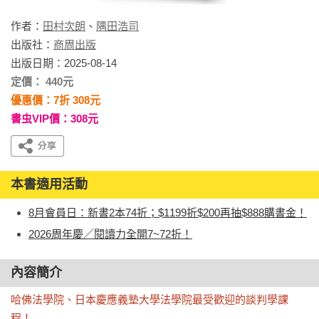
作者：
田村次朗
、
隅田浩司
出版社：
商周出版
出版日期：2025-08-14
定價： 440元
優惠價：7折 308元
書虫VIP價：308元
本書適用活動
8月會員日：新書2本74折；$1199折$200再抽$888購書金！
2026周年慶／閱讀力全開7~72折！
內容簡介
哈佛法學院、日本慶應義塾大學法學院最受歡迎的談判學課
程！
