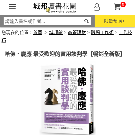
0
限量預購
您現在的位置：
首頁
＞
城邦館
>
商管理財
>
職場工作術
>
工作技
巧
哈佛．慶應 最受歡迎的實用談判學【暢銷全新版】