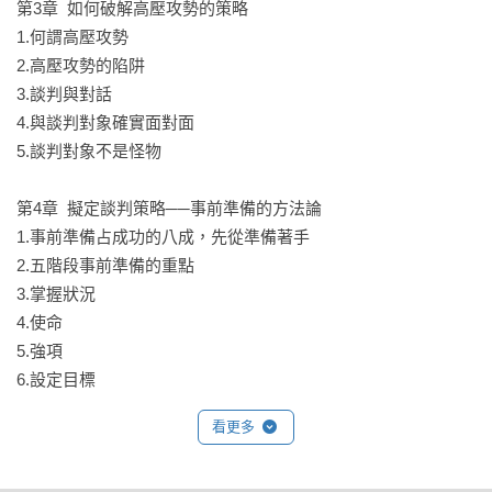
五階段的事前準備──掌握狀況、使命、強項、設定目標、
第3章  如何破解高壓攻勢的策略

BATNA。

1.何謂高壓攻勢

2.高壓攻勢的陷阱

第5章

3.談判與對話

掌握重點進行談判，有效管理整個談判流程。如「白臉•黑臉戰
4.與談判對象確實面對面

術」、「以退為進戰術」、「得寸進尺戰術」、「最後通牒戰
5.談判對象不是怪物

術」……等。

第4章  擬定談判策略──事前準備的方法論

第6章

1.事前準備占成功的八成，先從準備著手

掌握達到最高共識的談判方法。如運用自己的強項擬定選項、
2.五階段事前準備的重點

意識談判對象背後的人物、交換條件的基本原則、要求對方讓
3.掌握狀況

步時的說服技巧……等。

4.使命

5.強項

第7章

6.設定目標

如何透過談判解決已發生的嚴重衝突。如不要錯過共識（和
7.BATNA

看更多
解）的機會、從不同的窗口看待衝突（框架）、避免情緒失
控、降低對談判對象的期待……等。
第5章  管理談判
