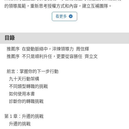
的領導風範，重新思考授權方式和內容，建立互補團隊。

看更多
2.    領導昔日同儕的挑戰：與上司、新舊同事的關係再造是關鍵

基本原則是接受關係必須改變；盡早專注於過渡儀式；重新爭
取（優秀的）昔日同儕；巧妙建立威信；專心推進業務正確發
目錄
展。

  推薦序  在變動脈絡中，淬煉領導力  周信輝

  推薦序  不只是順利升任，更要從容勝任  齊立文

3.    企業外交的挑戰：完成任務更依賴影響力，而非權威

洞察他人與自身的議題如何（不）對齊。繪製影響力版圖，辨
  前言：掌握你的下一步行動

識誰是支持者、反對者和可說服者，創造關鍵多數的支持和結
    九十天行動架構

盟。

    不同類型轉職的挑戰

    如何使用本書

4.    空降入職的挑戰：避免做出觸發組織「免疫系統」攻擊的行
    診斷你的轉職挑戰

為

求助於文化譯者，加速理解公司。建立正確的政治連結，才能
第 1 章：升遷的挑戰

為組織變革創造動能。透過五場對話，與上司、同儕、直屬部
    升遷的挑戰

屬、重要成員對齊期待。
