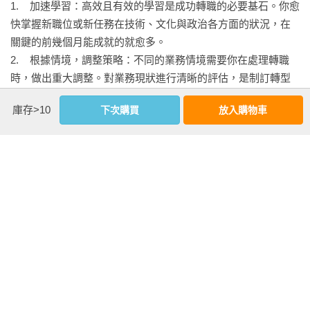
1.    加速學習：高效且有效的學習是成功轉職的必要基石。你愈
    適合情境的正確變革策略

快掌握新職位或新任務在技術、文化與政治各方面的狀況，在
    改變態度與行為

「如何讓職涯轉職升級的人，在新的職能上『勝任愉快』，創
關鍵的前幾個月能成就的就愈多。

    適合情境的正確領導風格

造個人與組織雙贏，正是這本實戰書試圖進一步尋求的解
2.    根據情境，調整策略：不同的業務情境需要你在處理轉職
    善用STARS框架

時，做出重大調整。對業務現狀進行清晰的評估，是制訂轉型
    檢查清單：調整重組

計畫不可或缺的前置條件。

庫存>10
下次購買
放入購物車
3.    洽談成功條件：你需要思考如何與新主管建立具生產力的工
第 8 章：STARS組合的挑戰

作關係。這意味著要針對情境、期待、工作風格及資源，規畫
    STARS組合的挑戰

一系列關鍵對話。

    推動執行

4.    對齊組織目標：在深入了解業務情境、主管期待與關鍵利害
    建立執行引擎

關係人的利益後，便能定義願景與核心目標。接著，為了實現
    STARS與個人的調適挑戰

願景並達成目標，你可以制訂策略。

    檢查清單：STARS組合的挑戰

5.    打造團隊：如同多數接任新職的領導者，你可能無法挑選成
看更多
員，而是繼承前任留下的團隊。你必須快速評估並重建團隊，
  結語：設計企業整體的轉職加速系統

接著透過對齊目標、組織調整與激勵士氣，帶領團隊達成目
    1. 提供及時的轉職支持

標。

延伸內容
    2. 善用就任前的時間

6.    確保早期勝利：對於建立個人公信力與創造動能，取得早期
    3. 為推動進程，創造驅動性事件

推薦序
