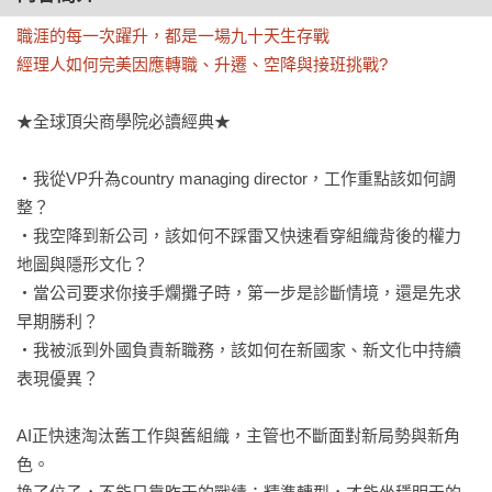
職涯的每一次躍升，都是一場九十天生存戰

經理人如何完美因應轉職、升遷、空降與接班挑戰?
★全球頂尖商學院必讀經典★

‧我從VP升為country managing director，工作重點該如何調
整？

‧我空降到新公司，該如何不踩雷又快速看穿組織背後的權力
地圖與隱形文化？

‧當公司要求你接手爛攤子時，第一步是診斷情境，還是先求
早期勝利？

‧我被派到外國負責新職務，該如何在新國家、新文化中持續
表現優異？

AI正快速淘汰舊工作與舊組織，主管也不斷面對新局勢與新角
色。
