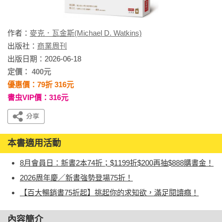
作者：
麥克．瓦金斯(Michael D. Watkins)
出版社：
商業周刊
出版日期：2026-06-18
定價： 400元
優惠價：79折 316元
書虫VIP價：316元
本書適用活動
8月會員日：新書2本74折；$1199折$200再抽$888購書金！
2026周年慶／新書強勢登場75折！
【百大暢銷書75折起】挑起你的求知欲，滿足閱讀癮！
內容簡介