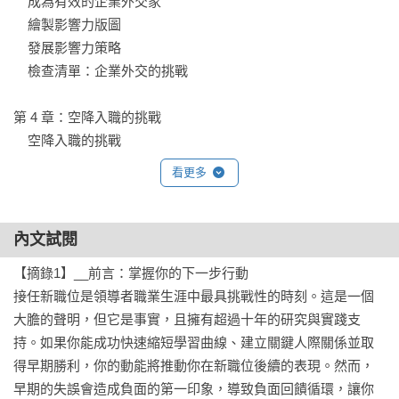
    成為有效的企業外交家

業務情境

    繪製影響力版圖

以STARS組合分析表，掌握不同情境的優先順序；以早期勝利
    發展影響力策略

評估表，確立優先改革重心；以FOGLAMP專案規畫模板，建
    檢查清單：企業外交的挑戰

立執行引擎。

第 4 章：空降入職的挑戰

他的上一本著作《從新主管到頂尖主管》說明個人轉職工具
    空降入職的挑戰

「STARS框架」和通則，與第二本《從新主管到頂尖主管  實戰
    組織免疫學

版》兩本互補，公司與個人都能雙贏、表現卓越。

看更多
    適應文化

    辨識文化規範

◎本書特色

    建立政治連結

內文試閱
1.    風靡全球的暢銷著作後，回應讀者需求的擴充實戰版

    利害關係人清單

第一本書為新手主管打好基本功；第二本書擴展情境，進階拆
【摘錄1】__前言：掌握你的下一步行動

    對齊期望

解更具體、複雜、複數的轉職挑戰，頂尖主管都能持續站穩腳
接任新職位是領導者職業生涯中最具挑戰性的時刻。這是一個
    五場對話

步，再創佳績！

大膽的聲明，但它是事實，且擁有超過十年的研究與實踐支
    建立空降入職系統

持。如果你能成功快速縮短學習曲線、建立關鍵人際關係並取
    檢查清單：空降入職的挑戰

2.    作者身兼多重角色，主管讀者讀後深有共鳴

得早期勝利，你的動能將推動你在新職位後續的表現。然而，
具有全球轉型專家、顧問公司創辦人、名校商管教授、暢銷作
早期的失誤會造成負面的第一印象，導致負面回饋循環，讓你
第 5 章：跨國外派的挑戰
