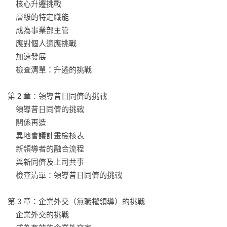
    核心升遷挑戰

    層級的特定職能

5.    跨國外派的挑戰：別當短期待命的觀光客型經理人

    成為事業部主管

在私領域，安置好家人，建立新的支持系統。在公領域，善用
    應對個人適應挑戰

抵達的第一印象；確保自己合規；透過推動業務的一系列短程
    加速發展

目標來建立團隊。

    檢查清單：升遷的挑戰

6.    徹底改造的挑戰：採取英雄式領導風格，迅速為公司止血

第 2 章：領導昔日同儕的挑戰

以業務系統分析（外部環境、內部環境、業務策略、組織架
    領導昔日同儕的挑戰

構）和3D業務策略模型快速診斷現狀、重設使命和目標，並正
    關係再造

確組織資源。

    異地會議計畫檢核表

    新領導者的融合流程

7.    調整重組的挑戰：以管家式領導風格，創造緊迫感

    與新同儕及上司共事

以關鍵數據、引入客戶、供應商聲音，讓大家看到問題所在；
    檢查清單：領導昔日同儕的挑戰

透過改變衡量指標、對齊激勵措施來改變關鍵多數人的態度與
行為。

第 3 章：企業外交（無職權領導）的挑戰

    企業外交的挑戰

8.    STARS組合的挑戰：採用相應的領導方式，各個擊破不同