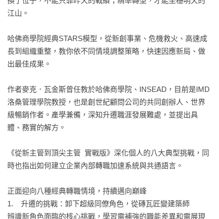
換了位子，不能只靠昨天的戰績；精準轉型，才能坐穩明天的
江山。

哈佛商學院經典STARS模型，從新創事業、危機救火、高速成
長到組織重整，教你依不同情境調整策略，快速因應新局、做
出最佳成果。

作者麥克．瓦金斯曾任教於哈佛商學院、INSEAD，目前是IMD
洛桑管理學院教授，也是創世紀顧問公司的共同創辦人、世界
級暢銷作者。產學兼備，深知升遷職涯發展難處，並提出具
體、務實的解方。

《從新主管到頂尖主管  實戰版》深化個人的八大典型挑戰，同
時也指出如何建立企業內部轉職加速系統與共通語言。

正面迎向八種經典轉職情境，持續邁向巔峰

1.    升遷的挑戰：卸下超級同僚角色，從磚瓦匠變建築師

辨識新角色面臨的核心挑戰，學習需補強的職能差異和需展現