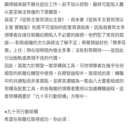
家的身分，最知道新手∕資深主管的痛點和面臨的艱困挑戰。不
顯得越來越不勝任這份工作。若不加以控制，最終可能陷入難
    跨國外派的挑戰

同產業都適用。

以甚至無法恢復的下墜螺旋。

    準備進入新國家

我寫了《從新主管到頂尖主管》，而本書《從新手主管到頂尖
    檢查清單：跨國外派的挑戰

3.    內容充實、工具豐富，加速面對轉型的八大典型挑戰

主管 實戰版》則是不可或缺的配套資源指南。因為我看到太多
針對不同情境（技術、職能、文化、政治）挑戰，提供具體行
領導者在接任新職初期陷入不必要的麻煩。他們犯了常見的錯
第 6 章：徹底改造的挑戰

動路線圖、實用聚焦分析工具∕表單和檢查清單，讓主管和公司
誤──對新組織的文化與政治了解不足；帶著預設好的「標準答
    徹底改造的挑戰

雙贏。

案」上任；想在短時間內做太多事；沒有對齊期待——並因此
    業務系統分析

付出脫軌或表現不佳的代價。

    外部環境

◎推薦（按姓氏筆畫排列）

因此，我致力於開發一套架構與工具，可供領導者在幾乎任何
    評估外部環境

周信輝｜國立成功大學企業管理學系 教授

類型的新職位轉型中使用。在開發過程中，我尋找的是：轉職
    內部環境

齊立文｜《經理人》總編輯

中的共通點而非差異點，並將其濃縮為一套由八大要素組成的
    評估內部環境

架構及配套工具，供各階層的領導者應用以加速轉職過程。這
    業務策略

◎各界讚譽

套架構摘要於「九十天行動架構」方框中。

    組織架構

「本書沒有提供廉價的萬靈丹，而是給予一套能動態對齊組織
    檢查清單：徹底改造的挑戰

生命週期的思維框架。不論你是初試啼聲的新手主管，還是正
●九十天行動架構

準備引領跨國業務組合的高階將領，我都強烈推薦你將本書置
希望在新職位取得成功，你必須：

第 7 章：調整重組的挑戰

於案頭，作為每次職涯躍升時不可或缺的導航地圖。」──周信
    調整重組的挑戰

輝（國立成功大學企業管理學系 教授）
