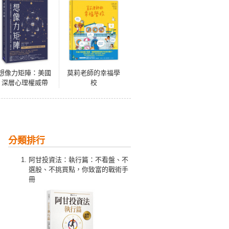
想像力矩陣：美國
莫莉老師的幸福學
深層心理權威帶
校
你，四象限提取創
意原始碼，啟動隱
性潛能、喚醒天賦
分類排行
阿甘投資法：執行篇：不看盤、不
選股、不挑買點，你致富的戰術手
冊