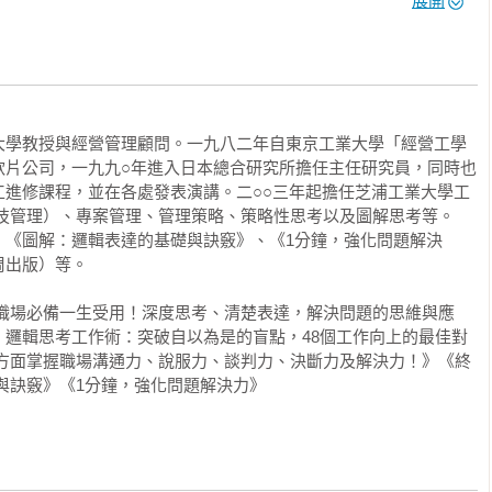
展開


大學教授與經營管理顧問。一九八二年自東京工業大學「經營工學
―歸納」流程

軟片公司，一九九○年進入日本總合研究所擔任主任研究員，同時也
訊的手法

工進修課程，並在各處發表演講。二○○三年起擔任芝浦工業大學工
技管理）、專案管理、管理策略、策略性思考以及圖解思考等。

、《圖解：邏輯表達的基礎與訣竅》、《1分鐘，強化問題解決
出版）等。

：職場必備一生受用！深度思考、清楚表達，解決問題的思維與應
‧邏輯思考工作術：突破自以為是的盲點，48個工作向上的最佳對
全方面掌握職場溝通力、說服力、談判力、決斷力及解決力！》《終
與訣竅》《1分鐘，強化問題解決力》