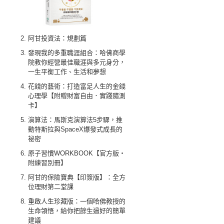
阿甘投資法：規劃篇
發現我的多重職涯組合：哈佛商學
院教你經營最佳職涯與多元身分，
一生平衡工作、生活和夢想
花錢的藝術：打造富足人生的金錢
心理學【附贈財富自由．實踐隨測
卡】
演算法：馬斯克演算法5步驟，推
動特斯拉與SpaceX爆發式成長的
祕密
原子習慣WORKBOOK【官方版‧
附練習別冊】
阿甘的保險寶典【印簽版】：全方
位理財第二堂課
重啟人生珍藏版：一個哈佛教授的
生命領悟，給你把餘生過好的簡單
建議