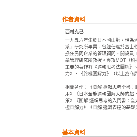
7養成資訊整理術

第3章  最低限度的邏輯思考基本技巧
作者資料
1從巨觀到微觀，總之先掌握整體

西村克己 
2歸零思考――為了拓展可能性

一九五六年生於日本岡山縣。現為
3思考時，要做好完整的一套「演繹
系」研究所畢業。曾經任職於富士
4邏輯樹是以分層羅列的方式整理資
擔任民間企業的管理顧問、開設員
5用矩陣與流程整理資訊

學管理研究所教授。專攻MOT（科
6效果高的東西排在優先順位

主要的著作有《邏輯思考法圖解》
7用ECRS思考改善與改革方案

力》、《終極圖解力》（以上為商周
8使決策流程清楚明確

相關著作：《圖解 邏輯思考全書
第4章  養成邏輯思考的五大習慣

用》《日本全能邏輯圖解大師的超
1掌握全面形貌的習慣

策》《圖解 邏輯思考的入門書：
2擴展思考框架的習慣

極圖解力》《圖解 邏輯表達的基礎
3排出優先順位的習慣

4預防執著偏見的習慣

5隨時自問「為什麼？」的習慣

基本資料