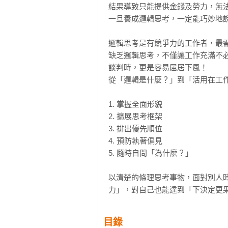
結果導致只能提供金錢及勞力，無法
一旦養成邏輯思考，一定能巧妙地說
邏輯思考是有競爭力的工作者，最需
缺乏邏輯思考，不僅讓工作充滿不
談判時，更是容易屈居下風！

從「邏輯是什麼？」到「活用在工作
1. 掌握全面形貌

2. 擴展思考框架

3. 排出優先順位

4. 預防執著偏見

5. 隨時自問「為什麼？」

以清楚的條理思考事物，面對別人
力」，對自己也能達到「下決定更
目錄