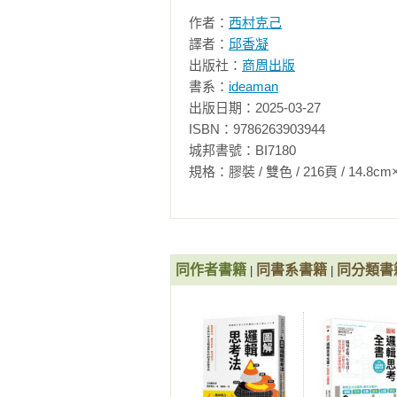
第5章  日常生活中的邏輯思考實踐
作者：
西村克己
1靈活運用冷靜的自己與熱情的自己

譯者：
邱香凝
2用確認項目來做出邏輯性敘述

出版社：
商周出版
3邏輯性文章的書寫技巧

書系：
ideaman
4組織與個人的溝通

出版日期：2025-03-27

ISBN：9786263903944

第6章  日常生活中的邏輯思考實踐
城邦書號：BI7180

1以邏輯思考提高溝通力

規格：膠裝 / 雙色 / 216頁 / 14.8cm×21cm 
2提高邏輯提案的能力

3如何製作企劃書與提案前的準備（
4發表提案

5接受質詢（提案後階段）

同作者書籍
同書系書籍
同分類書
|
|
第7章  日常生活中的邏輯思考實踐
1何謂邏輯性的談判術？

2銷售時這麼做

3面對客訴時這麼做

4對等情況下的談判術
