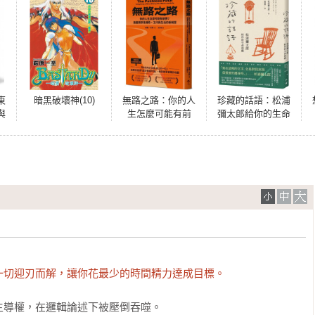
東
暗黑破壞神(10)
無路之路：你的人
珍藏的話語：松浦
與
生怎麼可能有前
彌太郎給你的生命
式
例？商業類罕見傳
提醒
奇，工作與生活的
新解答
一切迎刃而解，讓你花最少的時間精力達成目標。
導權，在邏輯論述下被壓倒吞噬。
