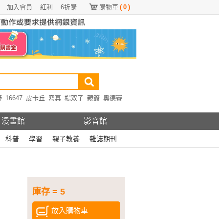
加入會員
紅利
6折購
購物車
(
0
)
野
16647
皮卡丘
寫真
楊双子
親簽
奧德賽
漫畫館
影音館
科普
學習
親子教養
雜誌期刊
庫存 = 5
放入購物車