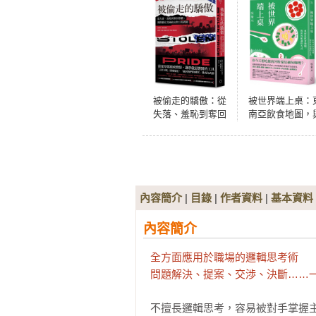
被偷走的驕傲：從
被世界端上桌：
失落、羞恥到奪回
南亞飲食地圖，
尊嚴，揭開激化美
世界相遇的方
國政治對立的真相
【2024年歐巴馬最
愛圖書】
內容簡介
|
目錄
|
作者資料
|
基本資料
內容簡介
全方面應用於職場的邏輯思考術

問題解決、提案、交渉、決斷……
不擅長邏輯思考，容易被對手掌握主