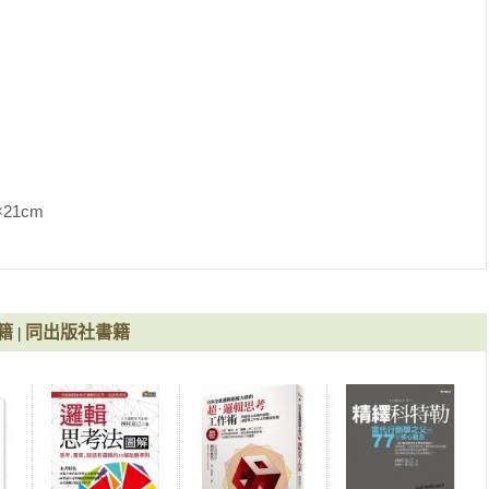
法①個人篇

法②提案篇

               
提案前階段）

籍
同出版社書籍
|
法③談判篇
