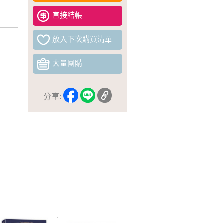
直接結帳
放入下次購買清單
大量團購
分享: