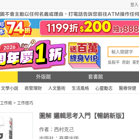
登入
吳毅平
原創
東
原創
Rewire
外版館
套書館
文學小說
商管理財
人文藝術
生活風格
心靈勵志
醫療保健
工作術
>
工作技巧
圖解 邏輯思考入門【暢銷新版】
作者：
西村克己
出版社：
商周出版