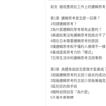
前言  徹底應用在工作上的邏輯思考

第1章  邏輯思考是怎麼一回事？

1何謂邏輯思考？

2為什麼邏輯的思考是有必要的？

3美國如果沒有邏輯思考就統合不了
4現在日本需要邏輯思考的原因

5懂邏輯思考和不懂的人哪裡不一樣

6養成提高思考力的「模式」

7日常生活中的邏輯思考活用事例

第2章  具體來說該怎麼做才能養成？
1阻礙邏輯思考的主因①過去的成功
2阻礙邏輯思考的主因②受執著偏見
3區別目的與手段

4隨時自問自答「為什麼」

5凡事先看整體

6追求可能性
