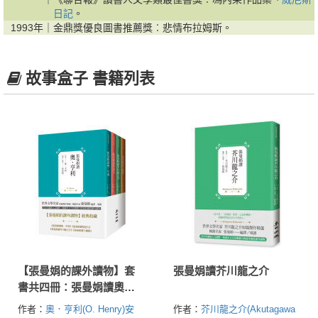
日記
。
1993年｜
金鼎獎優良圖書推薦獎︰悲情布拉姆斯。
故事盒子 書籍列表
【張曼娟的課外讀物】套
張曼娟讀芥川龍之介
書共四冊：張曼娟讀奧‧
亨利，契訶夫，芥川龍之
作者：
奧．亨利(O. Henry)
安
作者：
芥川龍之介(Akutagawa