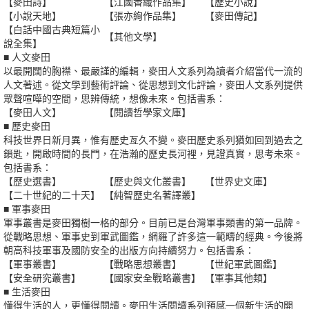
【麥田詩】
【江國香織作品集】
【歷史小說】
【小說天地】
【張亦絢作品集】
【麥田傳記】
【白話中國古典短篇小
【其他文學】
說全集】
■ 人文麥田
以最開闊的胸襟、最嚴謹的編輯，麥田人文系列為讀者介紹當代一流的
人文著述。從文學到藝術評論、從思想到文化評論，麥田人文系列提供
眾聲喧嘩的空間，思辨傳統，想像未來。包括書系：
【麥田人文】
【閱讀哲學家文庫】
■ 歷史麥田
科技世界日新月異，惟有歷史亙久不變。麥田歷史系列猶如回到過去之
鎖匙，開啟時間的長門，在浩瀚的歷史長河裡，見證真實，思考未來。
包括書系：
【歷史選書】
【歷史與文化叢書】
【世界史文庫】
【二十世紀的二十天】
【純智歷史名著譯叢】
■ 軍事麥田
軍事叢書是麥田獨樹一格的部分。目前已是台灣軍事類書的第一品牌。
從戰略思想、軍事史到軍武圖鑑，網羅了許多這一範疇的經典。今後將
朝高科技軍事及國防安全的出版方向持續努力。包括書系：
【軍事叢書】
【戰略思想叢書】
【世紀軍武圖鑑】
【安全研究叢書】
【國家安全戰略叢書】
【軍事其他類】
■ 生活麥田
懂得生活的人，更懂得閱讀。麥田生活閱讀系列預感一個新生活的開