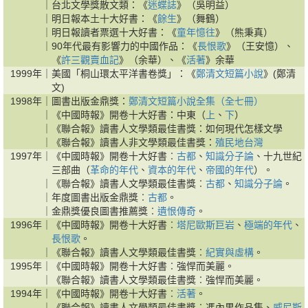
｜
台北文學獎散文類：《
迷蝶誌
》（吳明益）
｜
明日報本土十大好書：《
餘生
》（舞鶴）
｜
明日報讀者票選十大好書：《
童年憶往
》（熊秉真）
｜
90年代最有影響力的中國作品：《
長恨歌
》（王安憶）、
《
許三觀賣血記
》（余華）、《
活著
》余華
1999年｜
美國「桐山環太平洋書卷獎」：《
鄭清文短篇小說
》(鄭清
文)
1998年｜
圖書出版金鼎獎：
鄭清文短篇小說全集（全七冊）
｜
《中國時報》開卷十大好書：中東（
上
、
下
）
｜
《聯合報》讀書人文學類最佳書獎：如何現代怎樣文學
｜
《聯合報》讀書人非文學類最佳書獎：
殖民地台灣
1997年｜
《中國時報》開卷十大好書︰
古都
、
知識分子論
、十九世紀
三部曲（
革命的年代
、
資本的年代
、
帝國的年代
）。
｜
《聯合報》讀書人文學類最佳書獎︰
古都
、
知識分子論
。
｜
年度圖書出版金鼎獎︰
古都
。
｜
金鼎獎優良圖書推薦獎︰
遺恨傳奇
。
1996年｜
《中國時報》開卷十大好書︰
塔尼歐斯巨岩
、
極端的年代
、
長恨歌
。
｜
《聯合報》讀書人文學類最佳書獎︰
紀實與虛構
。
1995年｜
《中國時報》開卷十大好書︰強悍而美麗。
｜
《聯合報》讀書人文學類最佳書獎︰強悍而美麗。
1994年｜
《中國時報》開卷十大好書︰
活著
。
｜
《聯合報》讀書人文學類最佳書獎︰馮內果作品集、
威尼斯