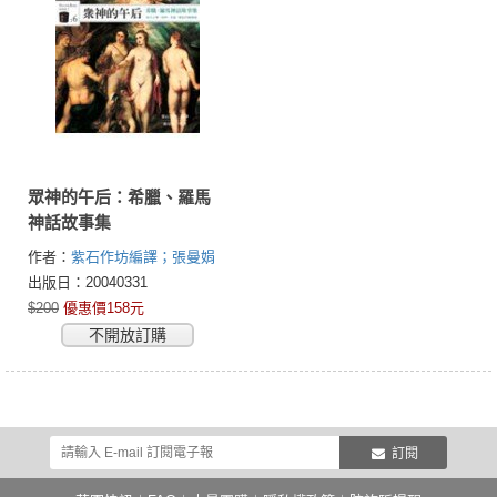
眾神的午后：希臘、羅馬
神話故事集
作者：
紫石作坊編譯；張曼娟
導讀
出版日：20040331
$200
優惠價158元
不開放訂購
訂閱