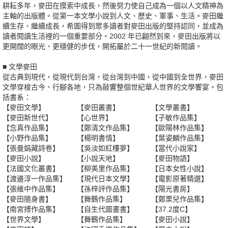
耕耘多年，麥田在摸索中成長，然後努力使自己成為一個以人文精神為
主軸的出版體。從第一本文學小說到人文、歷史、軍事、生活。麥田繼
續生存、繼續成長，希圖得到眾多讀者對麥田出版的堅持認同，並成為
讀者閱讀生活裡的一個重要部分。2002 年已翩然到來，麥田出版將以
更開闊的眼光、更穩健的步伐，開拓屬於二十一世紀的新閱讀。
■ 文學麥田
從古典到現代，從現代到台灣，從台灣到中國，從中國到全世界，麥田
文學穿梭古今、行腳各地，只為敲響整個世紀華人世界的文學饗宴。包
括書系：
【麥田文學】
【麥田叢書】
【文學叢書】
【麥田新世代】
【心世界】
【子敏作品集】
【念真作品集】
【鄭清文作品集】
【歐陽林作品集】
【小野作品集】
【楊明書情】
【葉姿麟作品集】
【張曼娟藏詩卷】
【吳淡如紅樓夢】
【當代小說家】
【麥田小說】
【小說天地】
【麥田物語】
【法國文化叢書】
【柳美里作品集】
【日本女性小說】
【渡邊淳一作品集】
【現代日本文學】
【電影原著精選】
【張維中作品集】
【孫梓評作品集】
【陽光書房】
【麥田隨身書】
【舞鶴作品集】
【鄭栗兒作品集】
【南宮搏作品集】
【自生代圖畫書】
【37.2度C】
【世界文學】
【舞鶴作品集】
【麥田小說】