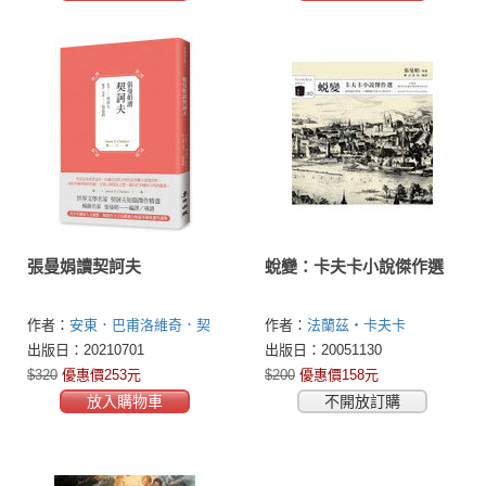
張曼娟讀契訶夫
蛻變：卡夫卡小說傑作選
作者：
安東．巴甫洛維奇．契
作者：
法蘭茲‧卡夫卡
訶夫(Антон Павлович
出版日：20210701
出版日：20051130
Чехов,1860-1904)
張曼娟
$320
優惠價253元
$200
優惠價158元
放入購物車
不開放訂購