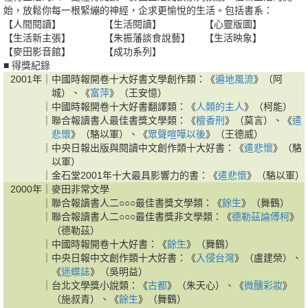
始，放鬆你每一根緊繃的神經，企求更愉悅的生活。包括書系：
【人間閱讀】
【生活閱讀】
【心靈版圖】
【生活新主張】
【朱振藩談食說藝】
【生活映象】
【麥田影音館】
【成功系列】
■ 得獎紀錄
2001年｜
中國時報開卷十大好書文學創作類：《
遍地風流
》（阿
城）、《
富萍
》（王安憶）
｜
中國時報開卷十大好書翻譯類：《
人類的主人
》（柯能）
｜
聯合報讀書人最佳書獎文學類：《
檀香刑
》（莫言）、《
遣
悲懷
》（駱以軍）、《
眾聲喧嘩以後
》（王德威）
｜
中央日報出版與閱讀中文創作類十大好書：《
遣悲懷
》（駱
以軍）
｜
金石堂2001年十大最具影響力的書：《
遣悲懷
》（駱以軍）
2000年｜
麥田非常文學
｜
聯合報讀書人二○○○最佳書獎文學類：《
餘生
》（舞鶴）
｜
聯合報讀書人二○○○最佳書獎非文學類：《
德勒茲論傅柯
》
（德勒茲）
｜
中國時報開卷十大好書：《
餘生
》（舞鶴）
｜
中央日報中文創作類十大好書：《
入侵台灣
》（盧建榮）、
《
迷蝶誌
》（吳明益）
｜
台北文學獎小說類：《
古都
》（朱天心）、《
微醺彩妝
》
（施叔青）、《
餘生
》（舞鶴）