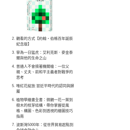
觀看的方式【約翰‧伯格百年誕辰
紀念版】
寧為一日猛虎：艾利克斯．麥金泰
爾與他的生命之山
普通人不會揹著機關槍：一位父
親、丈夫、前和平主義者對戰爭的
思考
唯紅花綻放:習近平時代的認同與歸
屬
植物學繪畫全書：微觀一花一葉到
樹木的枝芽結構，帶你掌握從風
格、構圖、色彩到透視的繪圖技巧
指南
波斯灣5000年：從世界貿易起點到