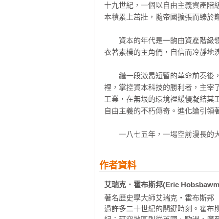
十九世紀，一個以自由主義資產階
本積累上茁壯，隨帝國擴張而臻於巔
　　資本的年代是一齣由資產階級
衣著素樸的主角們，自信而冷靜地演
　　繼一段激昂短暫的革命前奏後
裡，掌控資本科技的勝利者，主宰
工業，在無垠的環境裡緩慢凝結其
自由主義的不朽傳奇。進化論引領著
　　一八七五年，一場空前漫長的
作者資料
艾瑞克．霍布斯邦(Eric Hobsbawm
著名歷史學大師艾瑞克‧霍布斯邦（1
過許多二十世紀的關鍵時刻。霍布