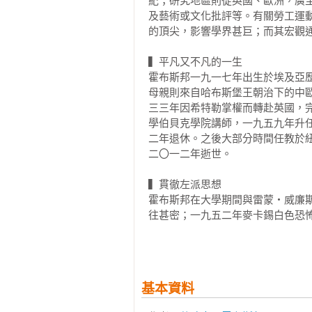
紀；研究地區則從英國、歐洲，廣
及藝術或文化批評等。有關勞工運
的頂尖，影響學界甚巨；而其宏觀通
▍平凡又不凡的一生

霍布斯邦一九一七年出生於埃及亞
母親則來自哈布斯堡王朝治下的中
三三年因希特勒掌權而轉赴英國，
學伯貝克學院講師，一九五九年升
二年退休。之後大部分時間任教於
二〇一二年逝世。

▍貫徹左派思想

霍布斯邦在大學期間與雷蒙‧威廉斯（Raymo
往甚密；一九五二年麥卡錫白色恐怖氣焰
史學期刊《過去與現在》（Past a
產黨歷史學家小組」，馬克思主義
生涯進展倍加艱辛，卻讓他與國際社
基本資料
▍活靈活現的「小人物」歷史書寫

霍布斯邦著作甚豐，先後計有十四