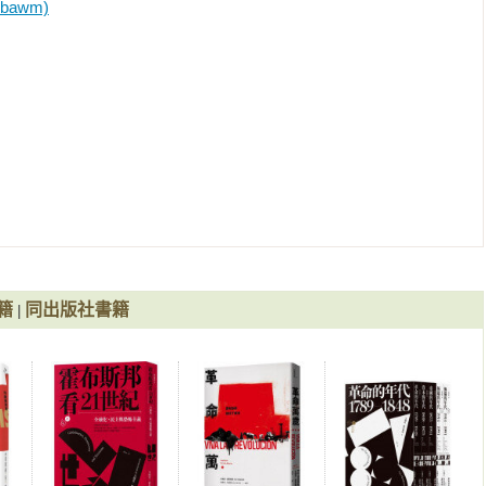
bawm)
」，甚至是落草為寇的軍人和牧人。他認為學術不應該為少數人服
跨三世紀的系列叢書：《革命的年代：1789-1848》、《資本的
：1875-1914》、《極端的年代：1914-1991》，以及《論歷史》與
年代，不論是合法流傳或非法盜版，都成了第三世界人民反對獨裁
對傳統、亟欲推倒權威的思想來源。除了寫成史學經典，霍布斯邦
文人傳奇。 

  
991（下）》
籍
同出版社書籍
|