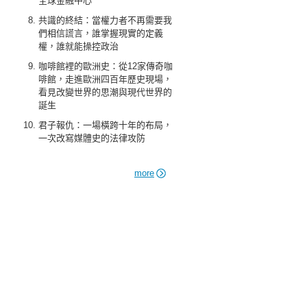
全球金融中心
共識的終結：當權力者不再需要我
們相信謊言，誰掌握現實的定義
權，誰就能操控政治
咖啡館裡的歐洲史：從12家傳奇咖
啡館，走進歐洲四百年歷史現場，
看見改變世界的思潮與現代世界的
誕生
君子報仇：一場橫跨十年的布局，
一次改寫媒體史的法律攻防
more