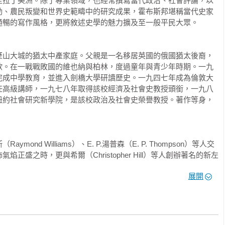
至拉丁美洲。除了專業領域，也經常撰寫當代政治、社會評論，以
動、農民叛變和世界史範疇中的研究成果，霍布斯邦堪稱當代史家
暢的寫作風格，更將敘述史學的魅力擴及至一般平民大眾。

歷山大城的猶太中產家庭。父親是一名移居英國的俄國猶太後裔，
歐。在一戰戰敗國的維也納與柏林，度過童年與青少年時期。一九
完成中學教育，並進入劍橋大學研讀歷史。一九四七年成為倫敦大
任高級講師，一九七八年取得該校經濟及社會史教授頭銜，一九八
紐約社會研究新學院，是該校政治及社會史榮譽教授。著作等身，
nd Williams）、E. P.湯普森（E. P. Thompson）等人交
正盛之時，更與希爾（Christopher Hill）等人創辦著名的新左
nd Present）。自一九三六年加入共產黨，並於一九四六年進入「共
展開
是霍布斯邦終身奉行的理念，雖然馬克思主義的政治背景令其教職
會有更廣泛的接觸經驗與研究機會，進而享譽國際。

部以上專書問世。這位具有獨特史觀的歷史學家，認為歷史的推動