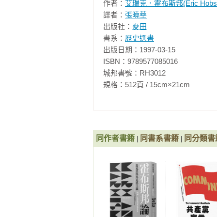
作者：
艾瑞克．霍布斯邦(Eric Hobs
者不是帝王將相，而是「平凡百姓
譯者：
張曉華
務，因此書寫了以一般大眾為對象、橫
出版社：
麥田
年代：1848-1875》、《帝國的年代
書系：
歷史選書
《論民族主義》等著作。

霍布斯邦的思想與文字在一九六〇
出版日期：1997-03-15

統治的思想來源，成了憤怒青年反
ISBN：9789577085016

也成為後人一窺二十世紀歷史脈動的
城邦書號：RH3012

規格：512頁 / 15cm×21cm              
相關著作：《極端的年代 : 1914-1
同作者書籍
同書系書籍
同分類書
|
|