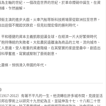
級為主軸的世紀，一個改造世界的世紀。於革命煙硝中誕生，在資
峰、乍然崩解。

領銜主演的進步大戲。火車汽船等新科技將場景從歐洲拉至世界，
出這個不聞起伏跌宕，但見壯闊宏偉的勝利時代。

，平和穩健的資本主義凱歌迴盪全球，在經濟一片大好繁榮時代
了抱持傳統的失敗者。大批農民遠離淪為商品的土地，流向城市、
工人意識，受人敬重的資產階級，在其堅實的家庭堡壘中，創造出
科學奮進，寫實感壓制了藝術創意。

大蕭條，悄悄滑入帝國的年代。
)
917-2012）有著不平凡的一生。他流轉在許多城市間，見證並活
斯邦在學術上以研究十九世紀為主，並延伸及十七、十八和二十世