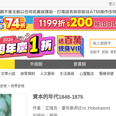
登入
吳毅平
原創
東
原創
Rewire
外版館
套書館
文學小說
商管理財
人文藝術
生活風格
心靈勵志
醫療保健
史地
>
世界史地
資本的年代1848-1875
作者：
艾瑞克．霍布斯邦(Eric Hobsbawm)
出版社：
麥田