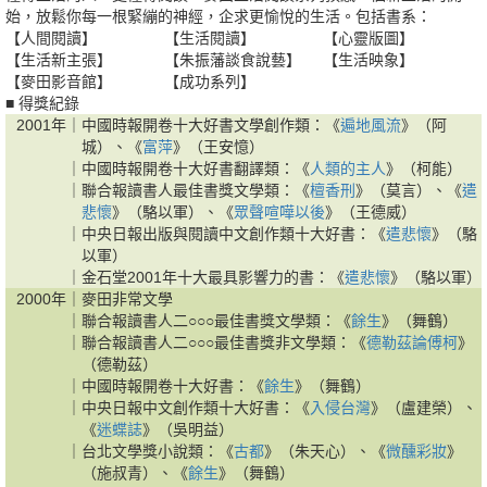
始，放鬆你每一根緊繃的神經，企求更愉悅的生活。包括書系：
【人間閱讀】
【生活閱讀】
【心靈版圖】
【生活新主張】
【朱振藩談食說藝】
【生活映象】
【麥田影音館】
【成功系列】
■ 得獎紀錄
2001年｜
中國時報開卷十大好書文學創作類：《
遍地風流
》（阿
城）、《
富萍
》（王安憶）
｜
中國時報開卷十大好書翻譯類：《
人類的主人
》（柯能）
｜
聯合報讀書人最佳書獎文學類：《
檀香刑
》（莫言）、《
遣
悲懷
》（駱以軍）、《
眾聲喧嘩以後
》（王德威）
｜
中央日報出版與閱讀中文創作類十大好書：《
遣悲懷
》（駱
以軍）
｜
金石堂2001年十大最具影響力的書：《
遣悲懷
》（駱以軍）
2000年｜
麥田非常文學
｜
聯合報讀書人二○○○最佳書獎文學類：《
餘生
》（舞鶴）
｜
聯合報讀書人二○○○最佳書獎非文學類：《
德勒茲論傅柯
》
（德勒茲）
｜
中國時報開卷十大好書：《
餘生
》（舞鶴）
｜
中央日報中文創作類十大好書：《
入侵台灣
》（盧建榮）、
《
迷蝶誌
》（吳明益）
｜
台北文學獎小說類：《
古都
》（朱天心）、《
微醺彩妝
》
（施叔青）、《
餘生
》（舞鶴）