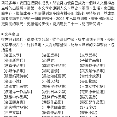
耕耘多年，麥田在摸索中成長，然後努力使自己成為一個以人文精神為
主軸的出版體。從第一本文學小說到人文、歷史、軍事、生活。麥田繼
續生存、繼續成長，希圖得到眾多讀者對麥田出版的堅持認同，並成為
讀者閱讀生活裡的一個重要部分。2002 年已翩然到來，麥田出版將以
更開闊的眼光、更穩健的步伐，開拓屬於二十一世紀的新閱讀。
■ 文學麥田
從古典到現代，從現代到台灣，從台灣到中國，從中國到全世界，麥田
文學穿梭古今、行腳各地，只為敲響整個世紀華人世界的文學饗宴。包
括書系：
【麥田文學】
【麥田叢書】
【文學叢書】
【麥田新世代】
【心世界】
【子敏作品集】
【念真作品集】
【鄭清文作品集】
【歐陽林作品集】
【小野作品集】
【楊明書情】
【葉姿麟作品集】
【張曼娟藏詩卷】
【吳淡如紅樓夢】
【當代小說家】
【麥田小說】
【小說天地】
【麥田物語】
【法國文化叢書】
【柳美里作品集】
【日本女性小說】
【渡邊淳一作品集】
【現代日本文學】
【電影原著精選】
【張維中作品集】
【孫梓評作品集】
【陽光書房】
【麥田隨身書】
【舞鶴作品集】
【鄭栗兒作品集】
【南宮搏作品集】
【自生代圖畫書】
【37.2度C】
【世界文學】
【舞鶴作品集】
【麥田小說】