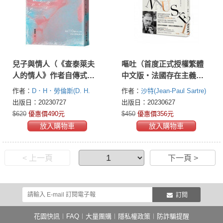
兒子與情人（《查泰萊夫
嘔吐（首度正式授權繁體
人的情人》作者自傳式傑
中文版‧法國存在主義巨
作小說‧美國現代圖書館
擘沙特公認最高成就的長
作者：
D．H．勞倫斯(D. H.
作者：
沙特(Jean-Paul Sartre)
20世紀百大英語小說TOP
篇小說）
Lawrence)
出版日：20230727
出版日：20230627
9）
$620
優惠價490元
$450
優惠價356元
放入購物車
放入購物車
< 上一頁
下一頁 >
訂閱
花園快訊
︱
FAQ
︱
大量團購
︱
隱私權政策
︱
防詐騙提醒