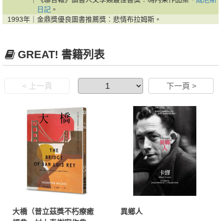
日記
。
1993年｜
金鼎獎優良圖書推薦獎︰悲情布拉姆斯。
GREAT! 書籍列表
< 上一頁
下一頁 >
大橋（普立茲獎不朽療癒
異鄉人