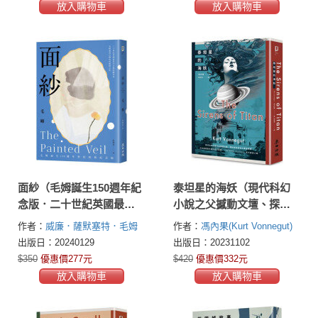
放入購物車
放入購物車
面紗（毛姆誕生150週年紀
泰坦星的海妖（現代科幻
念版．二十世紀英國最炙
小說之父撼動文壇、探討
手可熱的劇作家直探人生
自由意志之異色經典）
作者：
威廉．薩默塞特．毛姆
作者：
馮內果(Kurt Vonnegut)
真諦、強烈自傳色彩之
(William Somerset Maugham)
出版日：20240129
出版日：20231102
作）
$350
優惠價277元
$420
優惠價332元
放入購物車
放入購物車