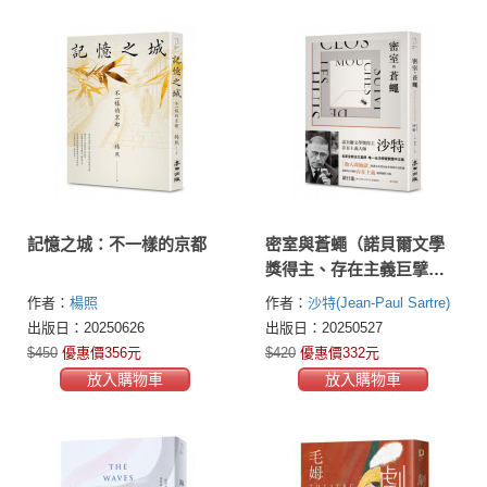
記憶之城：不一樣的京都
密室與蒼蠅（諾貝爾文學
獎得主、存在主義巨擘沙
特公認最具盛名的劇作）
作者：
楊照
作者：
沙特(Jean-Paul Sartre)
出版日：20250626
出版日：20250527
$450
優惠價356元
$420
優惠價332元
放入購物車
放入購物車