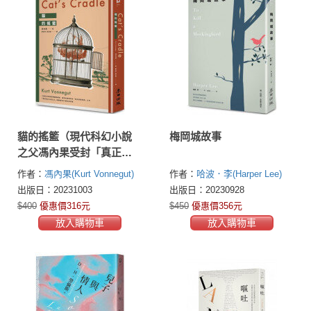
貓的搖籃（現代科幻小說
梅岡城故事
之父馮內果受封「真正的
藝術家」之異色經典‧出
作者：
馮內果(Kurt Vonnegut)
作者：
哈波．李(Harper Lee)
版60週年紀念）
出版日：20231003
出版日：20230928
$400
優惠價316元
$450
優惠價356元
放入購物車
放入購物車