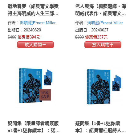
戰地春夢（諾貝爾文學獎
老人與海（楊照翻譯‧海
得主海明威的人生三部曲
明威代表作‧諾貝爾文學
II）
獎、普立茲獎雙冠文學經
作者：
海明威(Ernest Miller
作者：
海明威(Ernest Miller
典）
Hemingway )
Hemingway )
出版日：20240829
出版日：20240627
$499
優惠價394元
$300
優惠價237元
放入購物車
放入購物車
疑問集【限量譯者親簽版
疑問集【1書+1迷你讀
●1書+1迷你讀本】：諾貝
本】：諾貝爾桂冠詩人聶
爾桂冠詩人聶魯達最後傑
魯達最後傑作．冥誕120週