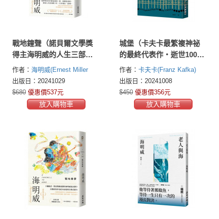
戰地鐘聲（諾貝爾文學獎
城堡（卡夫卡最繁複神祕
得主海明威的人生三部曲
的最終代表作‧逝世100週
III）
年紀念）
作者：
海明威(Ernest Miller
作者：
卡夫卡(Franz Kafka)
Hemingway )
出版日：20241029
出版日：20241008
$680
優惠價537元
$450
優惠價356元
放入購物車
放入購物車