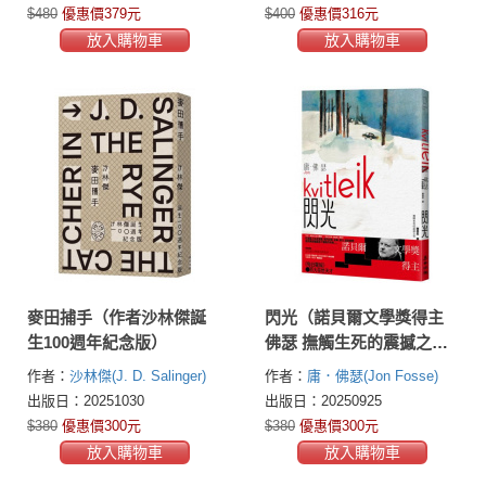
$480
優惠價379元
$400
優惠價316元
放入購物車
放入購物車
麥田捕手（作者沙林傑誕
閃光（諾貝爾文學獎得主
生100週年紀念版）
佛瑟 撫觸生死的震撼之作
首部繁體中文譯本）
作者：
沙林傑(J. D. Salinger)
作者：
庸．佛瑟(Jon Fosse)
出版日：20251030
出版日：20250925
$380
優惠價300元
$380
優惠價300元
放入購物車
放入購物車