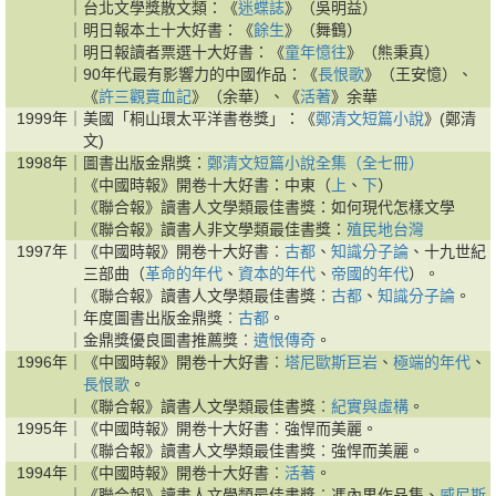
｜
台北文學獎散文類：《
迷蝶誌
》（吳明益）
｜
明日報本土十大好書：《
餘生
》（舞鶴）
｜
明日報讀者票選十大好書：《
童年憶往
》（熊秉真）
｜
90年代最有影響力的中國作品：《
長恨歌
》（王安憶）、
《
許三觀賣血記
》（余華）、《
活著
》余華
1999年｜
美國「桐山環太平洋書卷獎」：《
鄭清文短篇小說
》(鄭清
文)
1998年｜
圖書出版金鼎獎：
鄭清文短篇小說全集（全七冊）
｜
《中國時報》開卷十大好書：中東（
上
、
下
）
｜
《聯合報》讀書人文學類最佳書獎：如何現代怎樣文學
｜
《聯合報》讀書人非文學類最佳書獎：
殖民地台灣
1997年｜
《中國時報》開卷十大好書︰
古都
、
知識分子論
、十九世紀
三部曲（
革命的年代
、
資本的年代
、
帝國的年代
）。
｜
《聯合報》讀書人文學類最佳書獎︰
古都
、
知識分子論
。
｜
年度圖書出版金鼎獎︰
古都
。
｜
金鼎獎優良圖書推薦獎︰
遺恨傳奇
。
1996年｜
《中國時報》開卷十大好書︰
塔尼歐斯巨岩
、
極端的年代
、
長恨歌
。
｜
《聯合報》讀書人文學類最佳書獎︰
紀實與虛構
。
1995年｜
《中國時報》開卷十大好書︰強悍而美麗。
｜
《聯合報》讀書人文學類最佳書獎︰強悍而美麗。
1994年｜
《中國時報》開卷十大好書︰
活著
。
｜
《聯合報》讀書人文學類最佳書獎︰馮內果作品集、
威尼斯