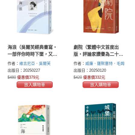
海浪（吳爾芙經典書寫‧
劇院（繁體中文首度出
一部伴你時時下墜，又刻
版‧評論家讚譽為二十世
刻重返平靜的陰翳之書）
紀優秀小說的範本）
作者：
維吉尼亞．吳爾芙
作者：
威廉．薩默塞特．毛姆
(Virginia Woolf)
(William Somerset Maugham)
出版日：20250227
出版日：20250120
$480
優惠價379元
$420
優惠價332元
放入購物車
放入購物車