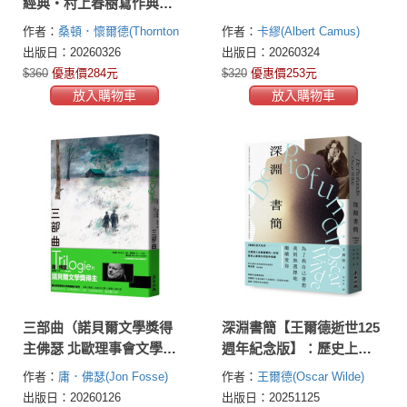
經典‧村上春樹寫作典
範‧被譽為「作家教科
作者：
桑頓．懷爾德(Thornton
作者：
卡繆(Albert Camus)
書」）
Wilder)
出版日：20260326
出版日：20260324
$360
優惠價284元
$320
優惠價253元
放入購物車
放入購物車
三部曲（諾貝爾文學獎得
深淵書簡【王爾德逝世125
主佛瑟 北歐理事會文學獎
週年紀念版】：歷史上最
獲獎小說）
偉大的獄中情書，獨家收
作者：
庸．佛瑟(Jon Fosse)
作者：
王爾德(Oscar Wilde)
錄王爾德珍貴歷史照片
出版日：20260126
出版日：20251125