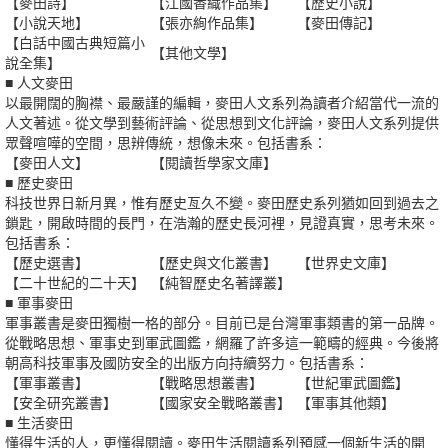
【麥田詩】
【江國香織作品集】
【歷史小說】
【小說天地】
【張亦絢作品集】
【麥田傳記】
【白話中國古典短篇小
【其他文學】
說全集】
■ 人文麥田
以最開闊的胸襟、最嚴謹的編輯，麥田人文系列為讀者介紹當代一流的
人文著述。從文學到藝術評論、從思想到文化評論，麥田人文系列提供
眾聲喧嘩的空間，思辨傳統，想像未來。包括書系：
【麥田人文】
【閱讀哲學家文庫】
■ 歷史麥田
科技世界日新月異，惟有歷史亙久不變。麥田歷史系列猶如回到過去之
鎖匙，開啟時間的長門，在浩瀚的歷史長河裡，見證真實，思考未來。
包括書系：
【歷史選書】
【歷史與文化叢書】
【世界史文庫】
【二十世紀的二十天】
【純智歷史名著譯叢】
■ 軍事麥田
軍事叢書是麥田獨樹一格的部分。目前已是台灣軍事類書的第一品牌。
從戰略思想、軍事史到軍武圖鑑，網羅了許多這一範疇的經典。今後將
朝高科技軍事及國防安全的出版方向持續努力。包括書系：
【軍事叢書】
【戰略思想叢書】
【世紀軍武圖鑑】
【安全研究叢書】
【國家安全戰略叢書】
【軍事其他類】
■ 生活麥田
懂得生活的人，更懂得閱讀。麥田生活閱讀系列預感一個新生活的開