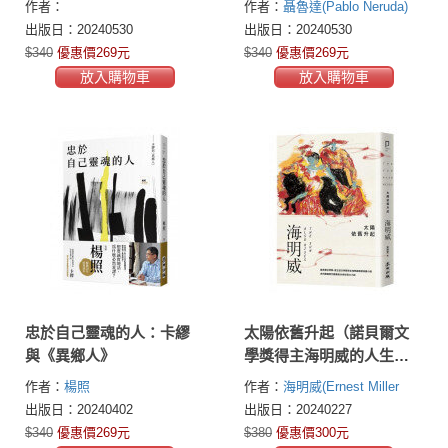
作者：
作者：
聶魯達(Pablo Neruda)
作‧冥誕120週年紀念版
年紀念版
出版日：20240530
出版日：20240530
$340
優惠價269元
$340
優惠價269元
放入購物車
放入購物車
忠於自己靈魂的人：卡繆
太陽依舊升起（諾貝爾文
與《異鄉人》
學獎得主海明威的人生三
部曲I）
作者：
楊照
作者：
海明威(Ernest Miller
Hemingway )
出版日：20240402
出版日：20240227
$340
優惠價269元
$380
優惠價300元