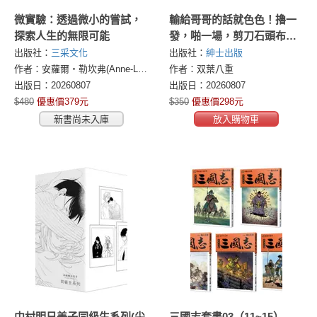
微實驗：透過微小的嘗試，
輸給哥哥的話就色色！擼一
探索人生的無限可能
發，啪一場，剪刀石頭布
(全)
出版社：
三采文化
出版社：
紳士出版
作者：安蘿爾・勒坎弗(Anne-Laure Le Cunff)
作者：双葉八重
出版日：20260807
出版日：20260807
$480
優惠價379元
$350
優惠價298元
新書尚未入庫
放入購物車
中村明日美子同級生系列(尖
三國志套書03（11~15）