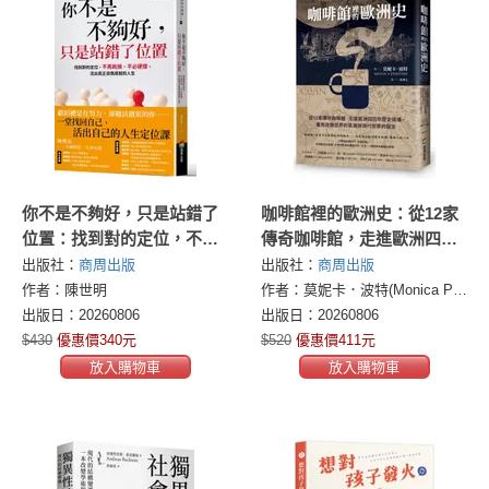
你不是不夠好，只是站錯了
咖啡館裡的歐洲史：從12家
位置：找到對的定位，不再
傳奇咖啡館，走進歐洲四百
耗損、不必硬撐，活出真正
年歷史現場，看見改變世界
出版社：
商周出版
出版社：
商周出版
自我成就的人生
的思潮與現代世界的誕生
作者：陳世明
作者：莫妮卡．波特(Monica Porter)
出版日：20260806
出版日：20260806
$430
優惠價340元
$520
優惠價411元
放入購物車
放入購物車