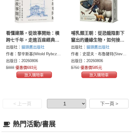
看懂建築，從故事開始：橫
哺乳類王朝：從恐龍陰影下
跨七千年，走進百座經典建
竄出的邊緣生物，如何接手
築，看人類如何建造世界
稱霸地球？
出版社：
貓頭鷹出版社
出版社：
貓頭鷹出版社
作者：黎辛斯基(Witold Rybczynski)
作者：史提夫．布魯薩特(Steve Brusatte)
出版日：20260806
出版日：20260806
$888
優惠價693元
$750
優惠價585元
放入購物車
放入購物車
< 上一頁
下一頁 >
熱門活動/書展