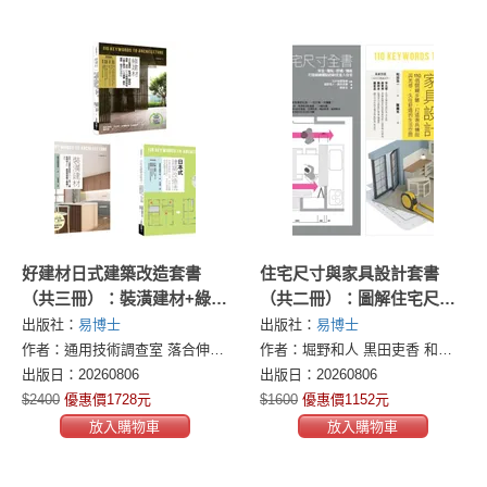
好建材日式建築改造套書
住宅尺寸與家具設計套書
（共三冊）：裝潢建材+綠建
（共二冊）：圖解住宅尺寸
材+日式建築改造
全書+家具設計
出版社：
易博士
出版社：
易博士
作者：通用技術調查室 落合伸光 大江忍 大場隆博 山田知平 田園都市建築家之會 中尾英己 田井勝馬 高橋隆博 一條美賀、河邊近、秋田憲二
作者：堀野和人 黒田吏香 和田浩一
出版日：20260806
出版日：20260806
$2400
優惠價1728元
$1600
優惠價1152元
放入購物車
放入購物車