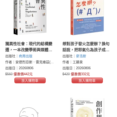
獨異性社會：現代的結構變
想對孩子發火怎麼辦？換句
遷，一本改變學術與媒體用
話說，把怒氣化為孩子成長
語的社會理論暢銷書
的力量，109個父母容易生氣
出版社：
商周出版
出版社：
麥浩斯
的狀況×說話練習
作者：安德烈亞斯．雷克維茲(Andreas Reckwitz)
作者：工藤泉
出版日：20260806
出版日：20260806
$560
優惠價442元
$420
優惠價332元
放入購物車
放入購物車