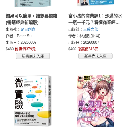
如果可以簡單，誰想要複雜
富小孩的商業課1：沙漠的水
(暢銷經典新編版)
一瓶一千元？看懂商業經營
的16個模式
出版社：
是日創意
出版社：
三采文化
作者：Peter Su
作者：郝旭烈(郝哥)
出版日：20260807
出版日：20260807
$480
優惠價379元
$400
優惠價316元
新書尚未入庫
新書尚未入庫