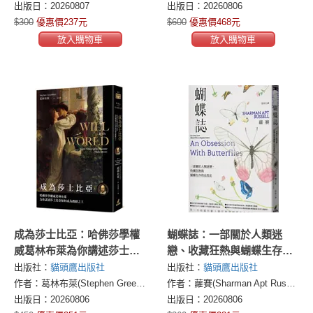
出版日：20260807
出版日：20260806
$300
優惠價237元
$600
優惠價468元
放入購物車
放入購物車
成為莎士比亞：哈佛莎學權
蝴蝶誌：一部關於人類迷
威葛林布萊為你講述莎士比
戀、收藏狂熱與蝴蝶生存的
亞如何成為戲劇之王
自然史
出版社：
貓頭鷹出版社
出版社：
貓頭鷹出版社
作者：葛林布萊(Stephen Greenblatt)
作者：蘿賽(Sharman Apt Russell)
出版日：20260806
出版日：20260806