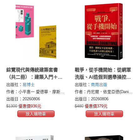
綜覽現代與傳統建築套書
戰爭，從手機開始：從網軍
（共二冊）：建築入門＋日
洗版、AI造假到選舉操控，
本傳統住屋文化
如何不靠飛彈摧毀你的國家
出版社：
易博士
出版社：
商周出版
作者：小平惠一 愛德華．摩斯(Edward Sylvester Morse)
作者：丹尼爾．依里亞德(Daniel Iriarte)
出版日：20260806
出版日：20260806
$1300
優惠價936元
$480
優惠價379元
放入購物車
放入購物車