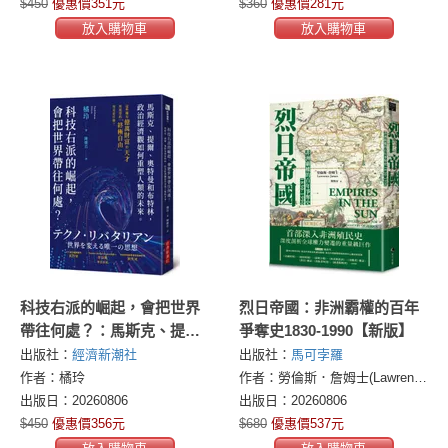
$450
優惠價351元
$360
優惠價281元
放入購物車
放入購物車
科技右派的崛起，會把世界
烈日帝國：非洲霸權的百年
帶往何處？：馬斯克、提
爭奪史1830-1990【新版】
爾、奧特曼和布特林，政治
出版社：
經濟新潮社
出版社：
馬可孛羅
經濟觀如何重塑人類的未來
作者：橘玲
作者：勞倫斯．詹姆士(Lawrence James)
出版日：20260806
出版日：20260806
$450
優惠價356元
$680
優惠價537元