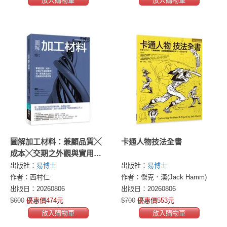
放入購物車
放入購物車
圖解加工材料：兼顧品質╳
卡通人物技法全書
成本╳交期之外觀與實用
性，實現產品設計的最高材
出版社：
易博士
出版社：
易博士
料應用學
作者：西村仁
作者：傑克．漢(Jack Hamm)
出版日：20260806
出版日：20260806
$600
優惠價474元
$700
優惠價553元
放入購物車
放入購物車