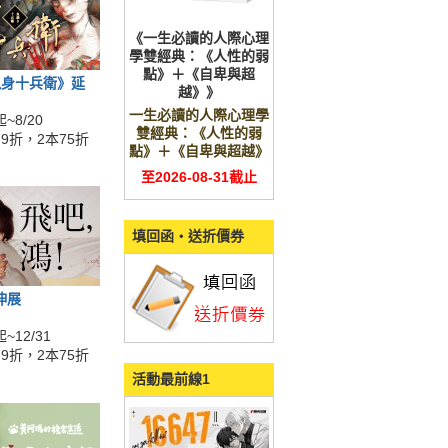
《一生必讀的人際心理
學雙經典：《人性的弱
點》＋《自卑與超
鬼身十兵衛》延
越》》
一生必讀的人際心理學
~8/20
雙經典：《人性的弱
9折，2本75折
點》＋《自卑與超越》
至2026-08-31截止
填回函‧送折價券
伸展
~12/31
9折，2本75折
活動最前線1