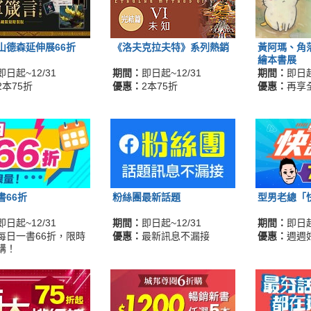
山德森延伸展66折
《洛夫克拉夫特》系列熱銷
黃阿瑪、角
繪本書展
即日起~12/31
期間：
即日起~12/31
期間：
即日起
2本75折
優惠：
2本75折
優惠：
再享
書66折
粉絲團最新話題
型男老總「
即日起~12/31
期間：
即日起~12/31
期間：
即日起
每日一書66折，限時
優惠：
最新訊息不漏接
優惠：
週週
購！