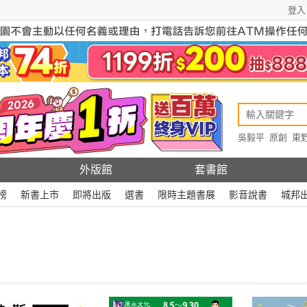
登入
吳毅平
原創
東
原創
Rewire
外版館
套書館
榜
新書上市
即將出版
選書
限時主題書展
影音說書
城邦