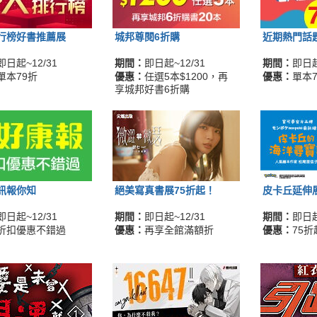
行榜好書推薦展
城邦尊閱6折購
近期熱門話
即日起~12/31
期間：
即日起~12/31
期間：
即日起
單本79折
優惠：
任選5本$1200，再
優惠：
單本7
享城邦好書6折購
訊報你知
絕美寫真書展75折起！
皮卡丘延伸
即日起~12/31
期間：
即日起~12/31
期間：
即日起
折扣優惠不錯過
優惠：
再享全館滿額折
優惠：
75折