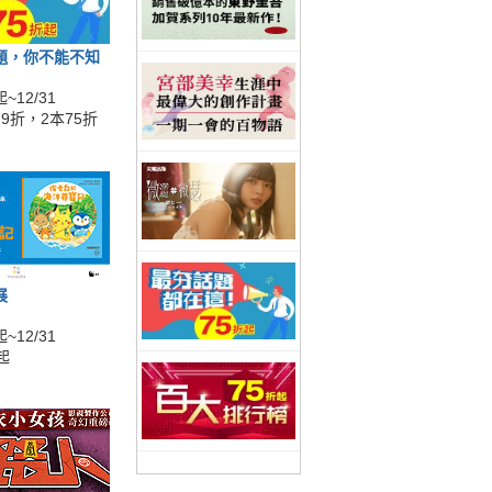
題，你不能不知
~12/31
9折，2本75折
展
~12/31
起