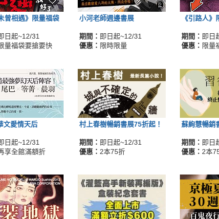
未曾相遇》限量福袋
小河老師週邊書展
《引路人》
即日起~12/31
期間：
即日起~12/31
期間：
即日起
限量福袋要搶要快
優惠：
限時限量
優惠：
限量
O華文愛情天后
村上春樹暢銷書展75折起！
蘇絢慧暢銷
即日起~12/31
期間：
即日起~12/31
期間：
即日起
再享全館滿額折
優惠：
2本75折
優惠：
2本7