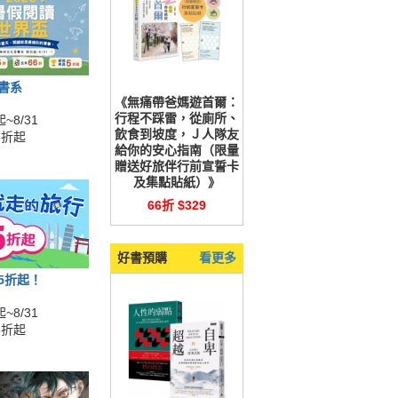
全書系
《無痛帶爸媽遊首爾：
行程不踩雷，從廁所、
~8/31
飲食到坡度，Ｊ人隊友
5折起
給你的安心指南（限量
贈送好旅伴行前宣誓卡
及集點貼紙）》
66折 $329
好書預購
看更多
展5折起！
~8/31
5折起