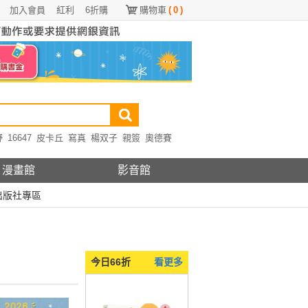
加入會員
紅利
6折購
購物車
(
0
)
野
16647
皮卡丘
寫真
楊双子
親簽
奧德賽
漫畫館
影音館
出版社專區
今日66折
看更多