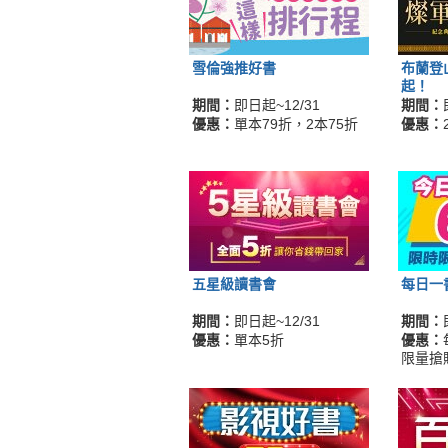
雪倫強推好書
布蘭登
起！
期間：
即日起~12/31
期間：
優惠：
單本79折，2本75折
優惠：
五星級讀書會
每日一
期間：
即日起~12/31
期間：
優惠：
單本5折
優惠：
限量搶