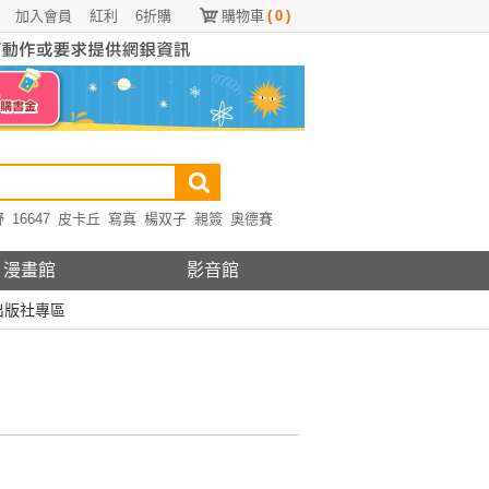
加入會員
紅利
6折購
購物車
(
0
)
野
16647
皮卡丘
寫真
楊双子
親簽
奧德賽
漫畫館
影音館
出版社專區