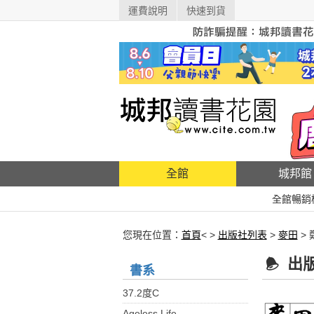
運費說明
快速到貨
全館
城邦館
全館暢銷
您現在位置：
首頁
< >
出版社列表
>
麥田
>
出
書系
37.2度C
Ageless Life