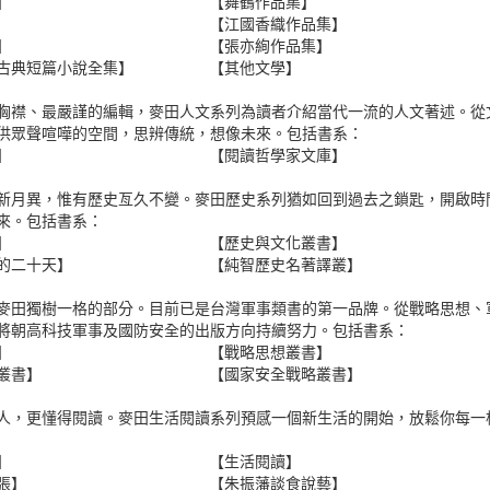
】
【舞鶴作品集】
【江國香織作品集】
】
【張亦絢作品集】
古典短篇小說全集】
【其他文學】
胸襟、最嚴謹的編輯，麥田人文系列為讀者介紹當代一流的人文著述。從
供眾聲喧嘩的空間，思辨傳統，想像未來。包括書系：
】
【閱讀哲學家文庫】
新月異，惟有歷史亙久不變。麥田歷史系列猶如回到過去之鎖匙，開啟時
來。包括書系：
】
【歷史與文化叢書】
的二十天】
【純智歷史名著譯叢】
麥田獨樹一格的部分。目前已是台灣軍事類書的第一品牌。從戰略思想、
將朝高科技軍事及國防安全的出版方向持續努力。包括書系：
】
【戰略思想叢書】
叢書】
【國家安全戰略叢書】
人，更懂得閱讀。麥田生活閱讀系列預感一個新生活的開始，放鬆你每一
】
【生活閱讀】
張】
【朱振藩談食說藝】