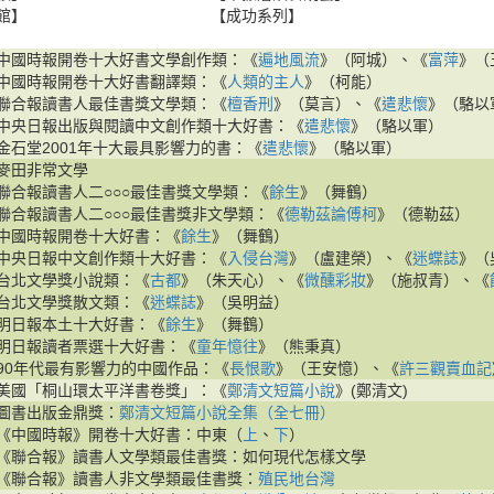
館】
【成功系列】
中國時報開卷十大好書文學創作類：《
遍地風流
》（阿城）、《
富萍
》（
中國時報開卷十大好書翻譯類：《
人類的主人
》（柯能）
聯合報讀書人最佳書獎文學類：《
檀香刑
》（莫言）、《
遣悲懷
》（駱以
中央日報出版與閱讀中文創作類十大好書：《
遣悲懷
》（駱以軍）
金石堂2001年十大最具影響力的書：《
遣悲懷
》（駱以軍）
麥田非常文學
聯合報讀書人二○○○最佳書獎文學類：《
餘生
》（舞鶴）
聯合報讀書人二○○○最佳書獎非文學類：《
德勒茲論傅柯
》（德勒茲）
中國時報開卷十大好書：《
餘生
》（舞鶴）
中央日報中文創作類十大好書：《
入侵台灣
》（盧建榮）、《
迷蝶誌
》（
台北文學獎小說類：《
古都
》（朱天心）、《
微醺彩妝
》（施叔青）、《
台北文學獎散文類：《
迷蝶誌
》（吳明益）
明日報本土十大好書：《
餘生
》（舞鶴）
明日報讀者票選十大好書：《
童年憶往
》（熊秉真）
90年代最有影響力的中國作品：《
長恨歌
》（王安憶）、《
許三觀賣血記
美國「桐山環太平洋書卷獎」：《
鄭清文短篇小說
》(鄭清文)
圖書出版金鼎獎：
鄭清文短篇小說全集（全七冊）
《中國時報》開卷十大好書：中東（
上
、
下
）
《聯合報》讀書人文學類最佳書獎：如何現代怎樣文學
《聯合報》讀書人非文學類最佳書獎：
殖民地台灣