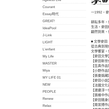
Courant
一1992
Essay時代
GREAT!
耕耘多年，
生活。麥田
IdeaPool
翩然到來，
J-Link
■ 文學麥田
LIGHT
從古典到現
L'enfant
文學饗宴。
【麥田文學
My Life
【麥田新世
MASTER
【念真作品
Miya
【小野作品
【張曼娟藏
MY LIFE 01
【麥田小說
NEW
【法國文化
【渡邊淳一
PEOPLE
【張維中作
Renew
【麥田隨身
【南宮搏作
Relax