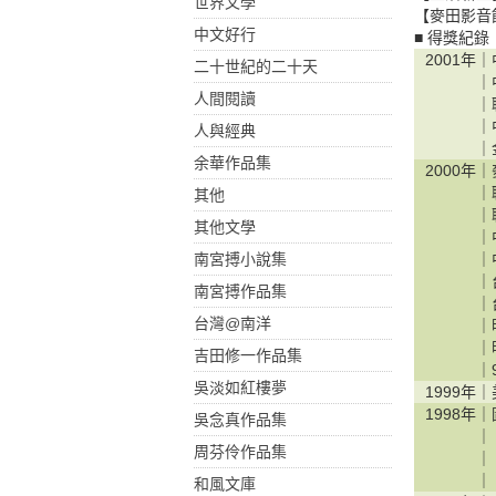
世界文學
【麥田影音
中文好行
■ 得獎紀錄
2001年｜
二十世紀的二十天
｜
人間閱讀
｜
｜
人與經典
｜
余華作品集
2000年｜
｜
其他
｜
其他文學
｜
南宮搏小說集
｜
｜
南宮搏作品集
｜
台灣@南洋
｜
｜
吉田修一作品集
｜
吳淡如紅樓夢
1999年｜
1998年｜
吳念真作品集
｜
周芬伶作品集
｜
｜
和風文庫