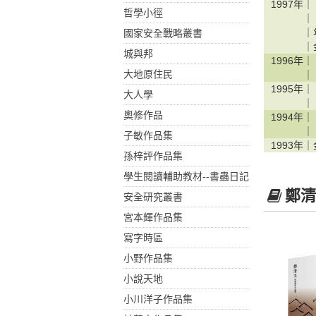
1997年｜
哲學小徑
｜
｜
國家安全戰略叢書
｜
城與邦
1996年｜
大地原住民
｜
1995年｜
大人學
｜
奧修作品
1994年｜
｜
子敏作品集
1993年｜
孫梓評作品集
學生閱讀輔助教材--書蟲日記
鄭清
安全研究叢書
宮本輝作品集
寫字時區
小野作品集
小說天地
小川洋子作品集