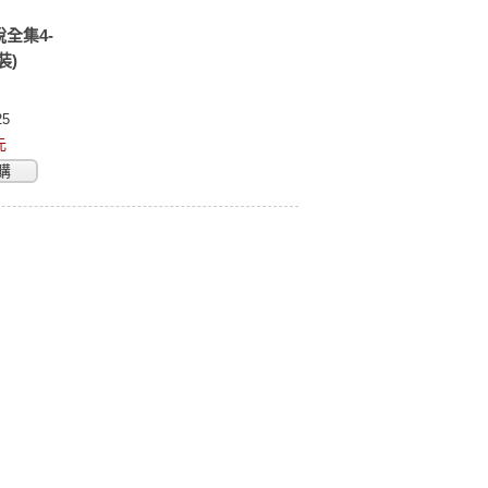
全集4-
裝)
5
元
購