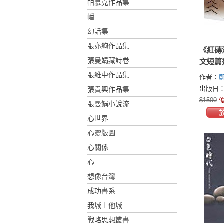
帕慕克作品集
幡
幻話集
張亦絢作品集
《紅磚
張曼娟藏詩卷
文短篇
3)》(
張維中作品集
作者：
出版日：2
張貴興作品集
$1500
優
張曼娟小說流
心世界
心靈版圖
心關係
心
想像台灣
成功書系
我城︱他城
戰略思想叢書