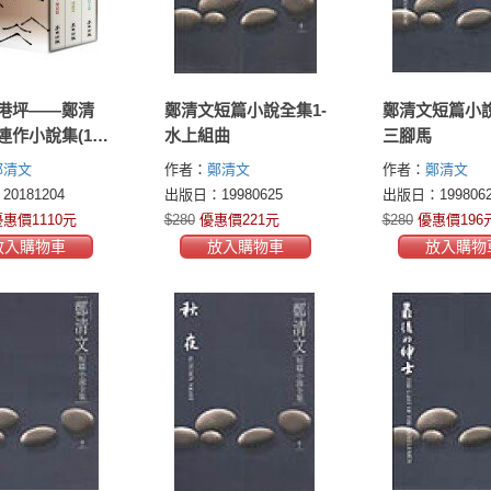
港坪——鄭清
鄭清文短篇小說全集1-
鄭清文短篇小說
連作小說集(1-
水上組曲
三腳馬
套書珍藏版)
鄭清文
作者：
鄭清文
作者：
鄭清文
0181204
出版日：19980625
出版日：1998062
惠價1110元
$280
優惠價221元
$280
優惠價196
放入購物車
放入購物車
放入購物