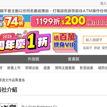
登入
吳毅平
原創
東
原創
Rewire
外版館
套書館
榜
新書上市
即將出版
選書
限時主題書展
影音說書
城邦
 鄭清文作品集書系
版社介紹
Rye Field Publishing Co.