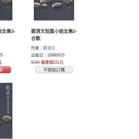
全集3-
鄭清文短篇小說全集2-
合歡
作者：
鄭清文
5
出版日：19980625
元
$280
優惠價221元
車
不開放訂購