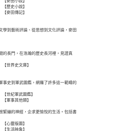
【麥田小說】
【歷史小說】
【麥田傳記】
文學到藝術評論、從思想到文化評論，麥田
間的長門，在浩瀚的歷史長河裡，見證真
【世界史文庫】
軍事史到軍武圖鑑，網羅了許多這一範疇的
【世紀軍武圖鑑】
【軍事其他類】
根緊繃的神經，企求更愉悅的生活。包括書
【心靈版圖】
【生活映象】