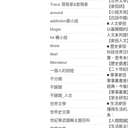
【世界文學
Trace 冒險家&發現者
【麥田詩】
【小說天地
around
【白話中國
addiction靡小說
■ 人文麥田
bloger
以最開闊的
人文系列提
hit 暢小說
【麥田人文
ithink
■ 歷史麥田
科技世界日
ifeel
實，思考未
litterateur
【歷史選書
【二十世紀
一個人的詩經
■ 軍事麥田
不分類
軍事叢書是
經典。今後
不歸類
【軍事叢書
不歸類_人文
【安全研究
■ 生活麥田
世界文學
懂得生活的
世界史文庫
系：
世紀軍武圖解主題百科
【人間閱讀
【生活新主