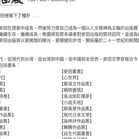
，麥田裡播下了種籽……
麥田在摸索中成長，然後努力使自己成為一個以人文精神為主軸的出版體
繼續生存、繼續成長，希圖得到眾多讀者對麥田出版的堅持認同，並成為讀
麥田出版將以更開闊的眼光、更穩健的步伐，開拓屬於二十一世紀的新閱
代，從現代到台灣，從台灣到中國，從中國到全世界，麥田文學穿梭古今
包括書系：
】
【麥田叢書】
代】
【心世界】
集】
【鄭清文作品集】
集】
【楊明書情】
詩卷】
【吳淡如紅樓夢】
】
【小說天地】
叢書】
【柳美里作品集】
作品集】
【現代日本文學】
品集】
【孫梓評作品集】
書】
【舞鶴作品集】
品集】
【自生代圖畫書】