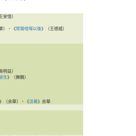
王安憶）
軍）、《
眾聲喧嘩以後
》（王德威）
吳明益）
餘生
》（舞鶴）
》（余華）、《
活著
》余華