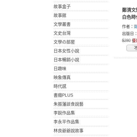
故事盒子
鄭清文
故事館
白色時
文學叢書
作者：
文史台灣
出版日：1
$280
優
文學の部屋
日本女性小說
日本暢銷小說
日趣味
映象傳真
時代感
書癮PLUS
朱振藩談食說藝
李銳作品集
李永平作品集
林良爺爺說故事