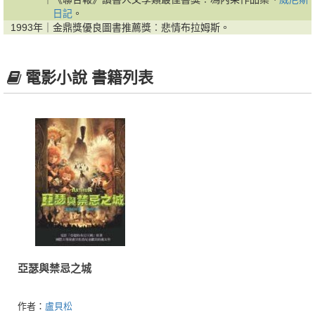
日記
。
1993年｜
金鼎獎優良圖書推薦獎︰悲情布拉姆斯。
電影小說 書籍列表
亞瑟與禁忌之城
作者：
盧貝松