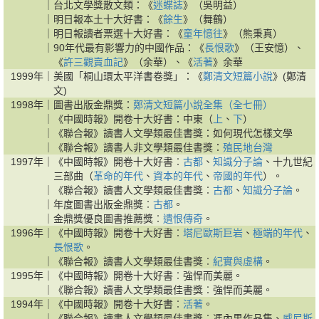
｜
台北文學獎散文類：《
迷蝶誌
》（吳明益）
｜
明日報本土十大好書：《
餘生
》（舞鶴）
｜
明日報讀者票選十大好書：《
童年憶往
》（熊秉真）
｜
90年代最有影響力的中國作品：《
長恨歌
》（王安憶）、
《
許三觀賣血記
》（余華）、《
活著
》余華
1999年｜
美國「桐山環太平洋書卷獎」：《
鄭清文短篇小說
》(鄭清
文)
1998年｜
圖書出版金鼎獎：
鄭清文短篇小說全集（全七冊）
｜
《中國時報》開卷十大好書：中東（
上
、
下
）
｜
《聯合報》讀書人文學類最佳書獎：如何現代怎樣文學
｜
《聯合報》讀書人非文學類最佳書獎：
殖民地台灣
1997年｜
《中國時報》開卷十大好書︰
古都
、
知識分子論
、十九世紀
三部曲（
革命的年代
、
資本的年代
、
帝國的年代
）。
｜
《聯合報》讀書人文學類最佳書獎︰
古都
、
知識分子論
。
｜
年度圖書出版金鼎獎︰
古都
。
｜
金鼎獎優良圖書推薦獎︰
遺恨傳奇
。
1996年｜
《中國時報》開卷十大好書︰
塔尼歐斯巨岩
、
極端的年代
、
長恨歌
。
｜
《聯合報》讀書人文學類最佳書獎︰
紀實與虛構
。
1995年｜
《中國時報》開卷十大好書︰強悍而美麗。
｜
《聯合報》讀書人文學類最佳書獎︰強悍而美麗。
1994年｜
《中國時報》開卷十大好書︰
活著
。
｜
《聯合報》讀書人文學類最佳書獎︰馮內果作品集、
威尼斯