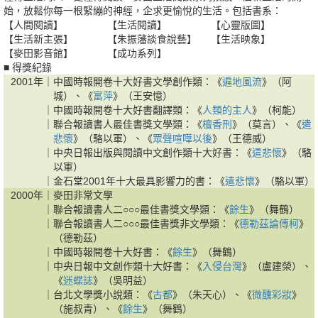
始，放鬆你每一根緊繃的神經，企求更愉悅的生活。包括書系：
【人間閱讀】
【生活閱讀】
【心靈版圖】
【生活新主張】
【朱振藩談食說藝】
【生活映象】
【麥田影音館】
【成功系列】
■ 得獎紀錄
2001年｜
中國時報開卷十大好書文學創作類：《
遍地風流
》（阿
城）、《
富萍
》（王安憶）
｜
中國時報開卷十大好書翻譯類：《
人類的主人
》（柯能）
｜
聯合報讀書人最佳書獎文學類：《
檀香刑
》（莫言）、《
遣
悲懷
》（駱以軍）、《
眾聲喧嘩以後
》（王德威）
｜
中央日報出版與閱讀中文創作類十大好書：《
遣悲懷
》（駱
以軍）
｜
金石堂2001年十大最具影響力的書：《
遣悲懷
》（駱以軍）
2000年｜
麥田非常文學
｜
聯合報讀書人二○○○最佳書獎文學類：《
餘生
》（舞鶴）
｜
聯合報讀書人二○○○最佳書獎非文學類：《
德勒茲論傅柯
》
（德勒茲）
｜
中國時報開卷十大好書：《
餘生
》（舞鶴）
｜
中央日報中文創作類十大好書：《
入侵台灣
》（盧建榮）、
《
迷蝶誌
》（吳明益）
｜
台北文學獎小說類：《
古都
》（朱天心）、《
微醺彩妝
》
（施叔青）、《
餘生
》（舞鶴）