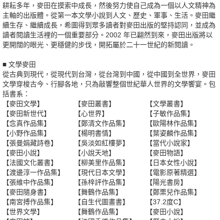
耕耘多年，麥田在摸索中成長，然後努力使自己成為一個以人文精神為
主軸的出版體。從第一本文學小說到人文、歷史、軍事、生活。麥田繼
續生存、繼續成長，希圖得到眾多讀者對麥田出版的堅持認同，並成為
讀者閱讀生活裡的一個重要部分。2002 年已翩然到來，麥田出版將以
更開闊的眼光、更穩健的步伐，開拓屬於二十一世紀的新閱讀。
■ 文學麥田
從古典到現代，從現代到台灣，從台灣到中國，從中國到全世界，麥田
文學穿梭古今、行腳各地，只為敲響整個世紀華人世界的文學饗宴。包
括書系：
【麥田文學】
【麥田叢書】
【文學叢書】
【麥田新世代】
【心世界】
【子敏作品集】
【念真作品集】
【鄭清文作品集】
【歐陽林作品集】
【小野作品集】
【楊明書情】
【葉姿麟作品集】
【張曼娟藏詩卷】
【吳淡如紅樓夢】
【當代小說家】
【麥田小說】
【小說天地】
【麥田物語】
【法國文化叢書】
【柳美里作品集】
【日本女性小說】
【渡邊淳一作品集】
【現代日本文學】
【電影原著精選】
【張維中作品集】
【孫梓評作品集】
【陽光書房】
【麥田隨身書】
【舞鶴作品集】
【鄭栗兒作品集】
【南宮搏作品集】
【自生代圖畫書】
【37.2度C】
【世界文學】
【舞鶴作品集】
【麥田小說】