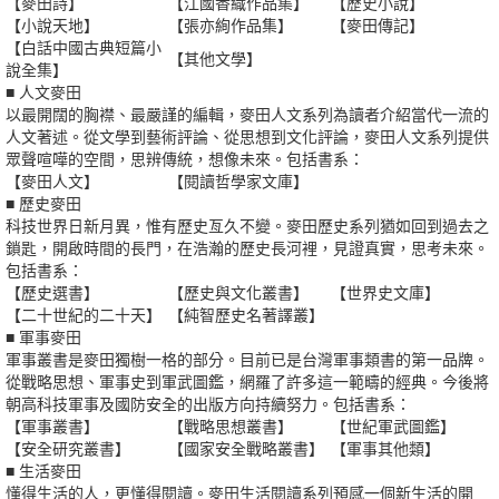
【麥田詩】
【江國香織作品集】
【歷史小說】
【小說天地】
【張亦絢作品集】
【麥田傳記】
【白話中國古典短篇小
【其他文學】
說全集】
■ 人文麥田
以最開闊的胸襟、最嚴謹的編輯，麥田人文系列為讀者介紹當代一流的
人文著述。從文學到藝術評論、從思想到文化評論，麥田人文系列提供
眾聲喧嘩的空間，思辨傳統，想像未來。包括書系：
【麥田人文】
【閱讀哲學家文庫】
■ 歷史麥田
科技世界日新月異，惟有歷史亙久不變。麥田歷史系列猶如回到過去之
鎖匙，開啟時間的長門，在浩瀚的歷史長河裡，見證真實，思考未來。
包括書系：
【歷史選書】
【歷史與文化叢書】
【世界史文庫】
【二十世紀的二十天】
【純智歷史名著譯叢】
■ 軍事麥田
軍事叢書是麥田獨樹一格的部分。目前已是台灣軍事類書的第一品牌。
從戰略思想、軍事史到軍武圖鑑，網羅了許多這一範疇的經典。今後將
朝高科技軍事及國防安全的出版方向持續努力。包括書系：
【軍事叢書】
【戰略思想叢書】
【世紀軍武圖鑑】
【安全研究叢書】
【國家安全戰略叢書】
【軍事其他類】
■ 生活麥田
懂得生活的人，更懂得閱讀。麥田生活閱讀系列預感一個新生活的開