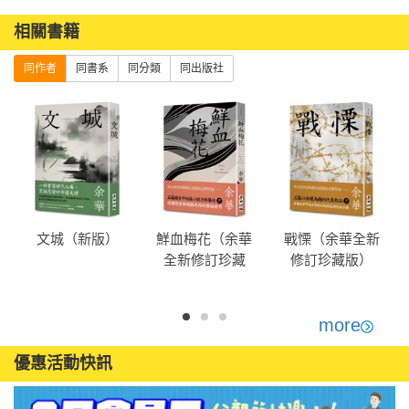
相關書籍
同作者
同書系
同分類
同出版社
文城（新版）
鮮血梅花（余華
戰慄（余華全新
全新修訂珍藏
修訂珍藏版）
版）
more
優惠活動快訊