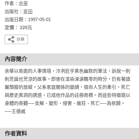
作者：
余華
出版社：
麥田
出版日期：1997-05-01
定價： 220元
內容簡介
余華以奇詭的人事情境，冷冽近乎黑色幽默的筆法，訴說一則
則荒誕也荒涼的故事。即使在渲染涕淚飄零的時分，仍有著誼
屬頹廢的放縱。父系家庭關係的變調，宿命人生的牽引，死亡
與歷史黑洞的誘惑，已成他作品的註冊商標。而這些特徵競以
身體的奇觀──支解、變形、侵害、瘋狂、死亡──為依歸。

──王德威
作者資料