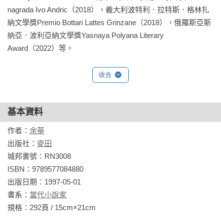
nagrada Ivo Andric（2018），義大利波特利．拉特斯．格林扎
納文學獎Premio Bottari Lattes Grinzane（2018），俄羅斯亞斯
納亞．波利亞納文學獎Yasnaya Polyana Literary 
Award（2022）等。

相關著作：《呼喊與細雨(新版)》《世事如煙(新版)》《許三觀
收合
賣血記（新版）》《文城》《活著(經典珍藏版)》《第七天(全
新珍藏版)》《我只要寫作，就是回家：余華第一本全面闡述創
基本資料
作觀、文學觀訪談集》《我只知道人是什麼》《兄弟(上)十週年
特別紀念版》《兄弟(下)十週年特別紀念版》《黃昏裡的男孩
作者：
余華
(新版)》《第七天》《活著(二十週年精裝珍藏版)》《錄像帶電
出版社：
麥田
影－－從中國到世界，余華的35則文學、文化、政治、時事觀
城邦書號：RN3008

察體驗》《許三觀賣血記》《十個詞彙裡的中國》《呼喊與細
ISBN：9789577084880

雨》
出版日期：1997-05-01

書系：
當代小說家
規格：292頁 / 15cm×21cm                