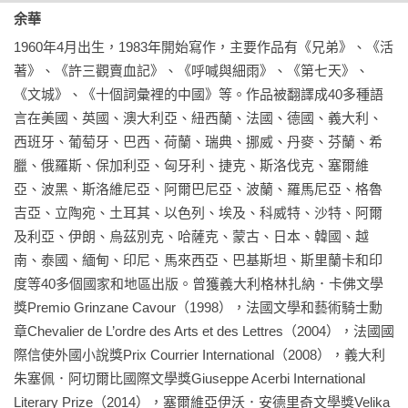
余華
1960年4月出生，1983年開始寫作，主要作品有《兄弟》、《活
著》、《許三觀賣血記》、《呼喊與細雨》、《第七天》、
《文城》、《十個詞彙裡的中國》等。作品被翻譯成40多種語
言在美國、英國、澳大利亞、紐西蘭、法國、德國、義大利、
西班牙、葡萄牙、巴西、荷蘭、瑞典、挪威、丹麥、芬蘭、希
臘、俄羅斯、保加利亞、匈牙利、捷克、斯洛伐克、塞爾維
亞、波黑、斯洛維尼亞、阿爾巴尼亞、波蘭、羅馬尼亞、格魯
吉亞、立陶宛、土耳其、以色列、埃及、科威特、沙特、阿爾
及利亞、伊朗、烏茲別克、哈薩克、蒙古、日本、韓國、越
南、泰國、緬甸、印尼、馬來西亞、巴基斯坦、斯里蘭卡和印
度等40多個國家和地區出版。曾獲義大利格林扎納．卡佛文學
獎Premio Grinzane Cavour（1998），法國文學和藝術騎士勳
章Chevalier de L’ordre des Arts et des Lettres（2004），法國國
際信使外國小說獎Prix Courrier International（2008），義大利
朱塞佩．阿切爾比國際文學獎Giuseppe Acerbi International 
Literary Prize（2014），塞爾維亞伊沃．安德里奇文學獎Velika 