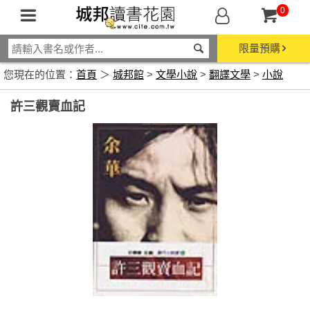
0
限量預購
您現在的位置：
首頁
＞
城邦館
>
文學小說
>
翻譯文學
>
小說
許三觀賣血記