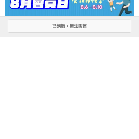
已絕版，無法販售
注意事項
若有任何購書問題，請參考
FAQ
花園快訊
︱
FAQ
︱
大量團購
︱
隱私權政策
︱
防詐騙提醒
客服信箱
︱客服專線：(02) 2500-7718
■ 版權所有，禁止轉載 ■