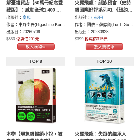
解憂雜貨店【50萬冊紀念愛
火翼飛龍：龍族預言（史詩
藏版】：感動全球1,400 萬
級國際好評系列#1 《紐約時
人的奇蹟之書，東野圭吾最
報》排行榜常勝軍）
出版社：
皇冠
出版社：
小麥田
令人感動落淚的作品！
作者：東野圭吾(Higashino Keigo)
作者：圖依・蘇瑟蘭(Tui T. Sutherland)
出版日：20260706
出版日：20230928
$350
優惠價291元
$399
優惠價315元
放入購物車
放入購物車
TOP 9
TOP 10
本物【現象級暢銷小說，被
火翼飛龍：失蹤的繼承人