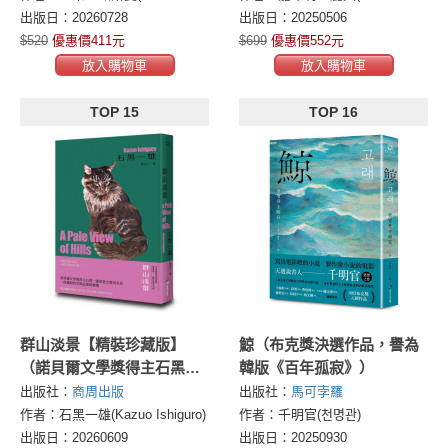
出版日：20260728
出版日：20250506
$520
優惠價411元
$699
優惠價552元
放入購物車
放入購物車
TOP 15
TOP 16
群山淡景【精裝珍藏版】
鯨（布克獎決選作品，譽為
（諾貝爾文學獎得主石黑一
韓版《百年孤寂》）
雄，探索記憶之謎的首部作
出版社：
商周出版
出版社：
馬可孛羅
品）
作者：石黑一雄(Kazuo Ishiguro)
作者：千明官(천명관)
出版日：20260609
出版日：20250930