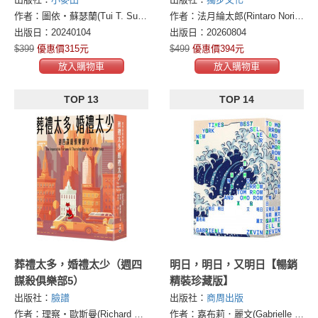
作者：圖依・蘇瑟蘭(Tui T. Sutherland)
作者：法月綸太郎(Rintaro Norizuki)方丈貴惠(Hojo Kie)我孫子武丸(Abiko Takemaru)田中啓文 伊吹亞門(Ibuki Amon)北山猛邦(Kitayama Takekuni)
出版日：20240104
出版日：20260804
$399
優惠價315元
$499
優惠價394元
放入購物車
放入購物車
TOP 13
TOP 14
葬禮太多，婚禮太少（週四
明日，明日，又明日【暢銷
謀殺俱樂部5）
精裝珍藏版】
出版社：
臉譜
出版社：
商周出版
作者：理察・歐斯曼(Richard Osman)
作者：嘉布莉．麗文(Gabrielle Zevin)