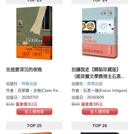
TOP 23
TOP 24
在這麼深沉的夜晚
別讓我走【精裝珍藏版】
（諾貝爾文學獎得主石黑一
雄最受歡迎代表作）
出版社：
時報出版
出版社：
商周出版
作者：克萊爾‧吉根(Claire Keegan)
作者：石黑一雄(Kazuo Ishiguro)
出版日：20260703
出版日：20260609
$330
優惠價261元
$500
優惠價395元
放入購物車
放入購物車
TOP 25
TOP 26