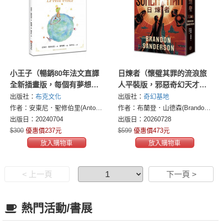
小王子（暢銷80年法文直譯
日煉者（懷璧其罪的流浪旅
全新插畫版，每個有夢想的
人平裝版，邪惡奇幻天才大
人，都有一本小王子，讀了
神超凡驚豔震撼全球祕密計
出版社：
布克文化
出版社：
奇幻基地
本書才知道，真正重要的東
畫）
作者：安東尼．聖修伯里(Antoine de Saint Exupery)
作者：布蘭登．山德森(Brandon Sanderson)
西，眼睛是看不見的，只有
出版日：20240704
出版日：20260728
用心才能看得清楚）
$300
優惠價237元
$599
優惠價473元
放入購物車
放入購物車
< 上一頁
下一頁 >
熱門活動/書展