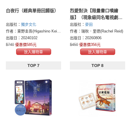
白夜行（經典單冊回歸版）
烈愛對決【限量書口噴繪
版】（現象級同名電視劇原
著小說 全球冰球羅曼史狂潮
出版社：
獨步文化
出版社：
麥田
代表作）
作者：東野圭吾(Higashino Keigo)
作者：瑞秋．里德(Rachel Reid)
出版日：20240102
出版日：20260806
$740
優惠價585元
$450
優惠價356元
放入購物車
放入購物車
TOP 7
TOP 8