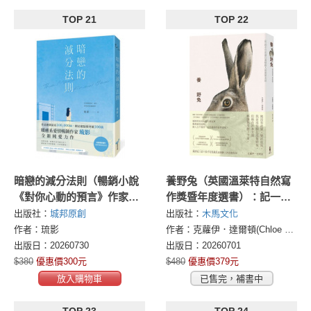
TOP 21
TOP 22
暗戀的減分法則（暢銷小說
養野兔（英國溫萊特自然寫
《對你心動的預言》作家琉
作獎暨年度選書）：記一段
影，全新純愛力作）
不可思議且溫暖動人的真實
出版社：
城邦原創
出版社：
木馬文化
友誼
作者：琉影
作者：克蘿伊．達爾頓(Chloe Dalton)
出版日：20260730
出版日：20260701
$380
優惠價300元
$480
優惠價379元
放入購物車
已售完，補書中