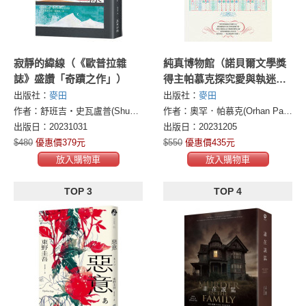
寂靜的緯線（《歐普拉雜
純真博物館（諾貝爾文學獎
誌》盛讚「奇蹟之作」）
得主帕慕克探究愛與執迷的
經典作品）
出版社：
麥田
出版社：
麥田
作者：舒班吉・史瓦盧普(Shubhangi Swarup)
作者：奧罕．帕慕克(Orhan Pamuk)
出版日：20231031
出版日：20231205
$480
優惠價379元
$550
優惠價435元
放入購物車
放入購物車
TOP 3
TOP 4