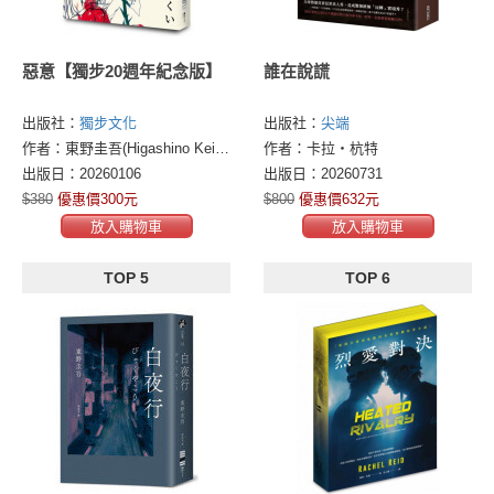
惡意【獨步20週年紀念版】
誰在說謊
出版社：
獨步文化
出版社：
尖端
作者：東野圭吾(Higashino Keigo)
作者：卡拉・杭特
出版日：20260106
出版日：20260731
$380
優惠價300元
$800
優惠價632元
放入購物車
放入購物車
TOP 5
TOP 6