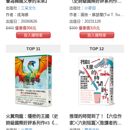
譽為韓國文學的未來】
（史詩級國際好評系列作
#2《紐約時報》排行榜常勝
出版社：
三采文化
出版社：
小麥田
軍）
作者：成海娜
作者：圖依・蘇瑟蘭(Tui T. Sutherland)
出版日：20260626
出版日：20231128
$450
優惠價356元
$399
優惠價315元
放入購物車
放入購物車
TOP 11
TOP 12
火翼飛龍：隱密的王國（史
推理的時間到了！【六位作
詩級國際好評系列作#3《紐
家╳六則短篇╳致讀者的挑
約時報》排行榜常勝軍）
戰書】
出版社：
小麥田
出版社：
獨步文化