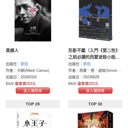
異鄉人
形影不離（入門《第二性》
之前必讀的西蒙波娃小說‧
塵封逾半世紀、震撼歐洲文
出版社：
麥田
出版社：
麥田
壇之精湛傑作）
作者：卡繆(Albert Camus)
作者：西蒙．德．波娃(Simone de Beauvoir)
出版日：20260324
出版日：20230829
$320
優惠價253元
$420
優惠價332元
放入購物車
放入購物車
TOP 29
TOP 30