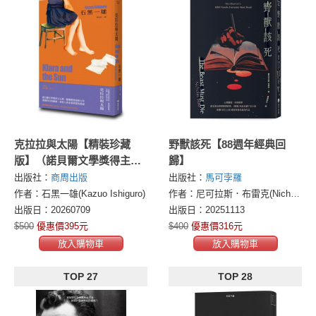
克拉拉與太陽【精裝珍藏
野獸該死【88週年經典回
版】（諾貝爾文學獎得主石
歸】
黑一雄，尋思愛與信仰的人
出版社：
商周出版
出版社：
馬可孛羅
性未來之旅）
作者：石黑一雄(Kazuo Ishiguro)
作者：尼可拉斯．布雷克(Nicholas Blake)
出版日：20260709
出版日：20251113
$500
優惠價395元
$400
優惠價316元
放入購物車
放入購物車
TOP 27
TOP 28