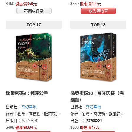
$450
優惠價356元
$560
優惠價420元
不開放訂購
放入購物車
TOP 17
TOP 18
懸案密碼9：純潔殺手
懸案密碼10：最後囚徒（完
結篇）
出版社：
奇幻基地
出版社：
奇幻基地
作者：猶希．阿德勒．歐爾森(Jussi Adler-Olsen)
作者：猶希．阿德勒．歐爾森(Jussi Adler-Olsen)
出版日：20240806
出版日：20260331
$499
優惠價394元
$599
優惠價473元