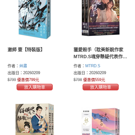
瀲師 壹【特裝版】
獵愛殺手（耽美新銳作家
MTRD.S魂穿懸疑代表作，
上下冊套書贈品版）
作者：
艸肅
作者：
MTRD.S
出版日：20260209
出版日：20260209
$799
優惠價799元
$798
優惠價559元
放入購物車
放入購物車