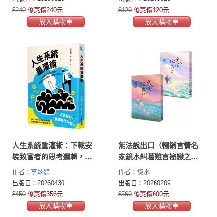
$240
優惠價240元
$120
優惠價120元
放入購物車
放入購物車
人生系統重灌術：下載安
無法說出口（暢銷言情名
裝致富者的思考邏輯，建
家鏡水糾葛難言祕戀之作
立屬於你的高產出、高勝
套書，讀者等待多年終於
作者：
李炫顥
作者：
鏡水
率人生GPS
登場！）
出版日：20260430
出版日：20260209
$450
優惠價356元
$760
優惠價600元
放入購物車
放入購物車