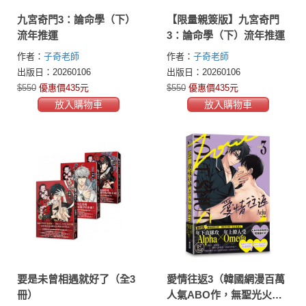
九宮奇門3：論命學（下）
【限量親簽版】九宮奇門
流年推運
3：論命學（下）流年推運
作者：
子奇老師
作者：
子奇老師
出版日：20260106
出版日：20260106
$550
優惠價435元
$550
優惠價435元
放入購物車
放入購物車
要是未曾相遇就好了（全3
愛情往返3（韓國網漫百萬
冊）
人氣ABO作，無聖光火辣