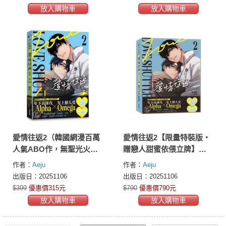
放入購物車
放入購物車
愛情往返2（韓國網漫百萬
愛情往返2【限量特裝版・
人氣ABO作，無聖光火辣
贈戀人甜蜜依偎立牌】
開車！）
（韓國網漫百萬人氣ABO
作者：
Aeju
作者：
Aeju
作，無聖光火辣開車！）
出版日：20251106
出版日：20251106
$399
優惠價315元
$790
優惠價790元
放入購物車
放入購物車