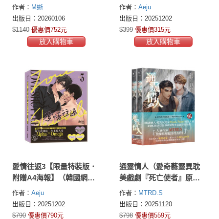
開車！）
作者：
M蜥
作者：
Aeju
出版日：20260106
出版日：20251202
$1140
優惠價752元
$399
優惠價315元
放入購物車
放入購物車
愛情往返3【限量特裝版．
通靈情人（愛奇藝靈異耽
附贈A4海報】（韓國網漫
美戲劇『死亡使者』原著
百萬人氣ABO作，無聖光
小說，上下冊不分售）
作者：
Aeju
作者：
MTRD.S
火辣開車！）
出版日：20251202
出版日：20251120
$790
優惠價790元
$798
優惠價559元