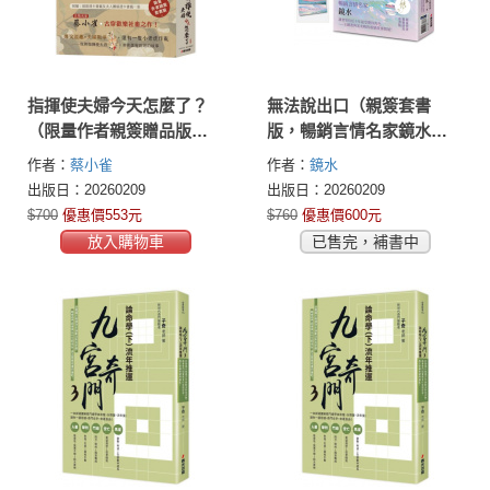
指揮使夫婦今天怎麼了？
無法說出口（親簽套書
（限量作者親簽贈品版套
版，暢銷言情名家鏡水糾
書）
葛難言祕戀，讀者等待多
作者：
蔡小雀
作者：
鏡水
年終於登場！）
出版日：20260209
出版日：20260209
$700
優惠價553元
$760
優惠價600元
放入購物車
已售完，補書中