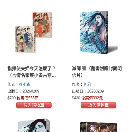
指揮使夫婦今天怎麼了？
瀲師 壹（隨書附贈封面明
（言情名家蔡小雀古穿歡
信片）
樂社畜之作套書）
作者：
蔡小雀
作者：
艸肅
出版日：20260209
出版日：20260209
$700
優惠價553元
$420
優惠價332元
放入購物車
放入購物車