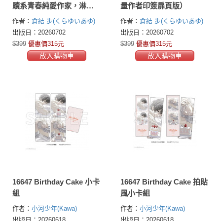
贖系青春純愛作家，淋漓
量作者印簽扉頁版）
寫盡暗戀的酸甜與苦樂）
作者：
倉結 步(くらゆいあゆ)
作者：
倉結 步(くらゆいあゆ)
出版日：20260702
出版日：20260702
$399
優惠價315元
$399
優惠價315元
放入購物車
放入購物車
16647 Birthday Cake 小卡
16647 Birthday Cake 拍貼
組
風小卡組
作者：
小河少年(Kawa)
作者：
小河少年(Kawa)
出版日：20260618
出版日：20260618