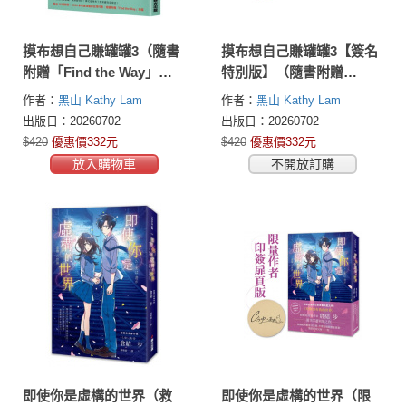
摸布想自己賺罐罐3（隨書
摸布想自己賺罐罐3【簽名
附贈「Find the Way」海
特別版】（隨書附贈
報）
「Find the Way」海報，
作者：
黑山 Kathy Lam
作者：
黑山 Kathy Lam
加贈「摸布&弗蘭茲」透卡
出版日：20260702
出版日：20260702
書籤）
$420
優惠價332元
$420
優惠價332元
放入購物車
不開放訂購
即使你是虛構的世界（救
即使你是虛構的世界（限