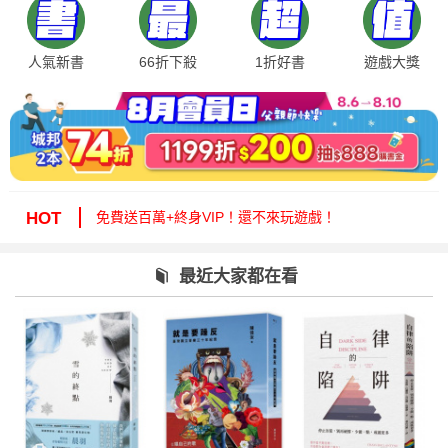
人氣新書
66折下殺
1折好書
遊戲大獎
絕版35折，年度唯一！快來周年慶逛逛！
免費送百萬+終身VIP！還不來玩遊戲！
HOT
周年慶1折起！滿額再減15%送6折券！
城邦讀書花園提醒您：嚴防詐騙，小心求證！
最近大家都在看