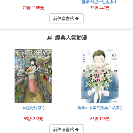
畫報卡組(一組兩張)】
79折 1185元
79折 442元
前往套書館
經典人氣動漫
音盤紀行(01)
壽壽木同學的認真生活(01)
85折 213元
85折 128元
前往漫畫館