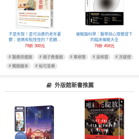
不是失智！是可治癒的老年憂
催眠腦科學：醫學與心理實證下
鬱：爸媽有點怪怪的？悲觀易
的臨床催眠大全
怒、健忘失眠可能都是心病！照
79折 300元
79折 458元
護必讀老年憂鬱症指南
# 醫療保健館
# 親子教養館
# 畢柳鶯
# 吳映蓉
# 洪建德
# 暢銷繪本
# 帕可音樂
外版館新書推薦