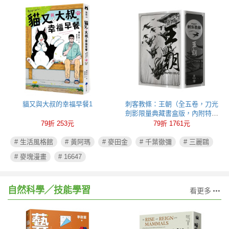
貓又與大叔的幸福早餐1
刺客教條：王朝（全五卷，刀光
劍影限量典藏書盒版，內附特製
刺客水墨古風海報）
79折 253元
79折 1761元
# 生活風格館
# 黃阿瑪
# 麥田金
# 千葉徹彌
# 三麗鷗
# 麥塊漫畫
# 16647
自然科學╱技能學習
看更多