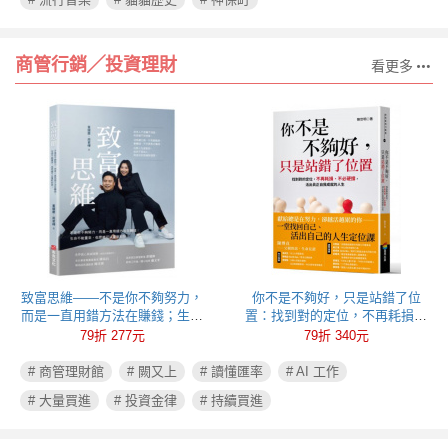
商管行銷╱投資理財
看更多
致富思維——不是你不夠努力，
你不是不夠好，只是站錯了位
而是一直用錯方法在賺錢；生命
置：找到對的定位，不再耗損、
不能重來，但思維可以重新彩
不必硬撐，活出真正自我成就的
79折 277元
79折 340元
排！
人生
# 商管理財館
# 闕又上
# 讀懂匯率
# AI 工作
# 大量買進
# 投資金律
# 持續買進