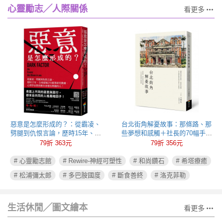
心靈勵志╱人際關係
看更多
惡意是怎麼形成的？：從霸凌、
台北街角解憂故事：那條路、那
劈腿到仇恨言論，歷時15年、全
些夢想和感觸＋社長的70幅手繪
球超過250萬筆研究數據，心理學
插圖
79折 363元
79折 356元
家教你揪出身邊有問題的人！
# 心靈勵志館
# Rewire-神經可塑性
# 和尚鑽石
# 希塔療癒
# 松浦彌太郎
# 多巴胺國度
# 斷食善終
# 洛克菲勒
生活休閒╱圖文繪本
看更多