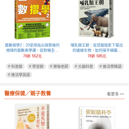
藝數摺學2：20堂用指尖探索幾何
哺乳類王朝：從恐龍陰影下竄出
規律的藝數美學課，從對稱全等
的邊緣生物，如何接手稱霸地
到比例相似，動手體驗數學之用
球？
79折 552元
78折 585元
與藝術之美
# 科普館
# 學習館
# 樂咖老師
# 大腦科普
# 推活學韓語
# 推活學英語
醫療保健╱親子教養
看更多