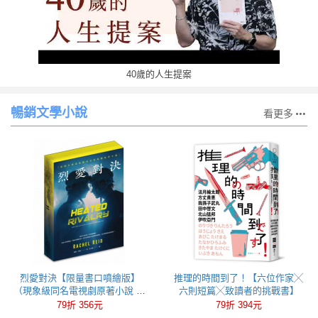
40歲的人生提案
暢銷文學小說
看更多
烈愛對決【限量書口噴繪版】
推理的時間到了！【六位作家╳
（現象級同名電視劇原著小說 全
六則短篇╳致讀者的挑戰書】
球冰球羅曼史狂潮代表作）
79折 356元
79折 394元