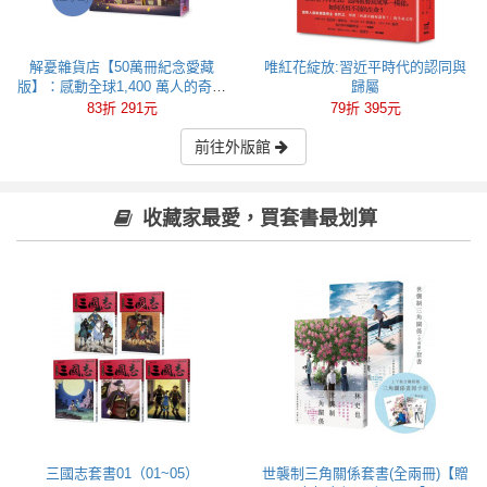
解憂雜貨店【50萬冊紀念愛藏
唯紅花綻放:習近平時代的認同與
版】：感動全球1,400 萬人的奇蹟
歸屬
之書，東野圭吾最令人感動落淚
83折 291元
79折 395元
的作品！
前往外版館
收藏家最愛，買套書最划算
三國志套書01（01~05）
世襲制三角關係套書(全兩冊)【贈