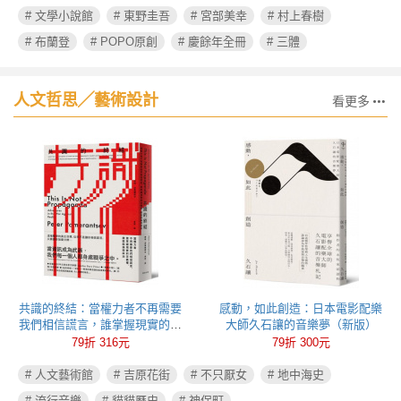
# 文學小說館
# 東野圭吾
# 宮部美幸
# 村上春樹
# 布蘭登
# POPO原創
# 慶餘年全冊
# 三體
人文哲思╱藝術設計
看更多
共識的終結：當權力者不再需要
感動，如此創造：日本電影配樂
我們相信謊言，誰掌握現實的定
大師久石讓的音樂夢（新版）
義權，誰就能操控政治
79折 316元
79折 300元
# 人文藝術館
# 吉原花街
# 不只厭女
# 地中海史
# 流行音樂
# 貓貓歷史
# 神保町