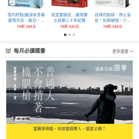
回
雪的終點(暖淚系青春
就是要躁反：臺灣獨
自律的陷阱：停止盲
愛情天后‧晨羽，全
立音樂三十年紀實
從，別再硬撐，少做
新加筆黑暗純愛系列
一點，成就更多
79折 284元
79折 442元
79折 340元
最終曲！)
每月必讀選書
更多選書
當戰爭降臨，你該當個軍人，還是父親？