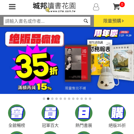
0
限量預購
全館暢榜
冠軍百大
熱門書展
絕版35折