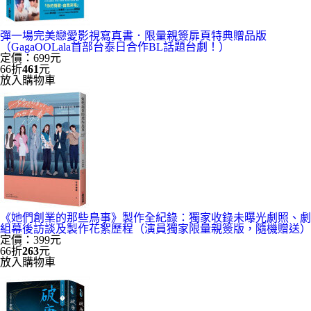
彈一場完美戀愛影視寫真書．限量親簽扉頁特典贈品版
（GagaOOLala首部台泰日合作BL話題台劇！）
定價：699元
66折
461
元
放入購物車
《她們創業的那些鳥事》製作全紀錄：獨家收錄未曝光劇照、劇
組幕後訪談及製作花絮歷程（演員獨家限量親簽版，隨機贈送）
定價：399元
66折
263
元
放入購物車