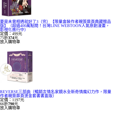
要是未曾相遇就好了3（完）【限量盒裝作者親簽扉頁典藏贈品
版】（超過400萬點閱！台灣LINE WEBTOON人氣原創漫畫，
影視化進行中）
定價：499元
75折
374
元
放入購物車
REVERSE三部曲（暢銷言情名家鏡水全新奇情魔幻力作，限量
作者親簽扉頁燙金套書書盒版）
定價：1197元
66折
790
元
放入購物車