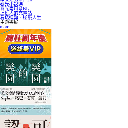
春光小說選
春光南風系BL
上班人的充電站
看透運勢，逆襲人生
主題書展
more