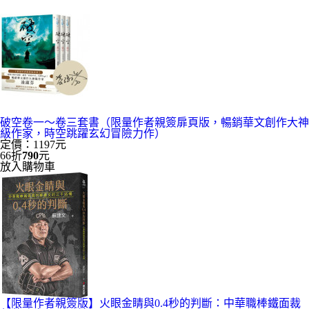
破空卷一～卷三套書（限量作者親簽扉頁版，暢銷華文創作大神
級作家，時空跳躍玄幻冒險力作）
定價：1197元
66折
790
元
放入購物車
【限量作者親簽版】火眼金睛與0.4秒的判斷：中華職棒鐵面裁