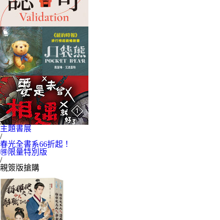
主題書展
/
春光全書系66折起！
🉐限量特別版
/
親簽版搶購