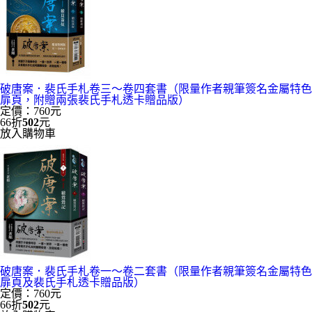
破唐案．裴氏手札卷三～卷四套書（限量作者親筆簽名金屬特色
扉頁，附贈兩張裴氏手札透卡贈品版）
定價：760元
66折
502
元
放入購物車
破唐案．裴氏手札卷一～卷二套書（限量作者親筆簽名金屬特色
扉頁及裴氏手札透卡贈品版）
定價：760元
66折
502
元