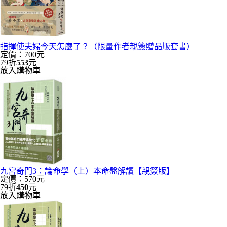
指揮使夫婦今天怎麼了？（限量作者親簽贈品版套書）
定價：700元
79折
553
元
放入購物車
九宮奇門3：論命學（上）本命盤解讀【親簽版】
定價：570元
79折
450
元
放入購物車