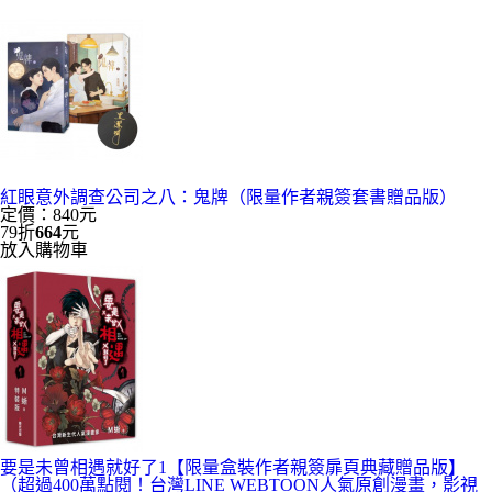
紅眼意外調查公司之八：鬼牌（限量作者親簽套書贈品版）
定價：840元
79折
664
元
放入購物車
要是未曾相遇就好了1【限量盒裝作者親簽扉頁典藏贈品版】
（超過400萬點閱！台灣LINE WEBTOON人氣原創漫畫，影視