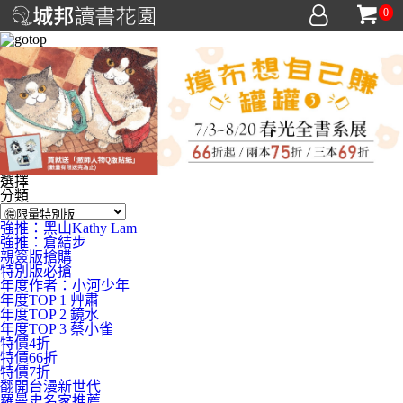
0
選擇
分類
強推：黑山Kathy Lam
強推：倉結步
親簽版搶購
特別版必搶
年度作者：小河少年
年度TOP 1 艸肅
年度TOP 2 鏡水
年度TOP 3 蔡小雀
特價4折
特價66折
特價7折
翻開台漫新世代
羅曼史名家推薦