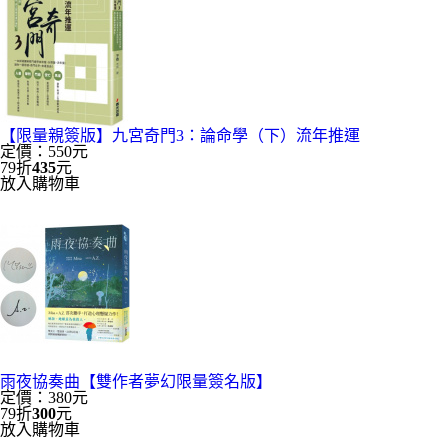
【限量親簽版】九宮奇門3：論命學（下）流年推運
定價：550元
79折
435
元
放入購物車
雨夜協奏曲【雙作者夢幻限量簽名版】
定價：380元
79折
300
元
放入購物車