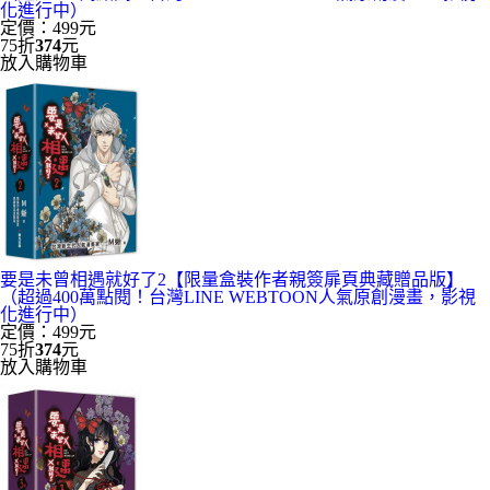
化進行中）
定價：499元
75折
374
元
放入購物車
要是未曾相遇就好了2【限量盒裝作者親簽扉頁典藏贈品版】
（超過400萬點閱！台灣LINE WEBTOON人氣原創漫畫，影視
化進行中）
定價：499元
75折
374
元
放入購物車