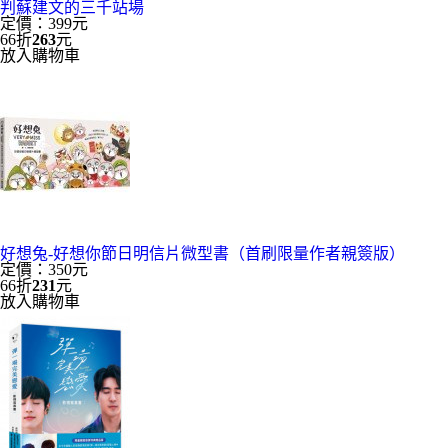
判蘇建文的三千站場
定價：399元
66折
263
元
放入購物車
好想兔-好想你節日明信片微型書（首刷限量作者親簽版）
定價：350元
66折
231
元
放入購物車