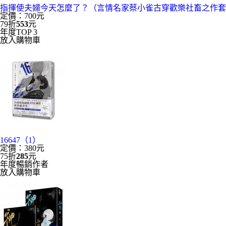
指揮使夫婦今天怎麼了？（言情名家蔡小雀古穿歡樂社畜之作套
定價：700元
79折
553
元
年度TOP 3
放入購物車
16647（1）
定價：380元
75折
285
元
年度暢銷作者
放入購物車