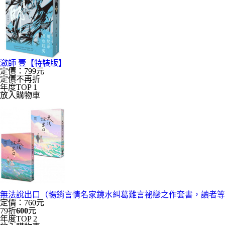
瀲師 壹【特裝版】
定價：799元
定價不再折
年度TOP 1
放入購物車
無法說出口（暢銷言情名家鏡水糾葛難言祕戀之作套書，讀者等
定價：760元
79折
600
元
年度TOP 2