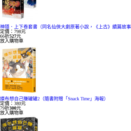
神隱．上下卷套書（同名仙俠大劇原著小說，《上古》續篇故事
定價：798元
66折
527
元
放入購物車
摸布想自己賺罐罐2（隨書附贈「Snack Time」海報）
定價：380元
79折
300
元
放入購物車