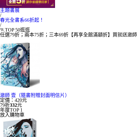
主題書展
/
春光全書系66折起！
/
🏃TOP 50逛逛
任選79折；兩本75折；三本69折【再享全館滿額折】買就送瀲
瀲師 壹（隨書附贈封面明信片）
定價：420元
79折
332
元
年度TOP 1
放入購物車