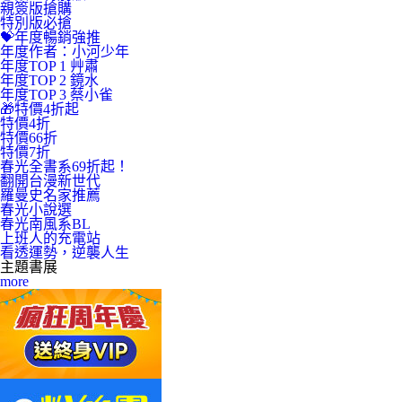
親簽版搶購
特別版必搶
💝年度暢銷強推
年度作者：小河少年
年度TOP 1 艸肅
年度TOP 2 鏡水
年度TOP 3 蔡小雀
🎁特價4折起
特價4折
特價66折
特價7折
春光全書系69折起！
翻開台漫新世代
羅曼史名家推薦
春光小說選
春光南風系BL
上班人的充電站
看透運勢，逆襲人生
主題書展
more