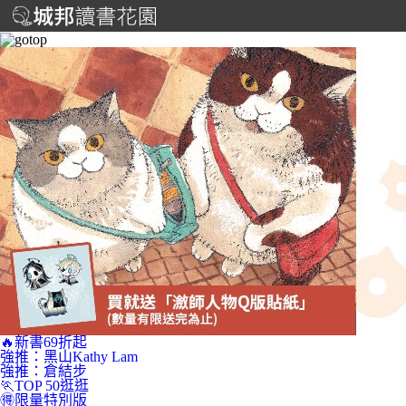
🔥新書69折起
強推：黑山Kathy Lam
強推：倉結步
🏃TOP 50逛逛
🉐限量特別版