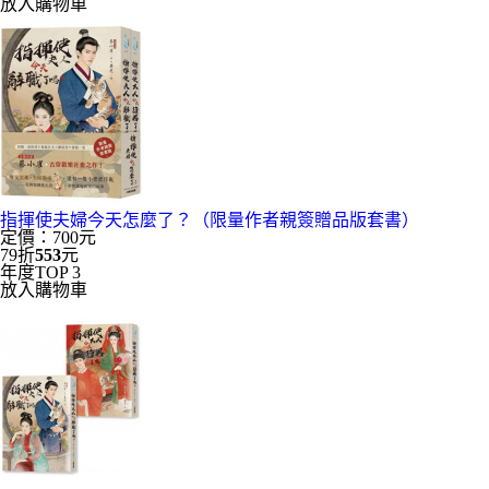
放入購物車
指揮使夫婦今天怎麼了？（限量作者親簽贈品版套書）
定價：700元
79折
553
元
年度TOP 3
放入購物車