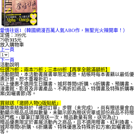
愛情往返1（韓國網漫百萬人氣ABO作，無聖光火辣開車！）
定價：399元
79折
315
元
放入購物車
上一頁
下一頁
活動說明
任選79折；兩本75折；三本69折【再享全館滿額折】
活動期間，本活動書展書單限定優惠。結帳時每本書籍以最低優
惠計算，恕不重複折扣。
以上優惠不適用生日購書、城邦尊閱6折購、6折購書、預購書、
漫畫館、影音及非書產品、不再折扣商品、特價書及特殊折購專
案(如曬書節)等。
買就送「瀲師人物Q版貼紙」
購物車結帳時於「確認訂單」步驟（未完成），尚有贈送量會自
動顯示贈品品項與數量，未顯示即為贈送完畢或部份商品不符贈
送門檻。(單筆訂單限送一次，贈品數量有限，送完為止)
贈品優惠限定於書展活動內之商品，且不適用贈書、紅利換書、
城邦尊閱6折購、6折購書、特殊優惠及特殊折扣方案(如曬書節)
等。