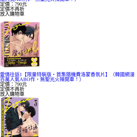
定價：790元
定價不再折
放入購物車
愛情往返1【限量特裝版・首集隨機費洛蒙香氛片】（韓國網漫
百萬人氣ABO作，無聖光火辣開車！）
定價：790元
定價不再折
放入購物車