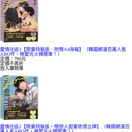
愛情往返3【限量特裝版．附贈A4海報】（韓國網漫百萬人氣
ABO作，無聖光火辣開車！）
定價：790元
定價不再折
放入購物車
愛情往返2【限量特裝版・贈戀人甜蜜依偎立牌】（韓國網漫百
萬人氣ABO作，無聖光火辣開車！）