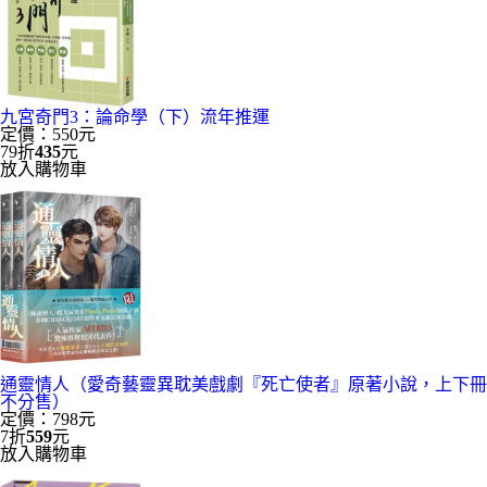
九宮奇門3：論命學（下）流年推運
定價：550元
79折
435
元
放入購物車
通靈情人（愛奇藝靈異耽美戲劇『死亡使者』原著小說，上下冊
不分售）
定價：798元
7折
559
元
放入購物車