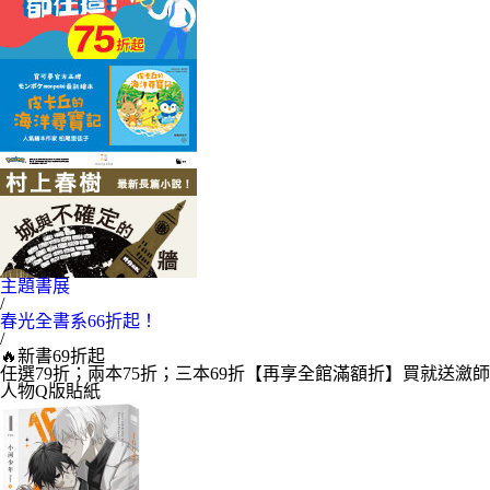
主題書展
/
春光全書系66折起！
/
🔥新書69折起
任選79折；兩本75折；三本69折【再享全館滿額折】買就送瀲師
人物Q版貼紙