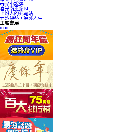
春光小說選
春光南風系BL
上班人的充電站
看透運勢，逆襲人生
主題書展
more