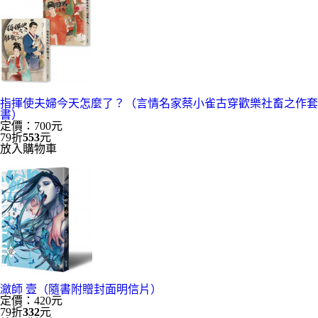
指揮使夫婦今天怎麼了？（言情名家蔡小雀古穿歡樂社畜之作套
書）
定價：700元
79折
553
元
放入購物車
瀲師 壹（隨書附贈封面明信片）
定價：420元
79折
332
元