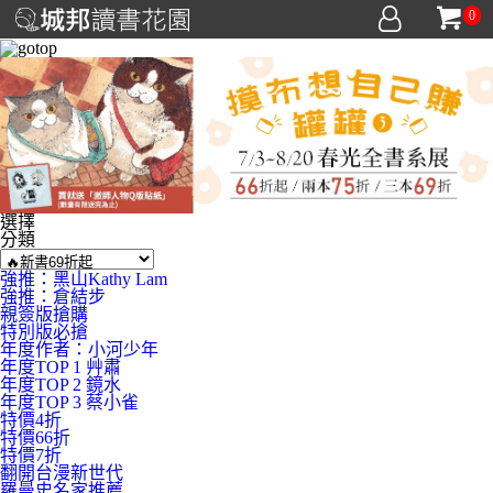
0
選擇
分類
強推：黑山Kathy Lam
強推：倉結步
親簽版搶購
特別版必搶
年度作者：小河少年
年度TOP 1 艸肅
年度TOP 2 鏡水
年度TOP 3 蔡小雀
特價4折
特價66折
特價7折
翻開台漫新世代
羅曼史名家推薦