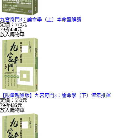
九宮奇門3：論命學（上）本命盤解讀
定價：570元
79折
450
元
放入購物車
【限量親簽版】九宮奇門3：論命學（下）流年推運
定價：550元
79折
435
元
放入購物車