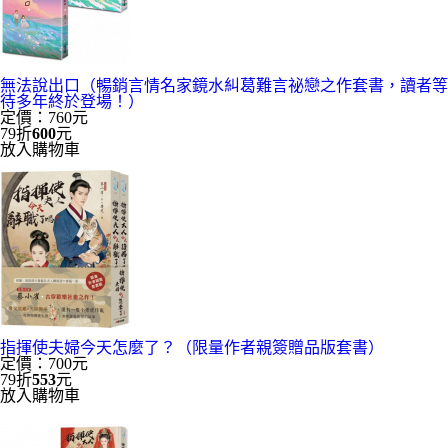
無法說出口（暢銷言情名家鏡水糾葛難言祕戀之作套書，讀者等
待多年終於登場！）
定價：760元
79折
600
元
放入購物車
指揮使夫婦今天怎麼了？（限量作者親簽贈品版套書）
定價：700元
79折
553
元
放入購物車