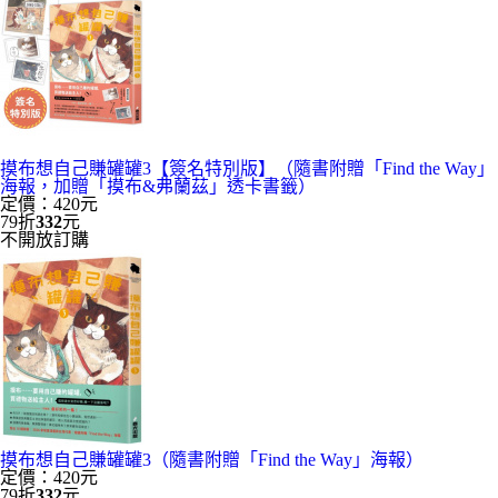
摸布想自己賺罐罐3【簽名特別版】（隨書附贈「Find the Way」
海報，加贈「摸布&弗蘭茲」透卡書籤）
定價：420元
79折
332
元
不開放訂購
摸布想自己賺罐罐3（隨書附贈「Find the Way」海報）
定價：420元
79折
332
元