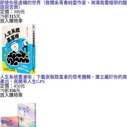
即使你是虛構的世界（救贖系青春純愛作家，淋漓寫盡暗戀的酸
甜與苦樂）
定價：399元
79折
315
元
放入購物車
人生系統重灌術：下載安裝致富者的思考邏輯，建立屬於你的高
產出、高勝率人生GPS
定價：450元
79折
356
元
放入購物車