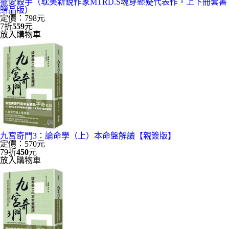
獵愛殺手（耽美新銳作家MTRD.S魂穿懸疑代表作，上下冊套書
贈品版）
定價：798元
7折
559
元
放入購物車
九宮奇門3：論命學（上）本命盤解讀【親簽版】
定價：570元
79折
450
元
放入購物車