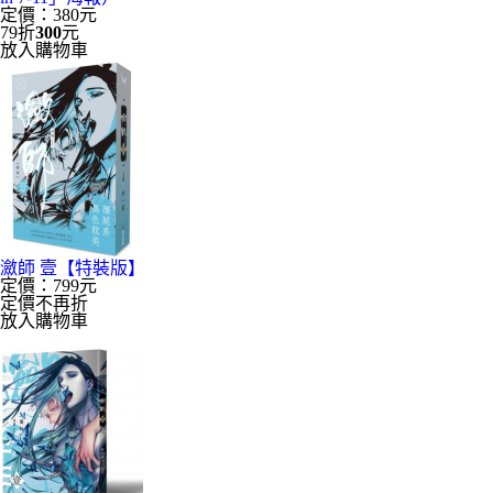
定價：380元
79折
300
元
放入購物車
瀲師 壹【特裝版】
定價：799元
定價不再折
放入購物車