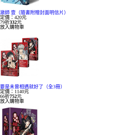
瀲師 壹（隨書附贈封面明信片）
定價：420元
79折
332
元
放入購物車
要是未曾相遇就好了（全3冊）
定價：1140元
66折
752
元
放入購物車