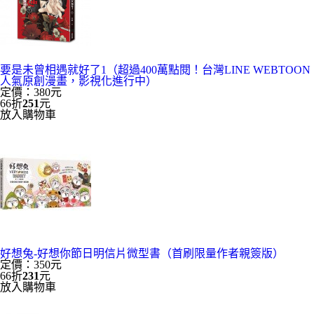
要是未曾相遇就好了1（超過400萬點閱！台灣LINE WEBTOON
人氣原創漫畫，影視化進行中）
定價：380元
66折
251
元
放入購物車
好想兔-好想你節日明信片微型書（首刷限量作者親簽版）
定價：350元
66折
231
元
放入購物車