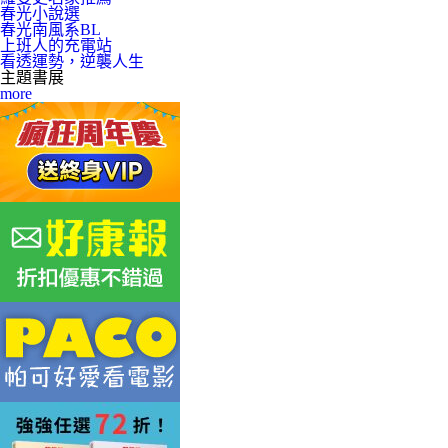
春光小說選
春光南風系BL
上班人的充電站
看透運勢，逆襲人生
主題書展
more