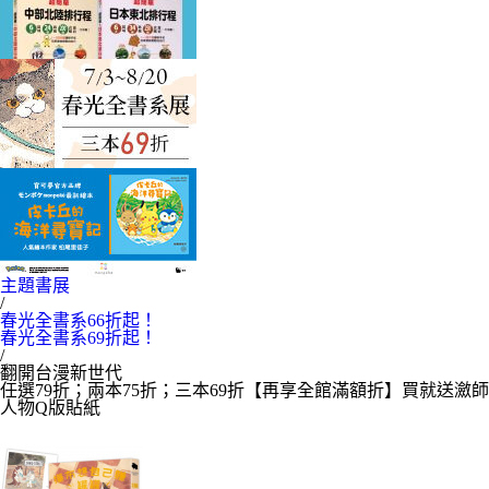
主題書展
/
春光全書系66折起！
春光全書系69折起！
/
翻開台漫新世代
任選79折；兩本75折；三本69折【再享全館滿額折】買就送瀲師
人物Q版貼紙