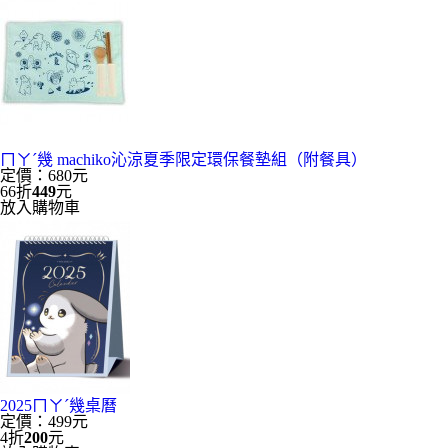
ㄇㄚˊ幾 machiko沁涼夏季限定環保餐墊組（附餐具）
定價：680元
66折
449
元
放入購物車
2025ㄇㄚˊ幾桌曆
定價：499元
4折
200
元