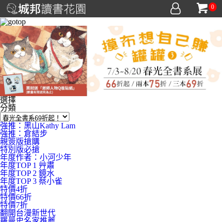
0
選擇
分類
強推：黑山Kathy Lam
強推：倉結步
親簽版搶購
特別版必搶
年度作者：小河少年
年度TOP 1 艸肅
年度TOP 2 鏡水
年度TOP 3 蔡小雀
特價4折
特價66折
特價7折
翻開台漫新世代
羅曼史名家推薦