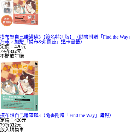
摸布想自己賺罐罐3【簽名特別版】（隨書附贈「Find the Way」
海報，加贈「摸布&弗蘭茲」透卡書籤）
定價：420元
79折
332
元
不開放訂購
摸布想自己賺罐罐3（隨書附贈「Find the Way」海報）
定價：420元
79折
332
元
放入購物車