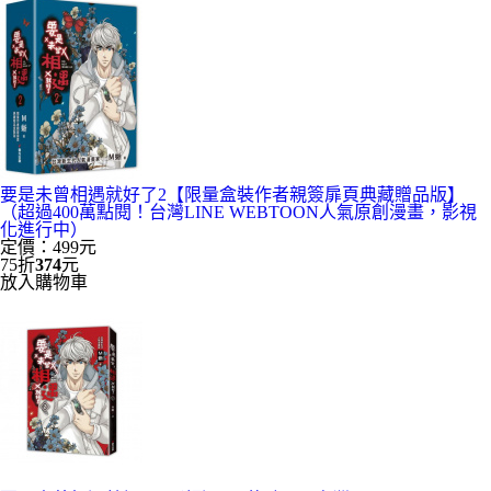
要是未曾相遇就好了2【限量盒裝作者親簽扉頁典藏贈品版】
（超過400萬點閱！台灣LINE WEBTOON人氣原創漫畫，影視
化進行中）
定價：499元
75折
374
元
放入購物車