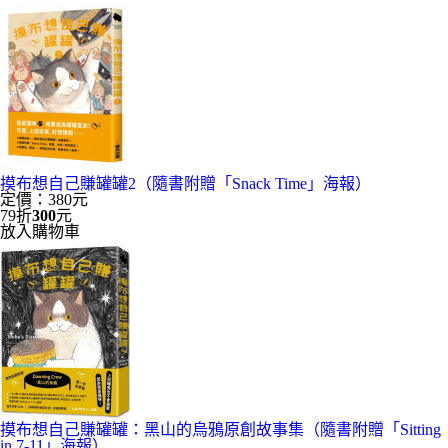
摸布想自己賺罐罐2（隨書附贈「Snack Time」海報）
定價：380元
79折
300
元
放入購物車
摸布想自己賺罐罐：黑山的烏鴉原創故事集（隨書附贈「Sitting
in 7-11」海報）