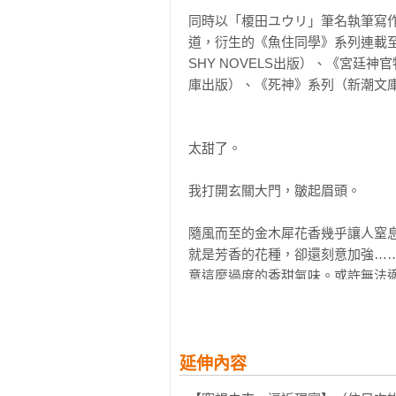
同時以「榎田ユウリ」筆名執筆寫作
譯後記  BL與科幻：現實與虛擬
道，衍生的《魚住同學》系列連載
SHY NOVELS出版）、《宮
庫出版）、《死神》系列（新潮文庫n
太甜了。

我打開玄關大門，皺起眉頭。

隨風而至的金木犀花香幾乎讓人窒
就是芳香的花種，卻還刻意加強…
意這麼過度的香甜氣味。或許無法適
「這雙鞋會造成您的不適。」

一道沉穩的聲音叫住了我。

延伸內容