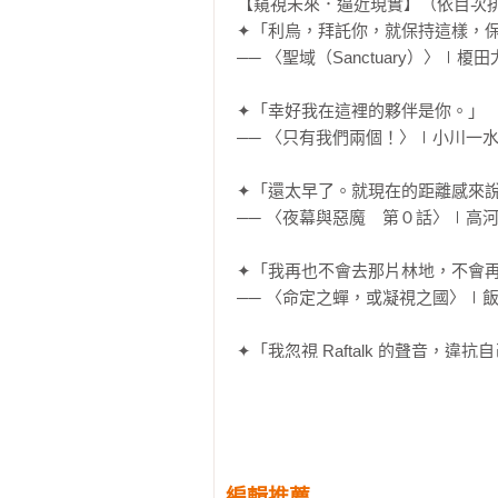
【窺視未來．逼近現實】（依目次排
「這雙鞋款不合西奧先生的腳，建議
✦「利烏，拜託你，就保持這樣，保
── 〈聖域（Sanctuary）〉∣榎田
我扶著門轉過頭，雖然沒有人也就毫
✦「幸好我在這裡的夥伴是你。」

「沒關係，我喜歡它的設計。」

── 〈只有我們兩個！〉∣小川一水
「原來如此。古典的綁帶皮鞋確實
✦「還太早了。就現在的距離感來說
害，您的右腳踝已經出現發炎反應了
── 〈夜幕與惡魔　第０話〉∣高河
我早就察覺到了。

✦「我再也不會去那片林地，不會再
── 〈命定之蟬，或凝視之國〉∣飯糰
近似發熱與發癢的疼痛從腳踝傳來。
✦「我忽視 Raftalk 的聲音，違
只要立刻脫掉鞋子，就不會更惡化
── 〈相親相愛☆Raftalk〉∣竹田人
在我眼前。

✦「那傢伙忘不了我的味道。只要風
「是否需要請專業師傅駐店的店家為
── 〈等待風起之日〉∣琴柱遙

「也是呢，謝謝你，LB。不過我今
編輯推薦