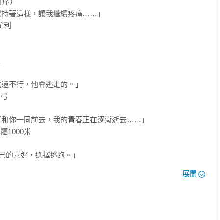
序）

尺寸再增大兩號。」

持著這樣，讓我繼續疼痛……」

尤利

無回頭的必要，但還是下意識看往音響的方向回道：



是難以入手的珍品，也相當適合您。但尺寸不合的鞋子對健康有
還不行，他會逃走的。」

。」

弓

和你一同前去，我的青春正在逐漸逝去……」

1000米



抗自己的喜好，選擇逃跑。」

了吧。我都明白。一隻飛蟲從敞開的大門鑽了進來，搖搖晃晃地飛
造

展開
將我的氣味吹到他身邊，他就能順著風找到我。」

您撐大鞋子？」

天的心情就是想穿這雙鞋。」
