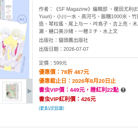
作者：
《SF Magazine》編輯部
、
榎田尤利(E
Yuuri)
、
小川一水
、
高河弓
、
飯糰1000米
、
竹
造
、
琴柱遙
、
尾上与一
、
吟鳥子
、
吉上亮、木
瀨、樋口美沙緒、一穂ミチ、水上文
出版社：
貓頭鷹出版社
出版日期：2026-07-07
定價：599元
優惠價：78折 467元
優惠截止日：2026年8月20日止
書虫VIP價：449元，
贈紅利22點
書虫VIP紅利價：426元
(更多VIP好康)