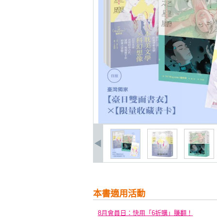
本書適用活動
8月會員日：快用「6折購」賺翻！