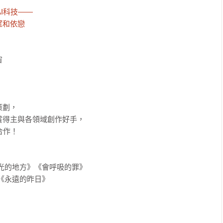
I科技——

望和依戀


劃，

得主與各領域創作好手，

作！

光的地方》《會呼吸的罪》

《永遠的昨日》
