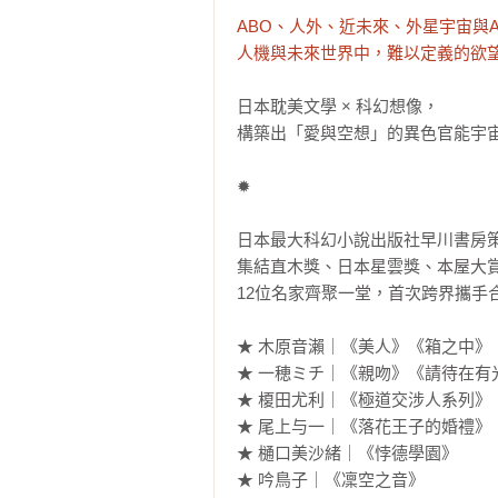
ABO、人外、近未來、外星宇宙與A
人機與未來世界中，難以定義的欲
日本耽美文學 × 科幻想像，

構築出「愛與空想」的異色官能宇宙
✹

日本最大科幻小說出版社早川書房策
集結直木獎、日本星雲獎、本屋大賞
12位名家齊聚一堂，首次跨界攜手合
★ 木原音瀨｜《美人》《箱之中》

★ 一穂ミチ｜《親吻》《請待在有
★ 榎田尤利｜《極道交涉人系列》
★ 尾上与一｜《落花王子的婚禮》

★ 樋口美沙緒｜《悖德學園》

★ 吟鳥子｜《凜空之音》
