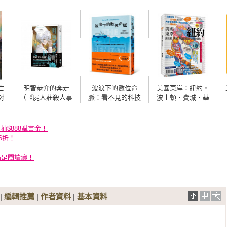
亡
明智恭介的奔走
波浪下的數位命
美國東岸：紐約‧
封
（《屍人莊殺人事
脈：看不見的科技
波士頓‧費城‧華
球
件》外傳）
與國安戰線，海底
盛頓特區‧尼加拉
人氣
電纜與我們的生活
瀑布
奇
再抽$888購書金！
‧
6折！
美
滿足閱讀癮！
|
編輯推薦
|
作者資料
|
基本資料