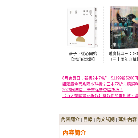
莊子，從心開始
睡魔特典三：死
【增訂紀念版】
（三十周年典藏
肆：陶養鬆柔，習
面紀念版）【全
慣自然
Netflix TOP 1 
影集同名原作，
8月會員日：新書2本74折；$1199折$200
幻文學大師尼爾
貓頭鷹全書系兩本74折；三本72折；精選6
蓋曼最知名經典
2026周年慶／新書強勢登場75折！
漫代表作】
【百大暢銷書75折起】挑起你的求知欲，
內容簡介
|
目錄
|
內文試閱
|
延伸內容
內容簡介