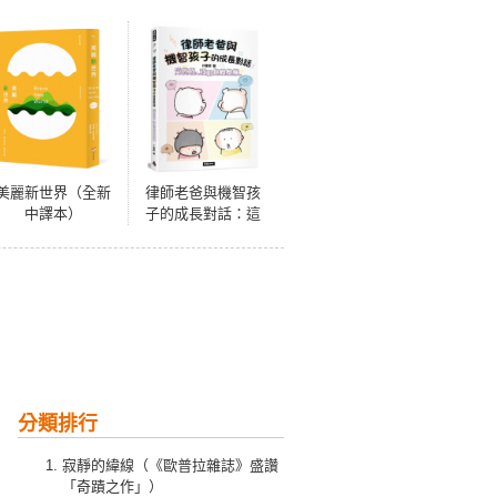
美麗新世界（全新
律師老爸與機智孩
中譯本）
子的成長對話：這
世界，我陪你慢慢
懂
分類排行
寂靜的緯線（《歐普拉雜誌》盛讚
「奇蹟之作」）