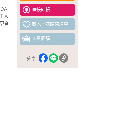
DA
直接結帳
田人
原音
放入下次購買清單
大量團購
分享: