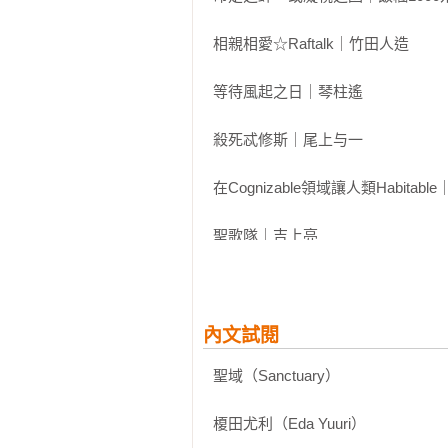
才和他的助手，試圖打造一個「男生
相親相愛☆Raftalk｜竹田人造

這些故事精選自早川書房發行的科幻雜
評，而本書則在此基礎上，另外新增
等待風起之日｜琴柱遙

說與2篇漫畫。作品橫跨遙遠未來、
情感的無限可能，所有關於「愛」
殺死忒修斯｜尾上与一

子愛構築的美麗虛構世界中一次滿足
在Cognizable領域讓人類Habitab
▍揪心推薦（依姓名筆畫排序）

ami亞海——作家

聖歌隊｜吉上亮

林新惠——科幻小說家

黃思蜜——留守番工作室

斷｜木原音瀨

碰碰俺爺——BL小說家

就算你在一億年後｜樋口美沙緒

內文試閱
▍臺灣獨家限定

☆ 臺日雙面書衣 × 限量收藏書卡 ☆

聖域（Sanctuary）

BL｜ 一穂ミチ

1. 書衣正反兩面分別由「中村明
宙。

榎田尤利（Eda Yuuri）

解說  BL科幻宣言：「BL科幻」是
2. 隨書附贈「中村明日美子」繪