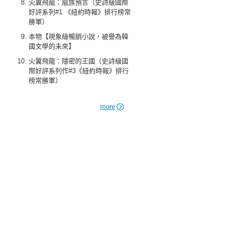
火翼飛龍：龍族預言（史詩級國際
好評系列#1 《紐約時報》排行榜常
勝軍）
本物【現象級暢銷小說，被譽為韓
國文學的未來】
火翼飛龍：隱密的王國（史詩級國
際好評系列作#3《紐約時報》排行
榜常勝軍）
more