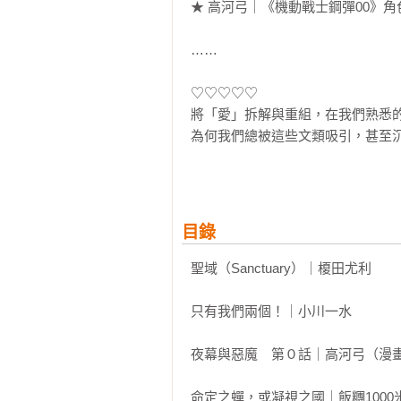
★ 高河弓｜《機動戰士鋼彈00》角
……

♡♡♡♡♡

將「愛」拆解與重組，在我們熟悉的
為何我們總被這些文類吸引，甚至
浪漫也最殘酷的全新故事集。

♡♡♡♡♡

背對即將滅亡的一切，忘掉無法歸去
目錄
如果我們肉體潰爛後只剩下愛的話—
聖域（Sanctuary）｜榎田尤利

在徹底排除暴力與衰老的系統監控
西裝男子與女裝男大生困在宇宙船上
只有我們兩個！｜小川一水

美軍男子的探訪，邂逅了美麗的青年
是否仍擁有自由意志？而渣男在與
夜幕與惡魔　第０話｜高河弓（漫畫
聽？還是無法面對的自我？為了抵
般的愛戀；在遠離地球的宇宙盡頭
命定之蟬，或凝視之國｜飯糰1000米