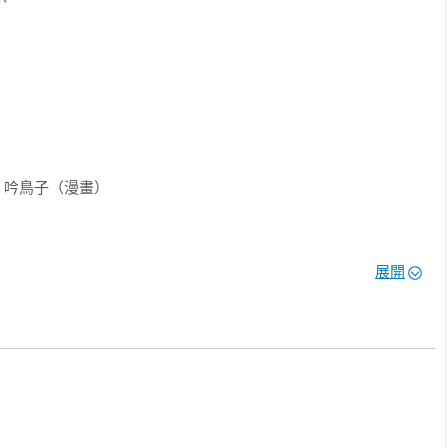
只會愛上男生」的世界……

誌《SF Magazine》「BL與科幻」特輯，當時一出版便廣受好
了解說與兩篇全新創作。書中收錄了12篇故事，包含10篇短篇小
宇宙深處、虛擬世界與非人類文明等，在廣闊的科幻想像中描繪BL
的想像——浪漫、曖昧、萌、驚悚、揪心與悲戀，都能在這個由男
。

le｜吟鳥子（漫畫）

展開
日美子」與「每日青菜」繪製，讓人自由穿梭在愛與空想的多重宇
一種敘事類型｜水上文

製收藏書卡，獻上跨越人機界線的唯美愛戀。