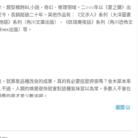
，類型橫跨BL小說、奇幻、推理領域。二○○○年以《夏之鹽》出
的分界、或沒有分界｜丁安品
至今，長銷超過二十年。其他作品有：《交涉人》系列（大洋圖書
廷神官物語》系列（角川文庫出版）、《妖琦庵夜話》系列（角川恐怖文
ex出版）等。

息。就算是品種改良的成果，真的有必要這麼誇張嗎？金木犀本來
…不過，人類的嗅覺很快就會對這種氣味習以為常。多數人不會在
應的我才是少數派吧。

展開