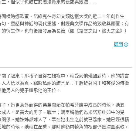
生，但似乎也敗亡於魔法帶來的衰頹與毀滅……

時間橫跨娜歐蜜‧諾維克在奇幻文類迭獲大獎的近二十年創作生
奇幻、童話與神話的現代重述、對經典文學作品的致敬與顛覆；有
）的衍生作，也有後續發展為長篇（如《霜雪之銀，焰火之金》）
幻想國度。

展開
冒險、體驗生活的時空，〈庫赫利俄堡〉裡有藏身中世紀城堡的命
貴族在無意中孵育了龍蛋、〈宵禁時刻〉有一對吵架的魔法學院宿
嗜酒且失言不斷的仙子、〈埋藏的迷宮〉裡有暗中利用神蹟反抗殘
發生在原創的世界架構下，有的則展現了豐富多樣的靈感取材來源
子關了起來；那孩子自從在襁褓中，就受到他殘酷對待。他的謊言
經典──與巧妙的詮釋角度。

。人人信以為真、竊竊私語的謊言是：王后背著國王和英俊的侍衛
他男人的兒子繼承他的王位。

場的角色對抗著他們原先被魔法、詛咒或身世所註定的命運，不論
迷航〉的汪洋或〈點銀成金〉的雪國，不論是勇往直前或徬徨迷
孩子，她更意外而得的弟弟開始在帕希菲腹中成長的時候，她五
人生道路，用足跡寫下的篇章是給大人的另類童話、是女性突破傳
大成人，是高大的男子、戰士；朝臣稱他們為米諾斯壯如牛的兒
曲，也是關於想像與創作本身的深沉寓言。

無關係。她姊姊都嫁人了，早在她出生之前就已離家。她已經很精
墜地的時候，她就在產房。那時他額前犄角的根部仍然渾圓柔軟，
合，而是母集合。我之所以喜歡奇幻，是因為我能全權控制舞臺，