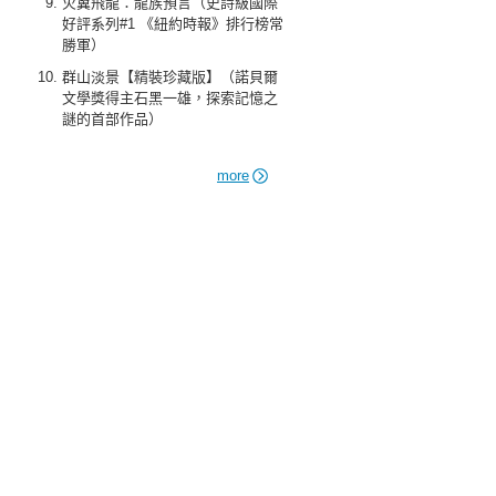
火翼飛龍：龍族預言（史詩級國際
好評系列#1 《紐約時報》排行榜常
勝軍）
群山淡景【精裝珍藏版】（諾貝爾
文學獎得主石黑一雄，探索記憶之
謎的首部作品）
more