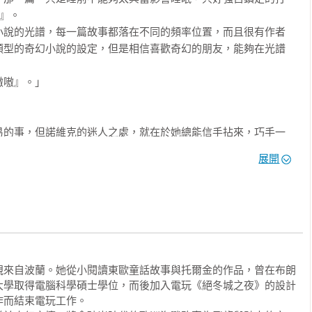
雅德妮的生日，會有人來帶著她爬下灰撲撲的山丘去王宮晉見國
』。

度隨她一起增長，現在她有七條了，最短那條緊貼著頸子，最長那
小說的光譜，每一篇故事都落在不同的頻率位置，而且很有作者
彌補囚禁她，而以鏈子累積的嫁妝。

類型的奇幻小說的設定，但是相信喜歡奇幻的朋友，能夠在光譜
真實。而人們會看到她在第一道曙光中從地裡爬出來，他們會朝她
她獨處，她總是由保母或女僕帶進去，她們嚴厲警告她，別求父王
為大祭司，克里特島將不會有女人像她這麼有聲望，終其一生安穩
嗷』。」

裝，只要藉著他人之口跟她說不，他就沒拒絕她。但她其實不想求
的謊言中，即使他還沒派人帶走她弟弟也一樣。

易的事，但諾維克的迷人之處，就在於她總能信手拈來，巧手一
紀漸漸夠大了，明白她父王很快就會找其他人握住她的鎖鏈。所以
那堆銀幣，數量足以做個寶冠，鑲上月亮和星星，同時妖精貴族說
盜傳說、魔法學院甚至是經典改編，書中藉由十三則風格迥異的
父親是赫利俄斯，他是克里特島最東邊那座城（日出之地）的城
展開
天，讓妳把我的白銀變成金還給我。』」

和童話給融為一體。筆法俐落精準，每個故事都迅速地把讀者帶
的海軍也無法摧毀。

在令人滿足的結尾中抽身而出，翻篇繼續下一場新的冒險。對於
體驗很特別的閱讀旅程，非常精彩！」

德妮說：「妳這年紀不該這麼傻了。克里特王需要海神眷顧。如果
說服自己，他沒那麼不可或缺；我孤伶伶的比較好。』他微笑了，
會用鮮血換回眷顧，而且不會只要他的血就好。你弟弟和我，甚至
，我有很多閒暇可以思考，成功騙過自己是多麼諷刺的一件事，倫
，米諾陶小心地從她手中抽出他的大手（他才七歲，卻已經明白他
。』」

壞，但是這本裡收錄的我全都喜歡，還有幾篇尤其愛不釋手。已
披上沉重的寬帽斗篷，走向等在外面的侍衛。阿麗雅德妮替他縫了
享受這本書，因為有好幾篇是設定在和舊作相同的世界觀，但即
間散步。

親來自波蘭。她從小閱讀東歐童話故事與托爾金的作品，曾在布朗
這些故事。」──海瑟‧佛賽特（《艾蜜莉的精靈百科》作者）

大學取得電腦科學碩士學位，而後加入電玩《絕冬城之夜》的設計
一桶桶材料，像徒手揉捏一把把麵粉和水，燒陶之後，黏土表面有
而結束電玩工作。

瑞司是他的奴隸侍衛，都是買來的戰士，家鄉在遙遠的國度，遠到不