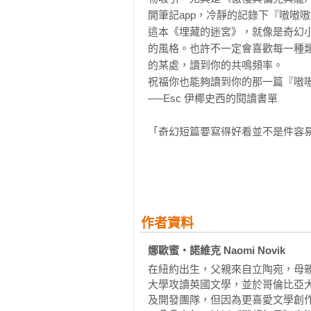
父王沒來看過他們。不過每年阿麗
『我餓了。』龍毫無悔意地說。」

開筆記app，冷靜的記錄下『嗷嗷嗷
王，得到又一條金項鍊。項鍊的長
這本《埋藏的迷宮》，就像是奇幻
條垂在她日益豐滿的胸前。那是為了
〈埋藏的迷宮〉

的風格。也許不一定會喜歡每一種
「謊言會跟著她從地底浮現，化為
的某處，讀到你的共鳴頻率。

也是米諾斯唯一的道歉。他避免和
下跪。她父王也會跪下；他會封她
祝福你也能夠讀到你的那一篇『嗷嗷
放她出來、住在宮裡。好像他想假
而強大。」

──Esc 伊椰史西的閱讀書單

他。她不想住在宮裡，活在父王與他
〈點銀成金〉

「奇幻短篇要寫得好看並不是件容
她開始擔心自己被帶走；那年她年
「我跪下來打開箱子。我看著箱裡
揮就帶來各種奇想。希臘神話、海
她已經想去找她外公了。帕希菲的
話了，聲音有如歌唱：『這次給妳七
短篇，巧妙將民間傳說、奇幻故事
主，握有實權，他的要塞就連米諾斯
往一個鮮活的世界，沉浸其中，並
〈乏味人生〉

喜愛奇幻小說的讀者而言，會是一場
但帕希菲搖搖頭，淡淡地對阿麗雅
「『我希望我不會離不開他，於是
──IG說書人 推書手L

祭司發現你父王不再受眷顧，他們
作者資料
又是那種諷刺的神情。『從此以後
妳都很可能被送上祭壇。」她說完
敦所有罪犯絞盡腦汁都很難誤導我呢
「大部分的短篇小說集都是有好有
娜歐蜜‧諾維克 Naomi Novik
不小心的話，多麼容易傷到人），
經讀過諾維克一些作品的人會特別
那件斗篷，好在夜裡和他一起在丘陵
在紐約出生，父親來自立陶宛，母
〈七城〉

使完全沒有看過她的書也還是能掌握
大學攻讀英國文學，並於哥倫比亞
「製陶師必須不斷處理他們拿到的
及開發團隊，但因為更喜愛文學創作
米諾斯派了歐瑞司來帶走他──歐