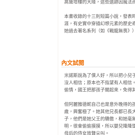
高聳塔樓的大陸，這些遺跡因魔法而
本書收錄的十三則短篇小說，發表
涯，有史實中穿插幻想元素的歷史
她過去著名系列（如《戰龍無畏》
的雛型故事，還有更多她筆下全新的
每則短篇都是一個值得在其中探索
運女神、〈征服者芬奇〉裡有浪蕩
內文試閱
舍室友、〈六福臨門〉有一群貪吃
暴君父的古希臘公主……有的故事
米諾斯說為了僕人好，所以把小兒
──包括神話傳說、歷史人物、文學
沒人相信；原本也不指望有人相信
偷情，國王把那孩子關起來，免得其
在這些風貌多變的幻想世界裡，登
身在〈離家七年〉的異星、〈虛海
但阿麗雅德妮自己也是意外晚得的
失，他們都冒險為自己追尋未知的
歲，興奮極了。她其他兄長都已長
統的探險壯遊、是恢宏史詩的幽微插
子，他們是她父王的驕傲，和她毫
明，很會偷偷摸摸，所以嬰兒隆隆
「其實奇幻小說並不是小說的子集
母后的侍女放聲尖叫。
