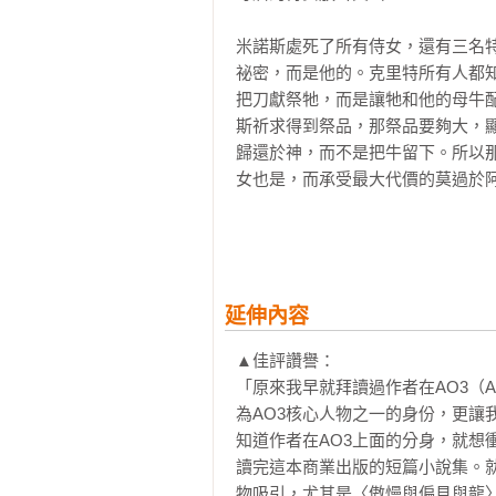
場景高興建構多少就建多少，而且
的完整世界，然後述說那設定下的
米諾斯處死了所有侍女，還有三名
迴，請多包涵。」──摘自作者序言

祕密，而是他的。克里特所有人都
把刀獻祭牠，而是讓牠和他的母牛
▲收錄篇章：

斯祈求得到祭品，那祭品要夠大，
歸還於神，而不是把牛留下。所以
〈阿拉敏塔小姐：雙龍號沉沒記〉

女也是，而承受最大代價的莫過於阿
「要說阿拉敏塔不想要什麼，比較
犯，或高貴的淑女，或船長的愛人
阿麗雅德妮父王的手下把米諾陶帶
當船長，掌握自己的人生；她想要的
了，她弟弟害怕又沉默，緊握她的
鼻子兩旁，巨大漆黑的牛眼水汪汪。
〈宵禁時刻〉

延伸內容
「她知道大部分巫師會嗤之以鼻，
他們和母后與幾個怯懦的僕人住在
還真心相信的時候找到魔法、找到
▲佳評讚譽：

下令處死的。孤塔位在遠比克諾索
的魔法就可能喚醒你的天賦，使之開
「原來我早就拜讀過作者在AO3（Arc
來的人。塔頂那層空間狹小，他們
為AO3核心人物之一的身份，更讓
弟弟的眼睛。母后通常待在下層比
〈征服者芬奇〉

知道作者在AO3上面的分身，就想
城市──神殿的紅柱、市場裡的人，
「安東尼瞪著牠。牠的頭大約和他
讀完這本商業出版的短篇小說集。
一地，而獅子……『獅子死哪去了？
物吸引，尤其是〈傲慢與偏見與龍