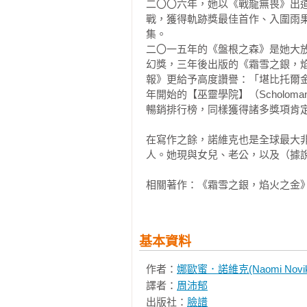
層微微乳白的光澤。成品充滿生命
「每個故事都讓我想要沉浸其中、
二〇〇六年，她以《戰龍無畏》出
大能奢望安全返鄉。他們的舌頭都
戰，獲得軌跡獎最佳首作、入圍雨
土，而他們撐不了五年就會因此喪命
裡遨遊（雖然只能神遊）。娜歐蜜
而硬了心腸。他們不怕死，也不敬
集。

事展現了她的機智、創意，還有刻劃
的頭，把他關進牢裡更不算什麼。
二〇一五年的《盤根之森》是她大
〈六福臨門〉

──Strange Horizon（科、奇幻小
他的臉，卻都怕得不敢動彈，手挪
幻獎，三年後出版的《霜雪之銀，
「闇仙子走向嬰兒，全場安靜下來
出去，看到他們一群人頭也不回，
報》更給予高度讚譽：「堪比托爾
道：『願她對力量招之即來，存於她
「整本短篇集都展示了娜歐蜜‧諾維克
著，跟著他們來到門邊，但那扇門並
年開始的【巫靈學院】（Scholo
格的技巧顯而易見，不論是古文明
暢銷排行榜，同樣獲得諸多獎項肯定。
〈鄧薩尼勳爵的茶壺〉

不費力地轉換。」

過去一整年，她看著他們建造神殿
「不論坑坑窪窪的鐵壺有什麼功效
──PopMatters（流行文化線上雜誌
沒見過那麼有趣的事。首先，祭司
在寫作之餘，諾維克也是全球最大非營利同
帶刺黑鐵絲在地上蜿蜒而來，低伏蔓
長杆子插在地上，標記地面。然後
人。她現與女兒、老公，以及（據說
「這本短篇集不僅帶舊讀者回到他
大的奴隸挖通道，深入地下二十呎
〈離家七年〉

史年代改編為奇幻版本，各自開闢了
相關著作：《霜雪之銀，焰火之金
大理石板是載貨馬車運來的。

「我只想離開那裡。翅膀很容易弄
──Polygon（電玩暨流行文化新聞網
吸收。這世界奇異而朦朧的特質和
她看不出那外型有什麼道理。工人
我留了一輩子。」

「本書有許多令人驚奇的亮點，收
一口井。她以為那之後還會有很多
基本資料
愉悅，也添上一絲苦甜參半的滋味。
條，沒房間、沒岔路。通道像迷糊
〈傲慢與偏見與龍〉

──The AU Review（澳洲獨立
作者：
娜歐蜜．諾維克(Naomi Novik
路線，一一填滿四分之一個圓，最後
「伊莉莎白完全沒意識到達西先生
譯者：
周沛郁
沒思考過暴風雨中伴著嘶叫龍隻的
出版社：
臉譜
月光下，阿麗雅德妮和米諾陶有時