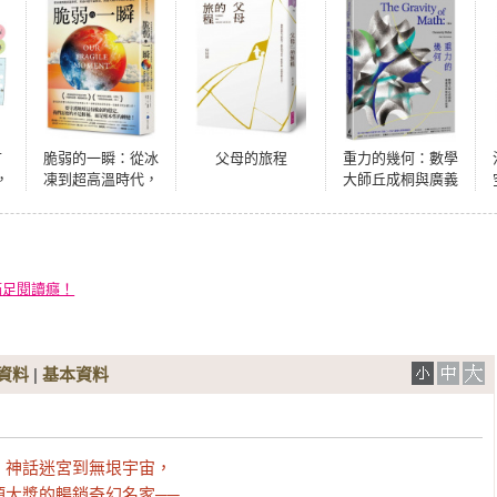
首
脆弱的一瞬：從冰
父母的旅程
重力的幾何：數學
，
凍到超高溫時代，
大師丘成桐與廣義
坡
重返45億年氣候
相對論的百年追尋
你
史，直指人類百年
量
的存亡危機
宣
）
滿足閱讀癮！
資料
|
基本資料
神話迷宮到無垠宇宙，

大獎的暢銷奇幻名家──
