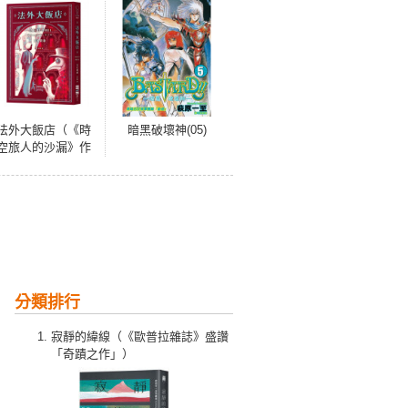
法外大飯店（《時
暗黑破壞神(05)
空旅人的沙漏》作
者全新大作，年度
最暢快動作派推理
小說）
分類排行
寂靜的緯線（《歐普拉雜誌》盛讚
「奇蹟之作」）