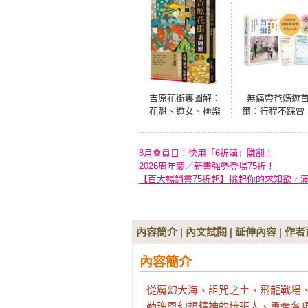
吉原花街裏圖解：
無痛帶爸媽遊
花魁、遊女、極樂
爾：行程不踩雷
夜，江戶遊廓風流
從廁所、飲食到
史【二版】
度，Ｊ人隊友給
的安心指南（限
8月會員日：快用「6折購」賺翻！
贈送好旅伴行前
2026周年慶／新書強勢登場75折！
誓卡及集點貼紙
【百大暢銷書75折起】挑起你的求知欲，
內容簡介
|
內文試閱
|
延伸內容
|
作者
內容簡介
從魔幻大海、詛咒之土、飛龍戰場、
勒瑰恩幻想精神的接班人、勇奪各項