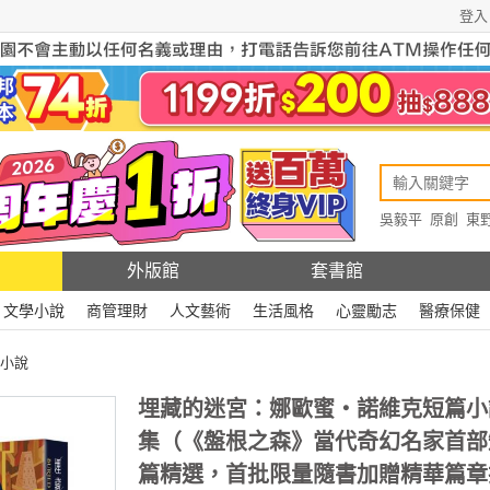
登入
吳毅平
原創
東
原創
Rewire
外版館
套書館
文學小說
商管理財
人文藝術
生活風格
心靈勵志
醫療保健
小說
埋藏的迷宮：娜歐蜜‧諾維克短篇小
集（《盤根之森》當代奇幻名家首部
篇精選，首批限量隨書加贈精華篇章