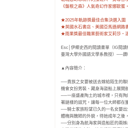
《盤根之森》人氣奇幻作家娜歐蜜‧
★2025年軌跡獎最佳合集決選入圍

★英國水石書店、美國亞馬遜網路書
★雨果獎最佳職業藝術家艾莉莎‧溫南斯
Esc│伊椰史西的閱讀書單（IG閱
臺灣大學外國語文學系教授）──讚
▲內容簡介：

──貴族之女要被送去嫁給陌生的
機會女扮男裝、藏身海盜船上展開航
──一座盛產陶土的城市裡，只有
著謎樣的詛咒，讓每一位大師都在獲
──騎士家族盼望已久的一名女嬰
體魄與醜陋的外貌，待她成年之後，
──分別身為航海家與造船匠的兩