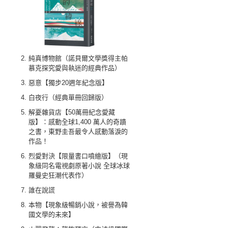
純真博物館（諾貝爾文學獎得主帕
慕克探究愛與執迷的經典作品）
惡意【獨步20週年紀念版】
白夜行（經典單冊回歸版）
解憂雜貨店【50萬冊紀念愛藏
版】：感動全球1,400 萬人的奇蹟
之書，東野圭吾最令人感動落淚的
作品！
烈愛對決【限量書口噴繪版】（現
象級同名電視劇原著小說 全球冰球
羅曼史狂潮代表作）
誰在說謊
本物【現象級暢銷小說，被譽為韓
國文學的未來】