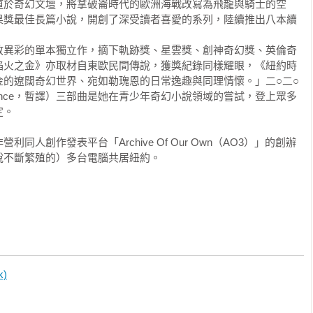
力，因此也充滿死亡。把手伸進其中的製陶師，都不願再用其他陶
慢慢享受，希望能在開始讀下一篇之前多花點時間在故事的世界
道於奇幻文壇，將拿破崙時代的歐洲海戰改寫為飛龍與騎士的空
被切掉了。他們很野蠻，因為悲慘的經歷與他們工作時看到的一切
果獎最佳長篇小說，開創了深受讀者喜愛的系列，陸續推出八本續
。」

‧諾維克能成為如此廣受喜愛的作家果然有其理由，這些短篇故
畏諸神，至少自以為不會。只要她父王下令，他們會砍了七歲男孩
令人難忘的角色與世界的能力。」

但米諾陶披著斗篷，龐大的身子沉默地出去時，他們雖然都看不見
放異彩的單本獨立作，摘下軌跡獎、星雲獎、創神奇幻獎、英倫奇
說週刊）

向劍柄。他們在阿麗雅德妮面前關上門之後，她跑上樓，從窗戶看
焰火之金》亦取材自東歐民間傳說，獲獎紀錄同樣耀眼，《紐約時
。她的腳步聲響亮得令人發毛，她在搖籃上伸出灰暗枯瘦的手，說
走在十步之外。米諾陶獨自拖著步子走在他們後面，斗篷下的頭垂
金的遼闊奇幻世界、宛如勒瑰恩的日常逸趣與同理情懷。」二○二○
掌握之中，凌駕在男人之上！』」

創造奇幻與神話世界的大師級手筆......她靈活運用各種文句風
不是門，而是地上的一個洞。

mance，暫譯）三部曲是她在青少年奇幻小說領域的嘗試，登上眾多
的四平八穩語調、維多利亞人的拘禮、水手的爆笑粗口，都能毫
 

，米諾陶在她旁邊從布簾後探出一眼窺視，他們倆都看得入迷──從
，都不會比他們壕溝外荒蕪的風景更令人難以相信。一圈圈飢渴的
）

來祝福場址，之後是建築師戴達魯斯，他在草地上走動好幾天，把
人創作發表平台「Archive Of Our Own（AO3）」的創辦
延的毒煙籠罩遍野屍骸。」

開始挖掘，花了很久的時間，因為整個計畫只有六名工人──四個高
不斷繁殖的）多台電腦共居紐約。

們熱愛的系列小說世界，更有許多其他獨立短篇故事將不同的歷
，兩個資深的跟著他們，在地板和牆面鋪下打磨漂亮的大理石板。
細節豐富、魅力迷人的小世界，考據詳實又充滿趣味。」

》
掉。迅速而疼痛地切除突出肉體的薄翼和骨架，其餘就讓身體慢慢
站）

麻木的感覺，最終都消散。我背上的疤形成兩道平行線，那兩道疤
從草地正中央開始，挖出一間圓圓的中央房間，甚至在那中間挖了
錄的短篇故事充滿創意，也常有沉靜深思的一面，除了帶給讀者
房間。沒想到，他們只從那間房間挖出一條環狀的通道，只有一
許多則故事都讓我很樂意一再回訪。」

的蛇追丟了自己的尾巴，曲曲折折。他們繼續挖了又挖，沿著那條
娛樂新聞網站）
)
把整片草地挖得千瘡百孔。

想到哪裡去了。她惟恐有損他家族的體面，因此逃離他的陪伴，從
短暫交談，可能讓達西先生徹底準確地理解她的處境和她在空軍的
會溜出去，走在通道間留下的狹窄土牆上，伸出兩手平衡身子，通