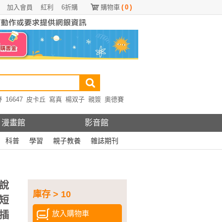
加入會員
紅利
6折購
購物車
(
0
)
野
16647
皮卡丘
寫真
楊双子
親簽
奧德賽
漫畫館
影音館
科普
學習
親子教養
雜誌期刊
說
庫存 > 10
短
放入購物車
插