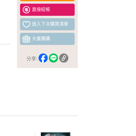
直接結帳
放入下次購買清單
大量團購
分享: