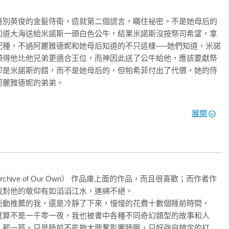
我愈來愈想用這種能力，建構非常龐大的場景、一個有著豐富歷史
故事……希望你不介意和我一起踏上探索的旅程，只是如果路徑迂
特別英俊的金髮侍衛，造就第二個謊言，瞞住祕密。不是她母后的
知道大海送給米諾斯一頭白色公牛，結果米諾斯沒按祭司希望，拿
配種，不過阿麗雅德妮和她母后知道的不只這樣──她們知道，米諾
顯得他比他兄弟更適合王位，而神因此送了公牛給他，應該要獻祭
那是米諾斯的錯，而不是她母后的，但帕希菲付出了代價，她的侍
麗雅德妮的弟弟。

簡單──她不想回家、被關進修道院，或去殖民地結婚。不想當囚
……雖然不論當時或現在，那都滿有趣的。但她真正想要的是自己
走那天，她朝母親大吼。「我們可以去找外公！」她說；她十二歲
展開
是自由。」

手，想躲在她後面，但沒有用──他已經比她高了一呎，寬大柔軟的


說世上沒有咒語或魔法能讓凡人變成巫師，但她很清楚，在夠年輕
一座塔裡。僕人有些確實被殺，但不是死於米諾陶之手，是他父王
附有魔法之物，可能開啟一扇門，然後如果你也有一點天賦，強大
斯高的丘陵間一片青翠草坪邊。那座塔原本建作瞭望臺，警戒海上
花結果。」

hive of Our Own） 作品庫上面的作品，而且很喜歡；而作者作
窗戶可以看得很遠，一路看到下方遠處的大海，大海晶瑩深邃，像
我對他的敬仰有如滔滔江水，連綿不絕。

較舒適的房間，但她上去的時候，從不看海，只看向另一邊，俯望
衝動推薦的我，還是冷靜了下來，慢慢的花費十數個睡前時間，
或群眾擠滿街道慶祝慶典；她的表情冷酷怨恨。

一樣高，綠色大眼有著細裂的瞳孔，朝他眨呀眨。蛋殼在庭院碎裂
就算不是一千零一夜，我也被書中各種不同奇幻類型的故事和人
』安東尼說。

〉那一篇。只是睡前不能夠太興奮影響睡眠，只好強自鎮定的打