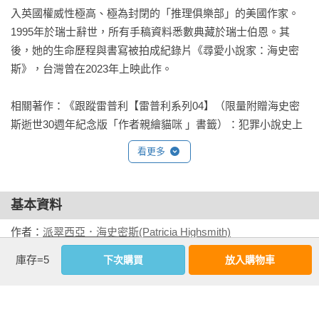
入英國權威性極高、極為封閉的「推理俱樂部」的美國作家。
海史密斯作品的顛覆性在於將讀者變成雷普利冷血邏輯的共
1995年於瑞士辭世，所有手稿資料悉數典藏於瑞士伯恩。其
犯。

後，她的生命歷程與書寫被拍成紀錄片《尋愛小說家：海史密
——英國《每日電訊報》

斯》，台灣曾在2023年上映此作。

海史密斯迫使我們重新評估理性與瘋狂、正常與異常之間的界
相關著作：《跟蹤雷普利【雷普利系列04】（限量附贈海史密
線，誘導我們認同她筆下叛逆英雄的觀點。

斯逝世30週年紀念版「作者親繪貓咪 」書籤）：犯罪小說史上
——角谷美智子，《紐約時報》知名書評家

最令人不安的經典》《雷普利遊戲【雷普利系列03】（限量附
看更多
贈海史密斯逝世30週年紀念版「作者親繪貓咪 」書籤）：犯罪
海史密斯創造了一個獨屬於她、幽閉又荒謬的世界，令讀者每
小說史上最令人不安的經典》《地下雷普利【雷普利系列02】
每踏入必提心吊膽，左右張望。

（限量附贈海史密斯逝世30週年紀念版「作者親繪貓咪」書
基本資料
——格雷安．葛林， 二十世紀英國文壇大師，著有《沉靜的美
籤）：犯罪小說史上最令人不安的經典》《天才雷普利【雷普
國人》和《愛情的盡頭》等。

作者：
派翠西亞．海史密斯(Patricia Highsmith)
利系列01】（限量附贈海史密斯逝世30週年紀念版「作者親繪
出版社：
貓頭鷹出版社
酷貓」書籤）：犯罪小說史上最令人不安的經典》《火車怪客
庫存=5
下次購買
放入購物車
欲罷不能，令人著迷……惟性格軟弱、意志不堅的讀者務請謹
城邦書號：YX0042

【限量附贈作者親繪「伴讀貓咪」精美藏書票】（海史密斯逝
慎閱讀。

ISBN：9789862628010

世30週年紀念版）：「交換殺人」的開創之作，心理驚悚的永
——《華盛頓郵報書評》

出版日期：2025-12-09

恆經典！》