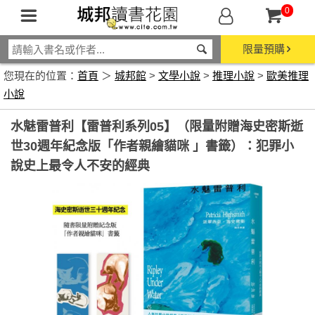
0
限量預購
您現在的位置：
首頁
＞
城邦館
>
文學小說
>
推理小說
>
歐美推理
小說
水魅雷普利【雷普利系列05】（限量附贈海史密斯逝
世30週年紀念版「作者親繪貓咪 」書籤）：犯罪小
說史上最令人不安的經典