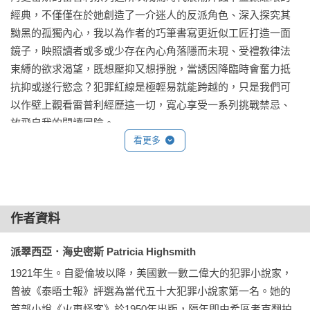
這會是徹底了結過往的契機，還是，終究逃不過的命運審判？

經典，不僅僅在於她創造了一介迷人的反派角色、深入探究其
黝黑的孤獨內心，我以為作者的巧筆書寫更近似工匠打造一面
★雷普利系列作品（依出版順序）：《天才雷普利》、《地下
鏡子，映照讀者或多或少存在內心角落隱而未現、受禮教律法
雷普利》、《雷普利遊戲》、《跟蹤雷普利》、《水魅雷普
束縛的欲求渴望，既想壓抑又想掙脫，當誘因降臨時會奮力抵
利》★

抗抑或遂行慾念？犯罪紅線是極輕易就能跨越的，只是我們可
以作壁上觀看雷普利經歷這一切，寬心享受一系列挑戰禁忌、
◤海史密斯逝世30週年紀念 

放飛自我的閱讀冒險。

——獻給顛覆20世紀犯罪小說的獨行者◢

——冬陽，原生電子推理雜誌《PUZZLE》主編

看更多
絕版十幾年，經典回歸！《火車怪客》與《雷普利》系列五部
湯姆・雷普利擁有美滿的婚姻、法國鄉間的優雅宅邸，他精心
曲隆重再現。此次全新版本為紀念海史密斯逝世30週年，特別
構築的世界已然十分完美。然而，當神秘的美國夫婦普里查搬
收錄重量級專文導讀、延伸討論和作者生平年表，並於扉頁印
到附近，開始以若有似無的敵意窺探他的過去時，雷普利敏銳
作者資料
有親筆印簽，帶領讀者深入她的創作世界。

地察覺到危險正在逼近。

她書寫犯罪，實則解剖人心；她筆下的謀殺，終究繞不開「罪
這對陌生夫妻似乎掌握著足以摧毀雷普利現有生活的祕密。是
派翠西亞．海史密斯 Patricia Highsmith
惡感」的糾葛。她曾說，自己這輩子從未寫過「犯罪小說」，
誰在幕後操縱？他們的真實目的為何？當過去的罪行如幽靈般
1921年生。自愛倫坡以降，美國數一數二偉大的犯罪小說家，
只是講述一個故事，而故事裡有時出現暴力，有時則發生謀
再次浮現，雷普利必須運用他一貫的冷靜與機智，在踏雪無痕
曾被《泰晤士報》評選為當代五十大犯罪小說家第一名。她的
殺。在保守的50年代，當犯罪小說文壇仍由男性主導，她打破
地化解這場可能顛覆一切的危機。

首部小說《火車怪客》於1950年出版，隔年即由希區考克翻拍